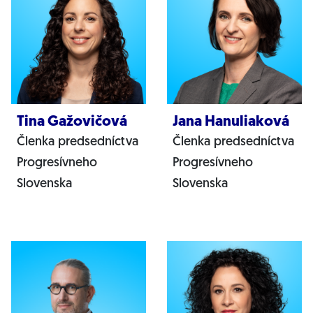
Tina Gažovičová
Jana Hanuliaková
Členka predsedníctva
Členka predsedníctva
Progresívneho
Progresívneho
Slovenska
Slovenska