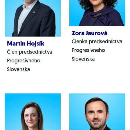
Zora Jaurová
Členka predsedníctva
Martin Hojsík
Progresívneho
Člen predsedníctva
Slovenska
Progresívneho
Slovenska