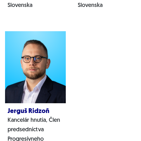
Slovenska
Slovenska
Jerguš Ridzoň
Kancelár hnutia, Člen
predsedníctva
Progresívneho