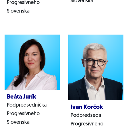
Slovenska
Progresívneho
Slovenska
Beáta Jurík
Podpredsedníčka
Ivan Korčok
Progresívneho
Podpredseda
Slovenska
Progresívneho