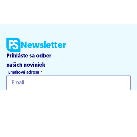
Newsletter
Prihláste sa odber
našich noviniek
Emailová adresa
*
PSČ
súhlasím so zasielaním noviniek e-mailom a oboznámil/-a
som sa s
Vyhlásením o spracúvaní osobných údajov
pre tento účel
spracúvania