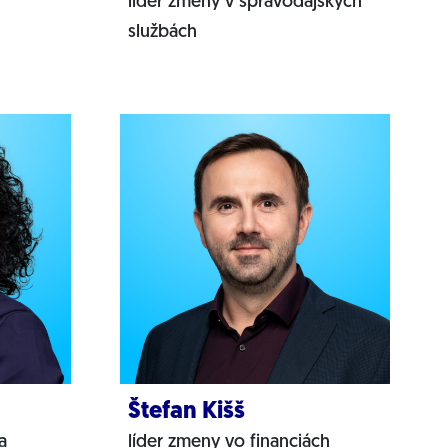
líder zmeny v spravodajských
službách
Štefan Kišš
a
líder zmeny vo financiách