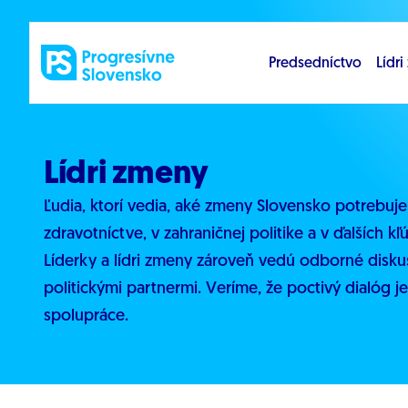
Prejsť na obsah
Predsedníctvo
Lídr
Lídri zmeny
Ľudia, ktorí vedia, aké zmeny Slovensko potrebuje
zdravotníctve, v zahraničnej politike a v ďalších k
Líderky a lídri zmeny zároveň vedú odborné diskus
politickými partnermi. Veríme, že poctivý dialóg 
spolupráce.