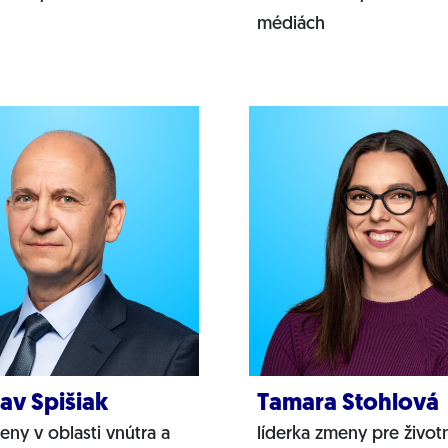
médiách
lav Spišiak
Tamara Stohlová
eny v oblasti vnútra a
líderka zmeny pre život