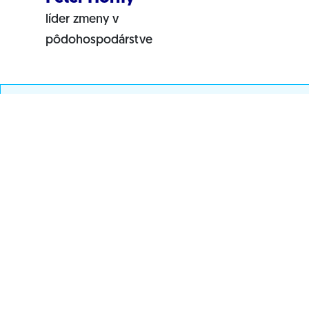
líder zmeny v
pôdohospodárstve
Newsletter
Prihláste sa odber
našich noviniek
Korešpondenčná adresa
Progresívne Slovensko