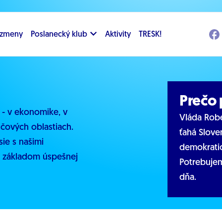
i zmeny
Poslanecký klub
Aktivity
TRESK!
Prečo
 - v ekonomike, v
Vláda Robe
ľúčových oblastiach.
ťahá Slove
ie s našimi
demokratic
je základom úspešnej
Potrebujem
dňa.