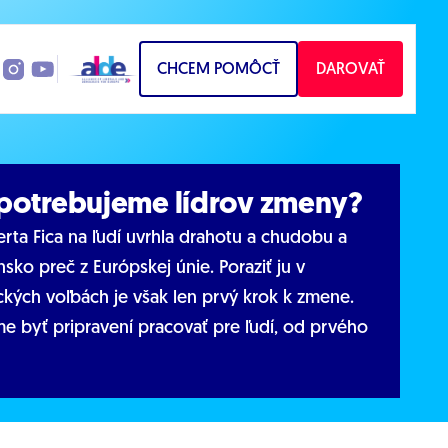
CHCEM POMÔCŤ
DAROVAŤ
 potrebujeme lídrov zmeny?
rta Fica na ľudí uvrhla drahotu a chudobu a
nsko preč z Európskej únie. Poraziť ju v
kých voľbách je však len prvý krok k zmene.
e byť pripravení pracovať pre ľudí, od prvého