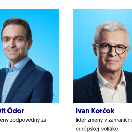
ít Ódor
Ivan Korčok
meny zodpovedný za
líder zmeny v zahranične
európskej politike