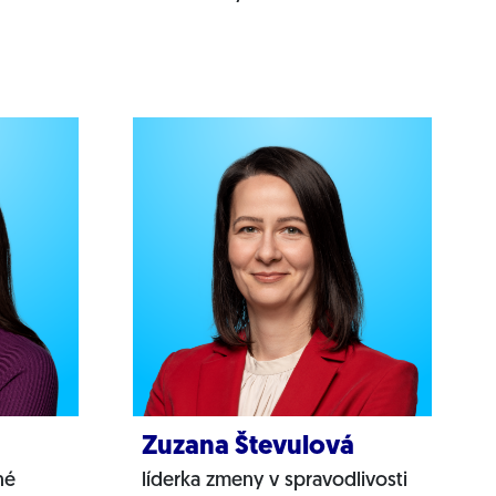
Zuzana Števulová
né
líderka zmeny v spravodlivosti