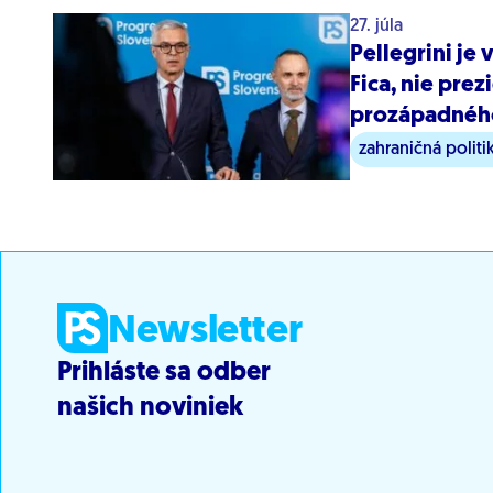
27. júla
Pellegrini je
Fica, nie pre
prozápadnéh
zahraničná politi
Newsletter
Prihláste sa odber
našich noviniek