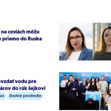
na cestách môžu
e priamo do Ruska
ovzdať vodu pre
rov do rúk šejkovi
vo
životné prostredie