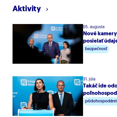
Aktivity
05. augusta
Nové kamery 
posielať údaj
bezpečnosť
31. júla
Takáč ide od
poľnohospodá
pôdohospodárst