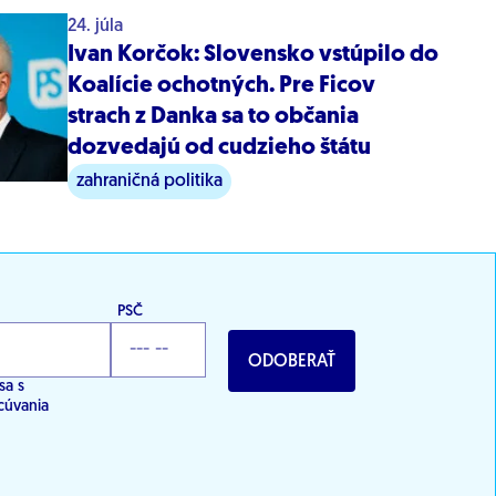
24. júla
Ivan Korčok: Slovensko vstúpilo do
Koalície ochotných. Pre Ficov
strach z Danka sa to občania
dozvedajú od cudzieho štátu
zahraničná politika
PSČ
ODOBERAŤ
sa s
cúvania