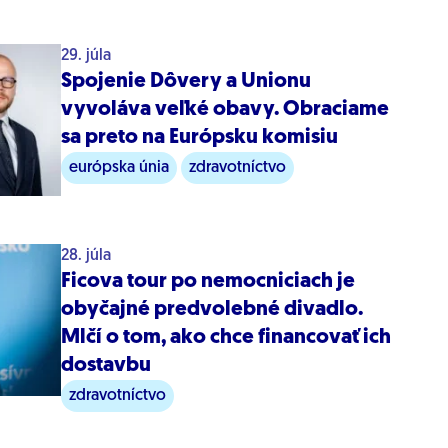
29. júla
Spojenie Dôvery a Unionu
vyvoláva veľké obavy. Obraciame
sa preto na Európsku komisiu
európska únia
zdravotníctvo
28. júla
Ficova tour po nemocniciach je
obyčajné predvolebné divadlo.
Mlčí o tom, ako chce financovať ich
dostavbu
zdravotníctvo