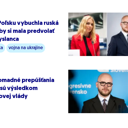
 Poľsku vybuchla ruská
 by si mala predvolať
yslanca
ka
vojna na ukrajine
romadné prepúšťania
 sú výsledkom
ovej vlády