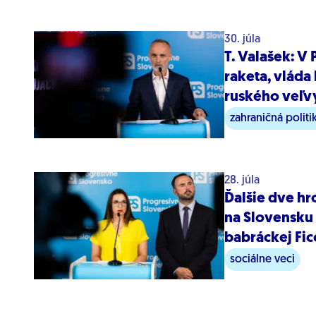
30. júla
T. Valašek: V
raketa, vláda
ruského veľv
zahraničná politi
28. júla
Ďalšie dve h
na Slovensku
babráckej Fic
sociálne veci