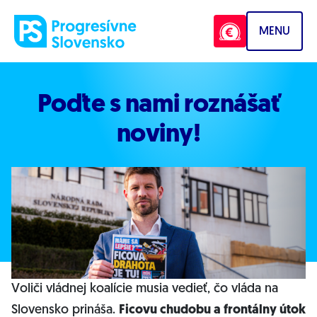
Prejsť na obsah
MENU
Poďte s nami roznášať
noviny!
Voliči vládnej koalície musia vedieť, čo vláda na
Slovensko prináša.
Ficovu chudobu a frontálny útok