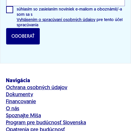
súhlasím so zasielaním noviniek e-mailom a oboznámil/-a
som sa s
Vyhlásením o spracúvaní osobných údajov
pre tento účel
spracúvania
ODOBERAŤ
Navigácia
Ochrana osobných údajov
Dokumenty
Financovanie
O nás
Spoznajte Miša
Program pre budúcnosť Slovenska
Opatrenia pre budúcnosť