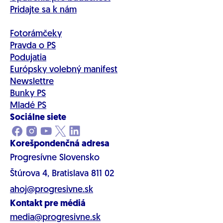
Pridajte sa k nám
Fotorámčeky
Pravda o PS
Podujatia
Európsky volebný manifest
Newslettre
Bunky PS
Mladé PS
Sociálne siete
Korešpondenčná adresa
Progresívne Slovensko
Štúrova 4, Bratislava 811 02
ahoj@progresivne.sk
Kontakt pre médiá
media@progresivne.sk