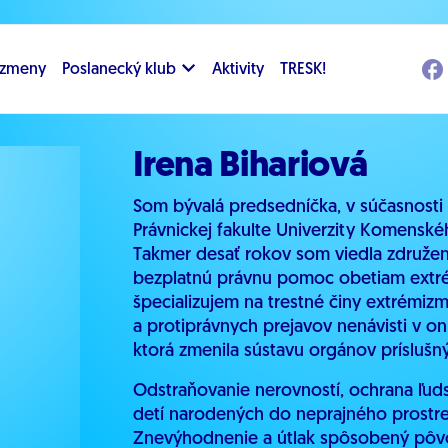
i zmeny
Poslanecký klub
Aktivity
TRESK!
Irena Bihariová
Som bývalá predsedníčka, v súčasnosti
Právnickej fakulte Univerzity Komenské
Takmer desať rokov som viedla združen
bezplatnú právnu pomoc obetiam extrémi
špecializujem na trestné činy extrémi
a protiprávnych prejavov nenávisti v o
ktorá zmenila sústavu orgánov príslušnýc
Odstraňovanie nerovností, ochrana ľuds
detí narodených do neprajného prostred
Znevýhodnenie a útlak spôsobený pôvo