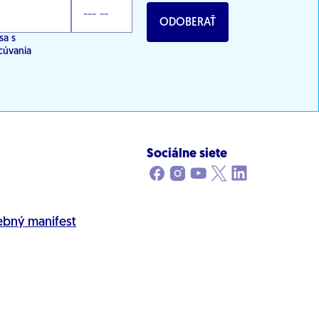
ODOBERAŤ
sa s
cúvania
Sociálne siete
ebný manifest