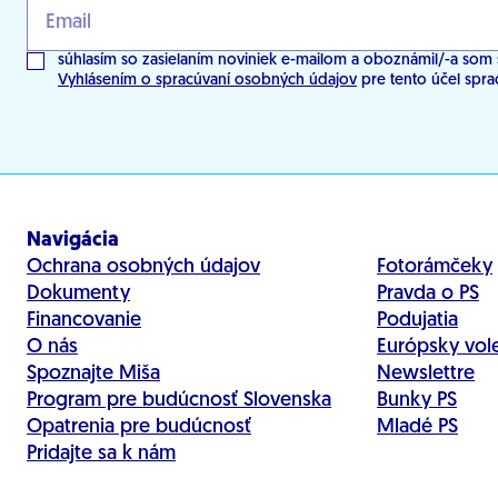
súhlasím so zasielaním noviniek e-mailom a oboznámil/-a som 
Vyhlásením o spracúvaní osobných údajov
pre tento účel spra
Navigácia
Ochrana osobných údajov
Fotorámčeky
Dokumenty
Pravda o PS
Financovanie
Podujatia
O nás
Európsky vol
Spoznajte Miša
Newslettre
Program pre budúcnosť Slovenska
Bunky PS
Opatrenia pre budúcnosť
Mladé PS
Pridajte sa k nám