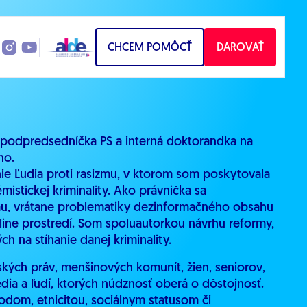
CHCEM POMÔCŤ
DAROVAŤ
 podpredsedníčka PS a interná doktorandka na
ho.
ie Ľudia proti rasizmu, v ktorom som poskytovala
stickej kriminality. Ako právnička sa
zmu, vrátane problematiky dezinformačného obsahu
nline prostredí. Som spoluautorkou návrhu reformy,
h na stíhanie danej kriminality.
kých práv, menšinových komunít, žien, seniorov,
ia a ľudí, ktorých núdznosť oberá o dôstojnosť.
dom, etnicitou, sociálnym statusom či