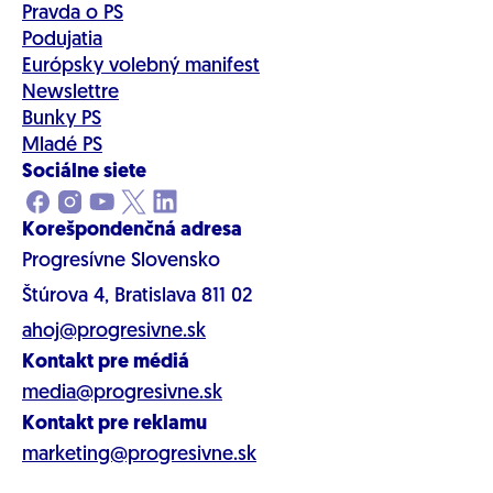
Pravda o PS
Podujatia
Európsky volebný manifest
Newslettre
Bunky PS
Mladé PS
Sociálne siete
Korešpondenčná adresa
Progresívne Slovensko
Štúrova 4, Bratislava 811 02
ahoj@progresivne.sk
Kontakt pre médiá
media@progresivne.sk
Kontakt pre reklamu
marketing@progresivne.sk