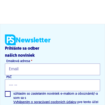
Newsletter
Prihláste sa odber
našich noviniek
Emailová adresa
*
PSČ
súhlasím so zasielaním noviniek e-mailom a oboznámil/-a
som sa s
Vyhlásením o spracúvaní osobných údajov
pre tento účel