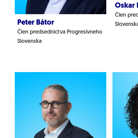
Oskar 
Člen pre
Peter Bátor
Slovensk
Člen predsedníctva Progresívneho
Slovenska