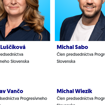
 Luščíková
Michal Sabo
redsedníctva
Člen predsedníctva Prog
vneho Slovenska
Slovenska