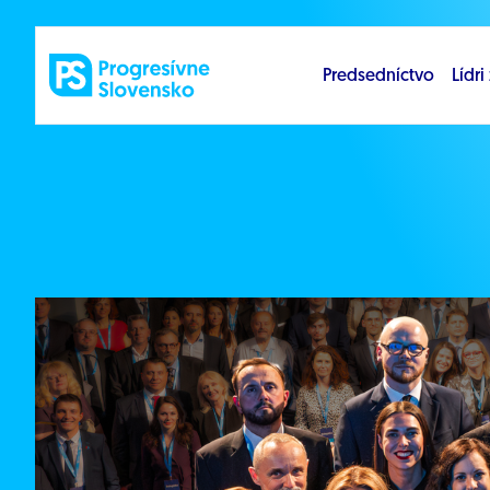
Prejsť na obsah
Predsedníctvo
Lídr