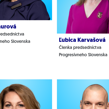
aurová
redsedníctva
Ľubica Karvašová
vneho Slovenska
Členka predsedníctva
Progresívneho Slovenska