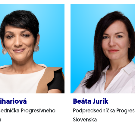
Bihariová
Beáta Jurík
edníčka Progresívneho
Podpredsedníčka Progres
a
Slovenska