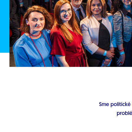
Sme politické
problé