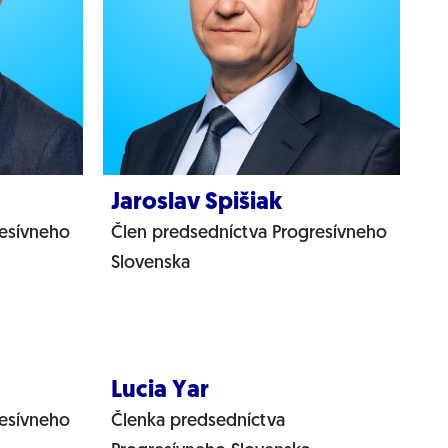
Jaroslav Spišiak
resívneho
Člen predsedníctva Progresívneho
Slovenska