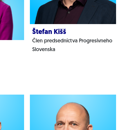
Štefan Kišš
Člen predsedníctva Progresívneho
Slovenska