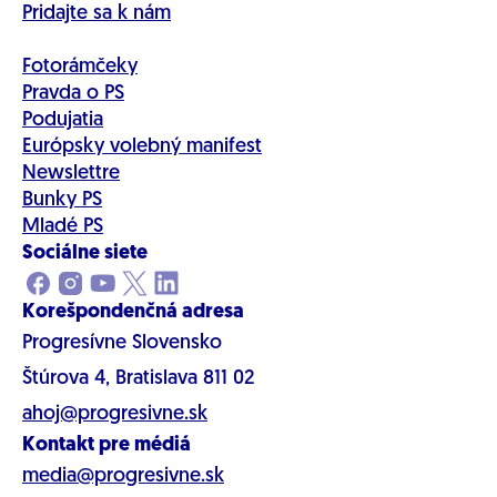
Pridajte sa k nám
Fotorámčeky
Pravda o PS
Podujatia
Európsky volebný manifest
Newslettre
Bunky PS
Mladé PS
Sociálne siete
Korešpondenčná adresa
Progresívne Slovensko
Štúrova 4, Bratislava 811 02
ahoj@progresivne.sk
Kontakt pre médiá
media@progresivne.sk