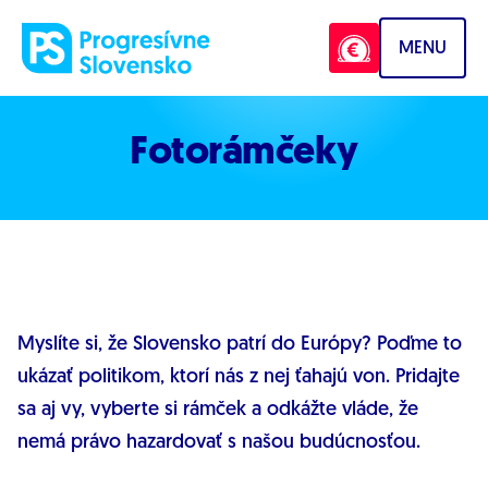
Prejsť na obsah
MENU
Fotorámčeky
Myslíte si, že Slovensko patrí do Európy? Poďme to
ukázať politikom, ktorí nás z nej ťahajú von. Pridajte
sa aj vy, vyberte si rámček a odkážte vláde, že
nemá právo hazardovať s našou budúcnosťou.