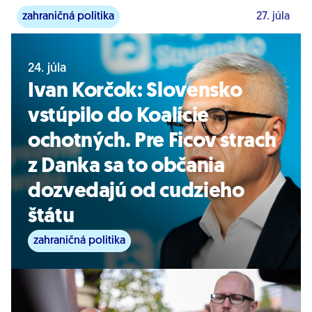
zahraničná politika
27. júla
24. júla
Ivan Korčok: Slovensko
vstúpilo do Koalície
ochotných. Pre Ficov strach
z Danka sa to občania
dozvedajú od cudzieho
štátu
zahraničná politika