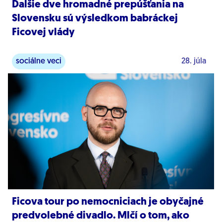
Ďalšie dve hromadné prepúšťania na
Slovensku sú výsledkom babráckej
Ficovej vlády
sociálne veci
28. júla
Ficova tour po nemocniciach je obyčajné
predvolebné divadlo. Mlčí o tom, ako