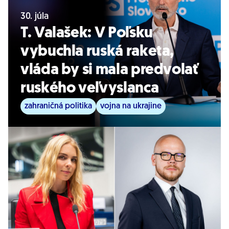
30. júla
T. Valašek: V Poľsku
vybuchla ruská raketa,
vláda by si mala predvolať
ruského veľvyslanca
zahraničná politika
vojna na ukrajine