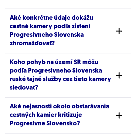
Aké konkrétne údaje dokážu
cestné kamery podľa zistení
Progresívneho Slovenska
zhromažďovať?
Koho pohyb na území SR môžu
Podľa Progresívneho Slovenska dokáže nový
podľa Progresívneho Slovenska
sledovací systém rozlišovať EČV vozidiel, ich
ruské tajné služby cez tieto kamery
rýchlosť, pohyb a kategóriu, ako aj overovať
sledovať?
platnosť STK, EK a súvisiacej dokumentácie.
Zariadenia okrem toho zhotovujú
Aké nejasnosti okolo obstarávania
Peter Bátor z Progresívneho Slovenska varoval,
videozáznamy a fotografie ľudí vo vozidle. V
cestných kamier kritizuje
že prostredníctvom týchto kamerových
spojení s prístupom do štátnych databáz môžu
Progresívne Slovensko?
systémov môžu ruské tajné služby sledovať
získavať aj osobné údaje vodičov, vrátane