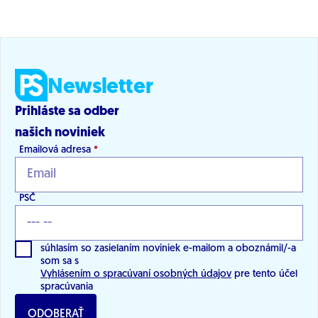
Newsletter
Prihláste sa odber
našich noviniek
Emailová adresa
*
PSČ
súhlasím so zasielaním noviniek e-mailom a oboznámil/-a
som sa s
Vyhlásením o spracúvaní osobných údajov
pre tento účel
spracúvania
ODOBERAŤ