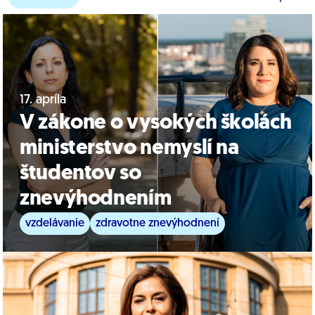
17. apríla
V zákone o vysokých školách
ministerstvo nemyslí na
študentov so
znevýhodnením
vzdelávanie
zdravotne znevýhodnení