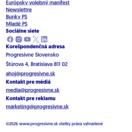
Európsky volebný manifest
Newslettre
Bunky PS
Mladé PS
Sociálne siete
Korešpondenčná adresa
Progresívne Slovensko
Štúrova 4, Bratislava 811 02
ahoj@progresivne.sk
Kontakt pre médiá
media@progresivne.sk
Kontakt pre reklamu
marketing@progresivne.sk
©2026
www.progresivne.sk
všetky práva vyhradené