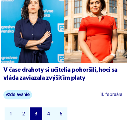
V čase drahoty si učitelia pohoršili, hoci sa
vláda zaviazala zvýšiť im platy
vzdelávanie
11. februára
1
2
3
4
5