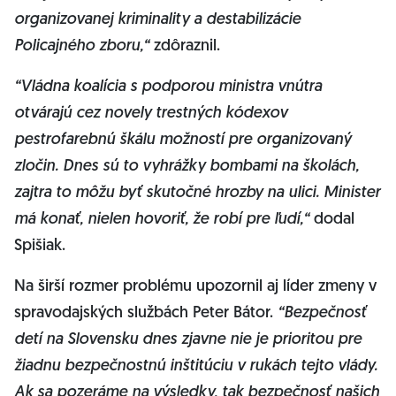
organizovanej kriminality a destabilizácie
Policajného zboru,“
zdôraznil.
“Vládna koalícia s podporou ministra vnútra
otvárajú cez novely trestných kódexov
pestrofarebnú škálu možností pre organizovaný
zločin. Dnes sú to vyhrážky bombami na školách,
zajtra to môžu byť skutočné hrozby na ulici. Minister
má konať, nielen hovoriť, že robí pre ľudí,“
dodal
Spišiak.
Na širší rozmer problému upozornil aj líder zmeny v
spravodajských službách Peter Bátor.
“Bezpečnosť
detí na Slovensku dnes zjavne nie je prioritou pre
žiadnu bezpečnostnú inštitúciu v rukách tejto vlády.
Ak sa pozeráme na výsledky, tak bezpečnosť našich