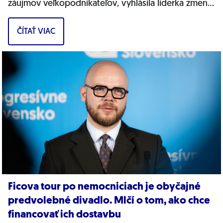
záujmov veľkopodnikateľov, vyhlásila líderka zmeny
a podpredsedníčka Výboru NR SR...
ČÍTAŤ VIAC
Ficova tour po nemocniciach je obyčajné
predvolebné divadlo. Mlčí o tom, ako chce
financovať ich dostavbu