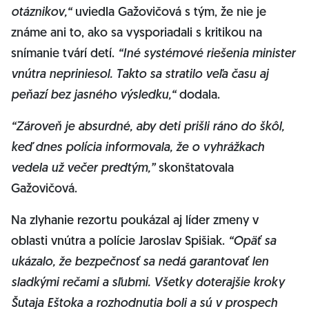
otáznikov,“
uviedla Gažovičová s tým, že nie je
známe ani to, ako sa vysporiadali s kritikou na
snímanie tvárí detí.
“Iné systémové riešenia minister
vnútra nepriniesol. Takto sa stratilo veľa času aj
peňazí bez jasného výsledku,“
dodala.
“Zároveň je absurdné, aby deti prišli ráno do škôl,
keď dnes polícia informovala, že o vyhrážkach
vedela už večer predtým,”
skonštatovala
Gažovičová.
Na zlyhanie rezortu poukázal aj líder zmeny v
oblasti vnútra a polície Jaroslav Spišiak.
“Opäť sa
ukázalo, že bezpečnosť sa nedá garantovať len
sladkými rečami a sľubmi. Všetky doterajšie kroky
Šutaja Eštoka a rozhodnutia boli a sú v prospech