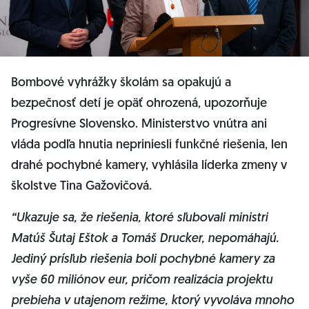
Bombové vyhrážky školám sa opakujú a
bezpečnosť detí je opäť ohrozená, upozorňuje
Progresívne Slovensko. Ministerstvo vnútra ani
vláda podľa hnutia nepriniesli funkčné riešenia, len
drahé pochybné kamery, vyhlásila líderka zmeny v
školstve Tina Gažovičová.
“Ukazuje sa, že riešenia, ktoré sľubovali ministri
Matúš Šutaj Eštok a Tomáš Drucker, nepomáhajú.
Jediný prísľub riešenia boli pochybné kamery za
vyše 60 miliónov eur, pričom realizácia projektu
prebieha v utajenom režime, ktorý vyvoláva mnoho