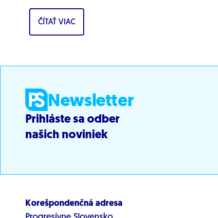
cez nastrčenú firmu a môže ohrozovať
ČÍTAŤ VIAC
bezpečnosť...
Newsletter
Prihláste sa odber
našich noviniek
Korešpondenčná adresa
Progresívne Slovensko