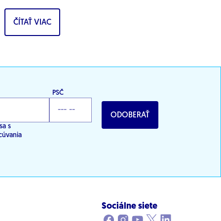
pomoc pre osamelých...
ČÍTAŤ VIAC
PSČ
ODOBERAŤ
sa s
cúvania
Sociálne siete