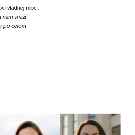
oči vládnej moci.
sa nám snaží
ru po celom