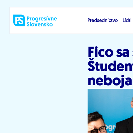
Prejsť na obsah
Predsedníctvo
Lídr
Fico sa
Študent
neboja