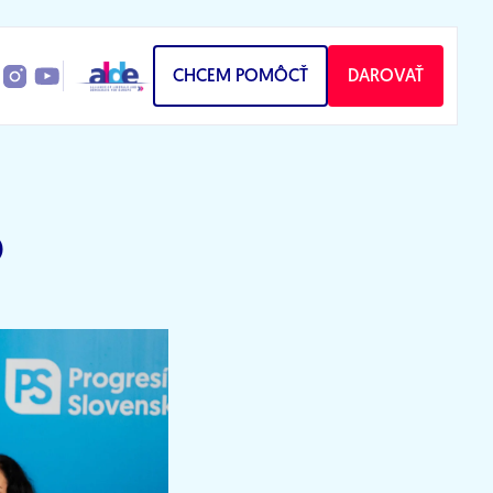
CHCEM POMÔCŤ
DAROVAŤ
o