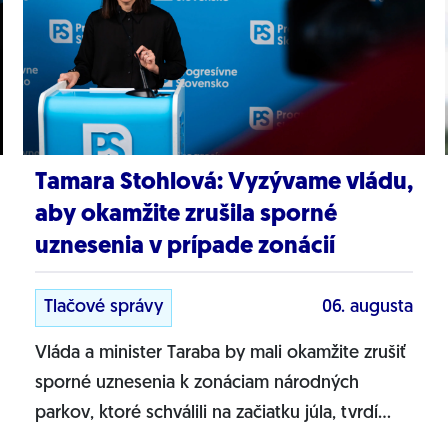
Tamara Stohlová: Vyzývame vládu,
aby okamžite zrušila sporné
uznesenia v prípade zonácií
Tlačové správy
06. augusta
Vláda a minister Taraba by mali okamžite zrušiť
sporné uznesenia k zonáciam národných
parkov, ktoré schválili na začiatku júla, tvrdí
líderka zmeny PS pre životné prostredie