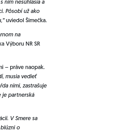
 s ním nesúhlasia a
i. Pôsobí už ako
u,”
uviedol Šimečka.
iernom na
nka Výboru NR SR
ďmi – práve naopak.
dí, musia vedieť
ŕda nimi, zastrašuje
e je partnerská
cii. V Smere sa
 blúzni o