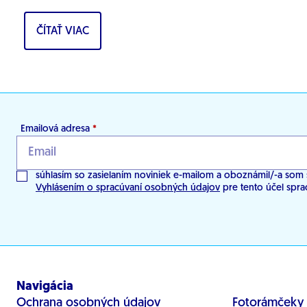
Tamara...
ČÍTAŤ VIAC
Emailová adresa
*
súhlasím so zasielaním noviniek e-mailom a oboznámil/-a som 
Vyhlásením o spracúvaní osobných údajov
pre tento účel spra
Navigácia
Ochrana osobných údajov
Fotorámčeky