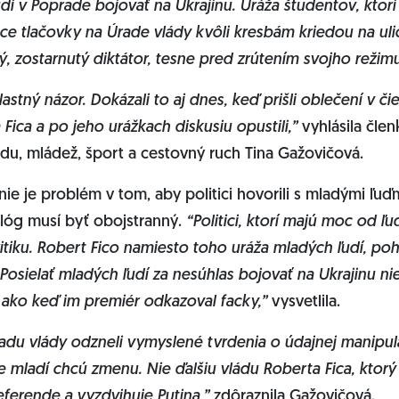
dí v Poprade bojovať na Ukrajinu. Uráža študentov, ktorí
ce tlačovky na Úrade vlády kvôli kresbám kriedou na ulic
ý, zostarnutý diktátor, tesne pred zrútením svojho režim
lastný názor. Dokázali to aj dnes, keď prišli oblečení v č
ica a po jeho urážkach diskusiu opustili,”
vyhlásila čle
edu, mládež, šport a cestovný ruch Tina Gažovičová.
ie je problém v tom, aby politici hovorili s mladými ľu
lóg musí byť obojstranný.
“Politici, ktorí majú moc od ľu
ritiku. Robert Fico namiesto toho uráža mladých ľudí, poh
. Posielať mladých ľudí za nesúhlas bojovať na Ukrajinu ni
 ako keď im premiér odkazoval facky,”
vysvetlila.
adu vlády odzneli vymyslené tvrdenia o údajnej manipulá
e mladí chcú zmenu. Nie ďalšiu vládu Roberta Fica, ktorý
erende a vyzdvihuje Putina,”
zdôraznila Gažovičová.