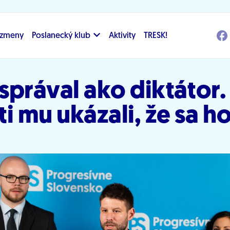
i zmeny
Poslanecký klub
Aktivity
TRESK!
 správal ako diktátor.
i mu ukázali, že sa h