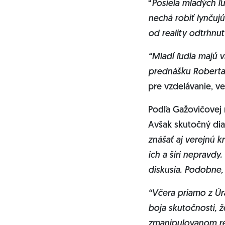
“
Posiela mladých ľu
nechá robiť lynčujú
od reality odtrhnut
“Mladí ľudia majú v
prednášku Roberta F
pre vzdelávanie, v
Podľa Gažovičovej n
Avšak skutočný dia
znášať aj verejnú k
ich a šíri nepravdy
diskusia. Podobne,
“Včera priamo z Úr
boja skutočnosti, ž
zmanipulovanom ref