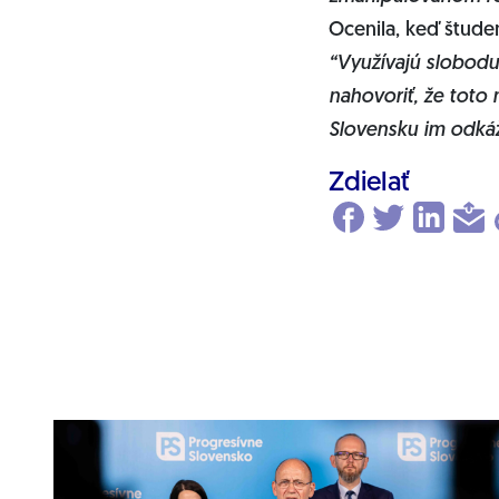
Ocenila, keď študen
“Využívajú slobodu,
nahovoriť, že toto
Slovensku im odkáž
Zdielať