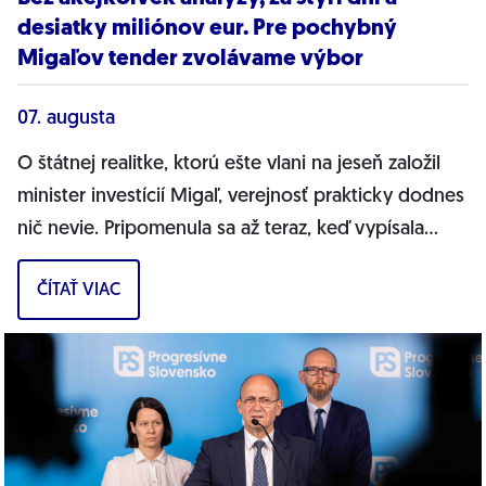
desiatky miliónov eur. Pre pochybný
Migaľov tender zvolávame výbor
07. augusta
O štátnej realitke, ktorú ešte vlani na jeseň založil
minister investícií Migaľ, verejnosť prakticky dodnes
nič nevie. Pripomenula sa až teraz, keď vypísala
bizarnú výzvu na nákup...
ČÍTAŤ VIAC