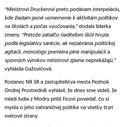
“Ministrovi Druckerovi preto podávam interpeláciu,
kde žiadam jasné usmernenie k aktivitám politikov
na školách a počas vyučovania,”
dodala líderka
zmeny.
“Pretože zatiaľčo riaditeľom škôl hrozia
podľa legislatívy sankcie, ak nezabránia politickej
agitácii, monológy premiéra plné manipulácií a
sporných výrokov ministrovi zjavne neprekážajú,”
vyhlásila Gažovičová.
Poslanec NR SR a zastupiteľstva mesta Pezinok
Ondrej Prostredník vyhlásil, že dnes sme videli, že
mladí ľudia z Modry prišli Ficovi povedať, čo si
myslia o jeho zahraničnej politike na všetky štyri
svetové strany.