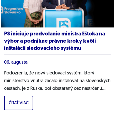
PS iniciuje predvolanie ministra Eštoka na
výbor a podnikne právne kroky kvôli
inštalácií sledovacieho systému
06. augusta
Podozrenia, že nový sledovací systém, ktorý
ministerstvo vnútra začalo inštalovať na slovenských
cestách, je z Ruska, bol obstaraný cez nastrčenú
firmu a môže ohrozovať bezpečnosť...
ČÍTAŤ VIAC