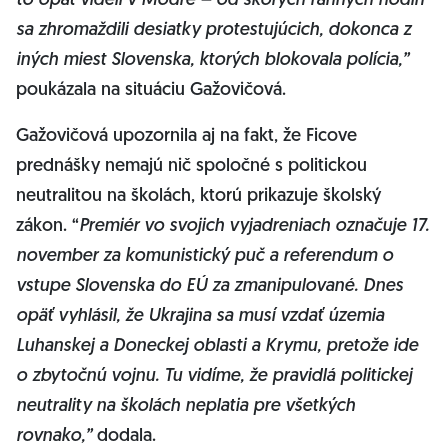
to opäť videli v Modre – od skorých ranných hodín
sa zhromaždili desiatky protestujúcich, dokonca z
iných miest Slovenska, ktorých blokovala polícia,”
poukázala na situáciu Gažovičová.
Gažovičová upozornila aj na fakt, že Ficove
prednášky nemajú nič spoločné s politickou
neutralitou na školách, ktorú prikazuje školský
zákon. “
Premiér vo svojich vyjadreniach označuje 17.
november za komunistický puč a referendum o
vstupe Slovenska do EÚ za zmanipulované. Dnes
opäť vyhlásil, že Ukrajina sa musí vzdať územia
Luhanskej a Doneckej oblasti a Krymu, pretože ide
o zbytočnú vojnu. Tu vidíme, že pravidlá politickej
neutrality na školách neplatia pre všetkých
rovnako,”
dodala.