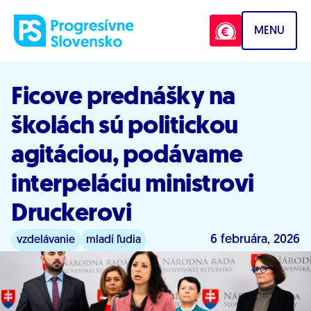
Prejsť na obsah
MENU
Ficove prednášky na
školách sú politickou
agitáciou, podávame
interpeláciu ministrovi
Druckerovi
6 februára, 2026
vzdelávanie
mladí ľudia