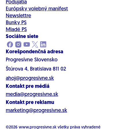
Podujatia
Európsky volebný manifest
Newslettre
Bunky PS
Mladé PS
Sociálne siete
Korešpondenčná adresa
Progresívne Slovensko
Štúrova 4, Bratislava 811 02
ahoj@progresivne.sk
Kontakt pre médiá
media@progresivne.sk
Kontakt pre reklamu
marketing@progresivne.sk
©2026
www.progresivne.sk
všetky práva vyhradené