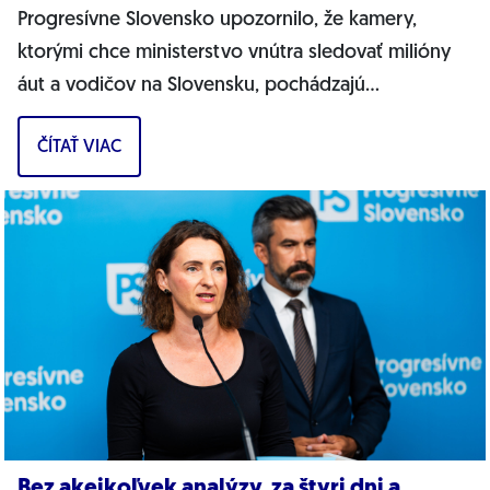
Progresívne Slovensko upozornilo, že kamery,
ktorými chce ministerstvo vnútra sledovať milióny
áut a vodičov na Slovensku, pochádzajú
pravdepodobne z Ruska. Dnes hnutie prinieslo
ČÍTAŤ VIAC
dôkazy,...
Bez akejkoľvek analýzy, za štyri dni a