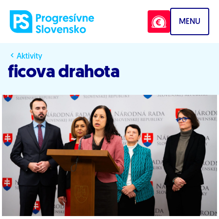
Prejsť na obsah
MENU
Aktivity
ficova drahota