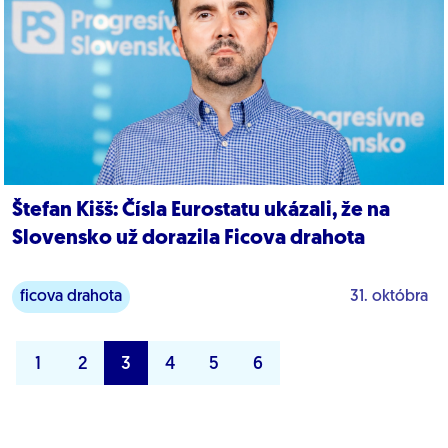
Štefan Kišš: Čísla Eurostatu ukázali, že na
Slovensko už dorazila Ficova drahota
ficova drahota
31. októbra
1
2
3
4
5
6