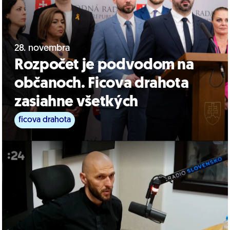
28. novembra
Rozpočet je podvodom na
občanoch. Ficova drahota
zasiahne všetkých
ficova drahota