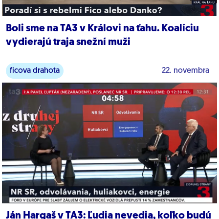
Boli sme na TA3 v Královi na ťahu. Koalíciu
vydierajú traja snežní muži
ficova drahota
22. novembra
Ján Hargaš v TA3: Ľudia nevedia, koľko budú