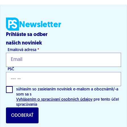
Newsletter
Prihláste sa odber
našich noviniek
Emailová adresa
*
PSČ
súhlasím so zasielaním noviniek e-mailom a oboznámil/-a
som sa s
Vyhlásením o spracúvaní osobných údajov
pre tento účel
spracúvania
ODOBERAŤ