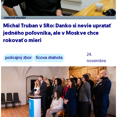
Michal Truban v SRo: Danko si nevie upratať
jedného poľovníka, ale v Moskve chce
rokovať o mieri
24.
policajný zbor
ficova drahota
novembra
energetika