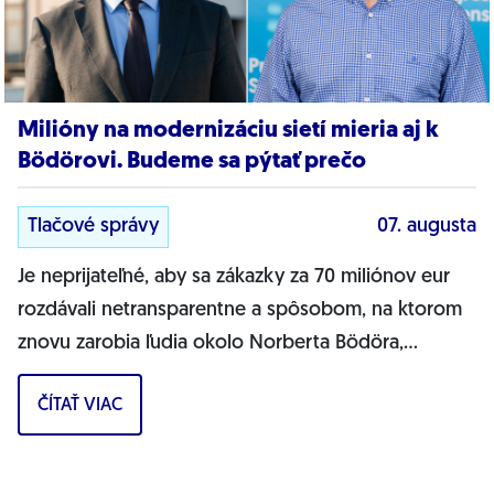
Milióny na modernizáciu sietí mieria aj k
Bödörovi. Budeme sa pýtať prečo
Tlačové správy
07. augusta
Je neprijateľné, aby sa zákazky za 70 miliónov eur
rozdávali netransparentne a spôsobom, na ktorom
znovu zarobia ľudia okolo Norberta Bödöra,
povedal podpredseda Progresívneho Slovenska a...
ČÍTAŤ VIAC