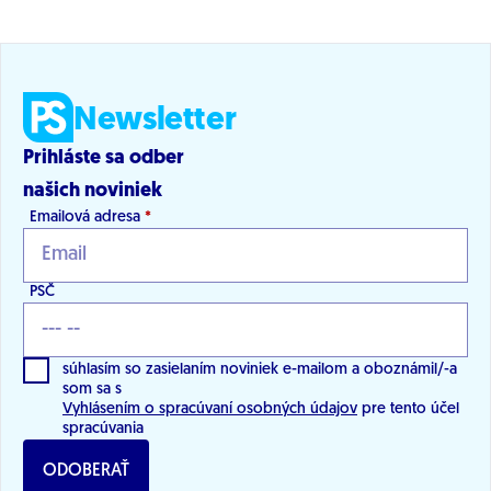
Newsletter
Prihláste sa odber
našich noviniek
Emailová adresa
*
PSČ
súhlasím so zasielaním noviniek e-mailom a oboznámil/-a
som sa s
Vyhlásením o spracúvaní osobných údajov
pre tento účel
spracúvania
ODOBERAŤ