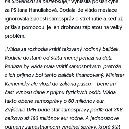
na Slovensku sa nezlepšuje,“
vyhlásila poslankyňa
za PS Jana Hanuliaková. Dodala, že vláda mesiace
ignorovala žiadosti samospráv o stretnutie a keď už
prišla s pomocou, je len drobnou záplatou na veľký
problém.
„
Vláda sa rozhodla krátiť takzvaný rodinný balíček.
Rodičia dostanú od štátu menej peňazí na deti.
Peniaze by vláda mala vrátiť samosprávam, pretože
z ich príjmov bol tento balíček financovaný. Minister
Kamenický ale vložil do zákona pascu – berie im
časť výnosu dane z príjmu fyzických osôb. Vláda
takto oberie samosprávy o 60 miliónov eur.
Zvýšenie DPH bude stáť samosprávy
podľa dát SK8
celkovo až 180 miliónov eur ročne. A jednorazové
odmeny zamestnancom verejnej správy, ktoré štát