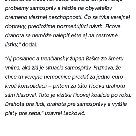
problémy samospráv a hádže na obyvateľov
bremeno vlastnej neschopnosti. Čo sa týka verejnej
dopravy,
predložíme pozmeňujúci návrh. Ficova
drahota sa nemôže nalepiť ešte aj na cestovné
lístky
,“
dodal.
“Aj poslanec a trenčiansky župan Baška zo Smeru
vníma, aká zlá je situácia samospráv. Priznáva, že
chce tri verejné nemocnice predať za jedno euro
kvôli konsolidácii – pritom za túto Ficovu drahotu
sám hlasoval. Toto je vizitka Ficovej koalície po roku.
Drahota pre ľudí, drahota pre samosprávy a vyššie
platy pre seba,” uzavrel Lackovič.