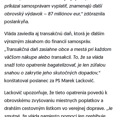
prikázal samosprávam vyplatiť, znamenajú ďalší
obrovský výdavok – 87 miliónov eur,“
zdôraznila
poslankyňa.
Vláda zaviedla aj transakčnú daň, ktorá je ďalším
výrazným zásahom do financií samospráv.
„Transakčná daň zasiahne obce a mestá pri každom
väčšom nákupe alebo transakcii. To, že sa vláda
snaží toto opatrenie bagatelizovať, je len zúfalou
snahou o zakrytie jeho skutočných dopadov,“
konštatoval poslanec za PS Marek Lackovič.
Lackovič upozorňuje, že tieto opatrenia povedú k
obrovskému zvyšovaniu miestnych poplatkov a
drahším cestovným lístkom vo verejnej doprave.
„Je
smutné, že vláda namiesto pomoci len prehlbuje