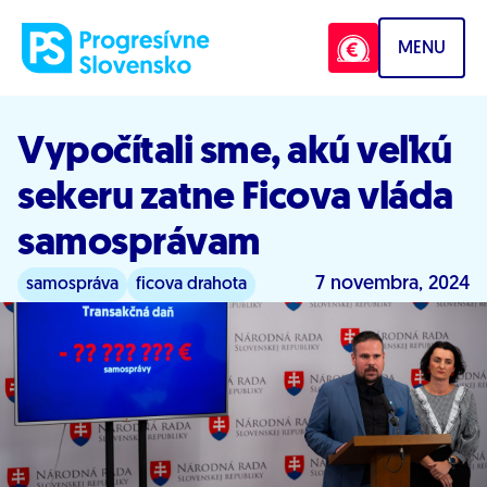
Prejsť na obsah
MENU
Vypočítali sme, akú veľkú
sekeru zatne Ficova vláda
samosprávam
7 novembra, 2024
samospráva
ficova drahota