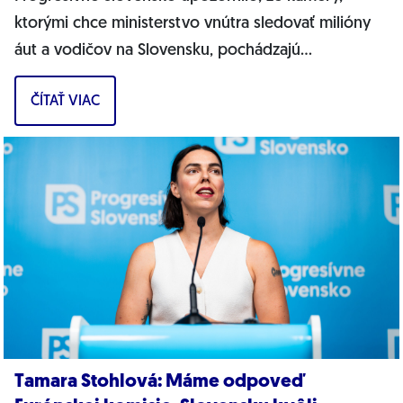
ktorými chce ministerstvo vnútra sledovať milióny
áut a vodičov na Slovensku, pochádzajú
pravdepodobne z Ruska. Dnes hnutie prinieslo
ČÍTAŤ VIAC
dôkazy,...
Tamara Stohlová: Máme odpoveď