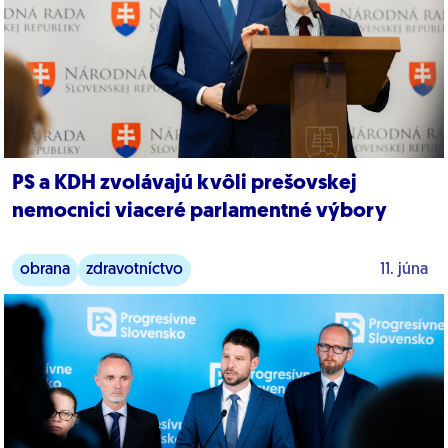
PS a KDH zvolávajú kvôli prešovskej
nemocnici viaceré parlamentné výbory
obrana
zdravotníctvo
11. júna