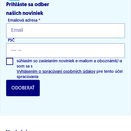
Prihláste sa odber
niekoľkonásobne viac (vyše 500 miliónov eur).
našich noviniek
Obranný rozpočet sa tak podľa PS stal
Emailová adresa
*
nástrojom na riešenie problémov iných
ministerstiev.
PSČ
súhlasím so zasielaním noviniek e-mailom a oboznámil/-a
som sa s
Vyhlásením o spracúvaní osobných údajov
pre tento účel
spracúvania
ODOBERAŤ