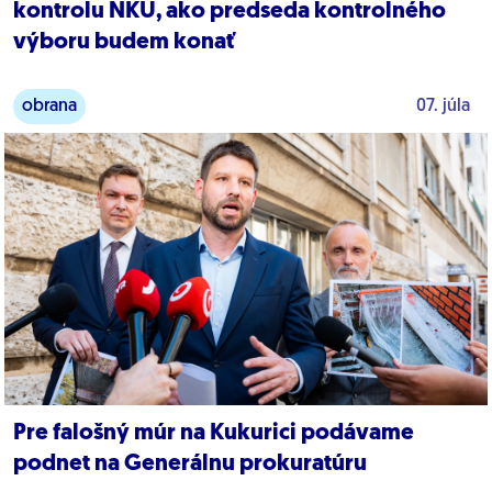
kontrolu NKÚ, ako predseda kontrolného
výboru budem konať
obrana
07. júla
Pre falošný múr na Kukurici podávame
podnet na Generálnu prokuratúru