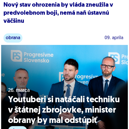
Nový stav ohrozenia by vláda zneužila v
predvolebnom boji, nemá naň ústavnú
väčšinu
obrana
09. apríla
26. marca
Youtuberi si natáčali techniku
v štátnej zbrojovke, minister
obrany by mal odstúpiť