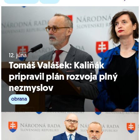
12. júna
Tomáš Valášek: Kaliňák
pripravil plán rozvoja plný
nezmyslov
obrana