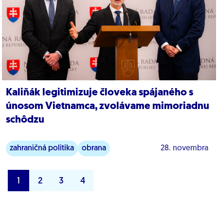
Kaliňák legitimizuje človeka spájaného s
únosom Vietnamca, zvolávame mimoriadnu
schôdzu
zahraničná politika
obrana
28. novembra
1
2
3
4