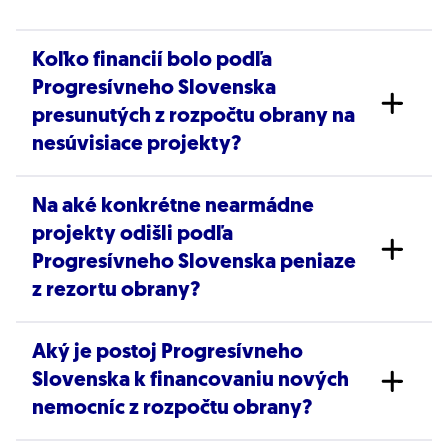
Koľko financií bolo podľa
Progresívneho Slovenska
presunutých z rozpočtu obrany na
nesúvisiace projekty?
Na aké konkrétne nearmádne
Progresívne Slovensko
v vyhlásení z 22. júla
projekty odišli podľa
2026 uviedlo, že z obranného rozpočtu bolo
Progresívneho Slovenska peniaze
odčerpaných spolu až
567 miliónov eur
na
z rezortu obrany?
položky a projekty, ktoré priamo nesúvisia s
potrebami armády a obrany štátu.
Aký je postoj Progresívneho
Podľa podpredsedu
Progresívneho Slovenska
Slovenska k financovaniu nových
Tomáša Valáška odišlo z obranného rozpočtu:
nemocníc z rozpočtu obrany?
Viac ako 80 miliónov €
na portál