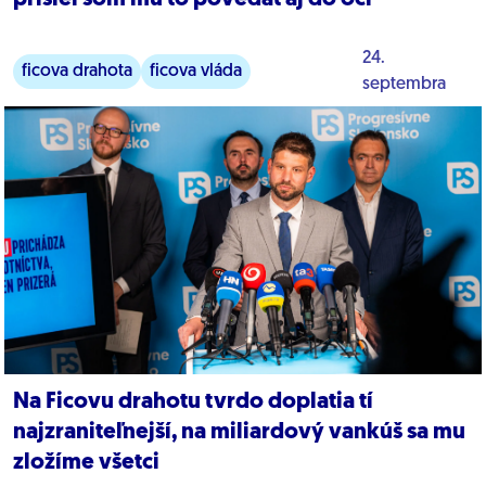
24.
ficova drahota
ficova vláda
septembra
verejné financie
Na Ficovu drahotu tvrdo doplatia tí
najzraniteľnejší, na miliardový vankúš sa mu
zložíme všetci