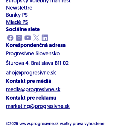
Európsky volebný manifest
Newslettre
Bunky PS
Mladé PS
Sociálne siete
Korešpondenčná adresa
Progresívne Slovensko
Štúrova 4, Bratislava 811 02
ahoj@progresivne.sk
Kontakt pre médiá
media@progresivne.sk
Kontakt pre reklamu
marketing@progresivne.sk
©2026
www.progresivne.sk
všetky práva vyhradené