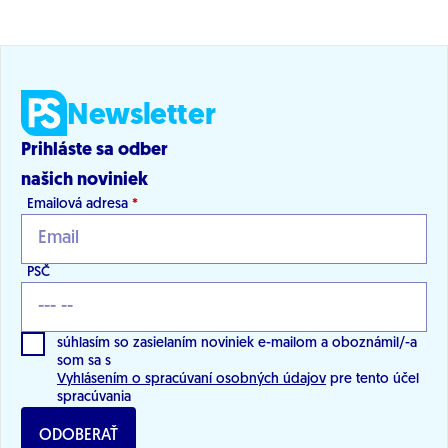
Newsletter
Prihláste sa odber
našich noviniek
Emailová adresa
*
PSČ
súhlasím so zasielaním noviniek e-mailom a oboznámil/-a
som sa s
Vyhlásením o spracúvaní osobných údajov
pre tento účel
spracúvania
ODOBERAŤ