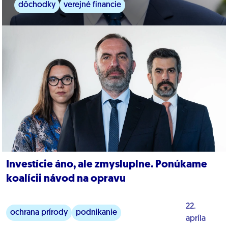
dôchodky
verejné financie
Investície áno, ale zmysluplne. Ponúkame
koalícii návod na opravu
22.
ochrana prírody
podnikanie
apríla