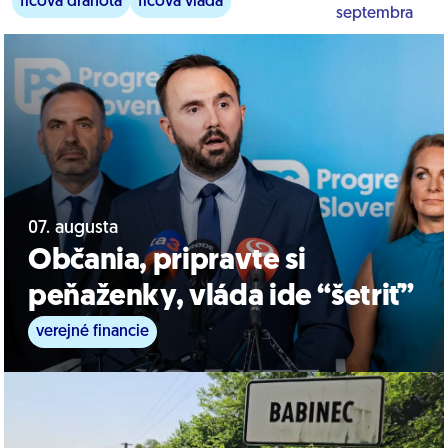
ficova drahota
ficova vláda
septembra
verejné financie
07. augusta
Občania, pripravte si
peňaženky, vláda ide “šetriť”
verejné financie