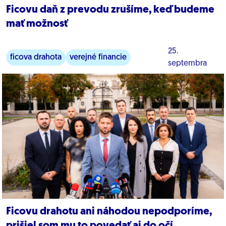
Ficovu daň z prevodu zrušíme, keď budeme
mať možnosť
25.
ficova drahota
verejné financie
septembra
podnikanie
Ficovu drahotu ani náhodou nepodporíme,
prišiel som mu to povedať aj do očí