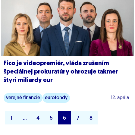
Fico je videopremiér, vláda zrušením
špeciálnej prokuratúry ohrozuje takmer
štyri miliardy eur
verejné financie
eurofondy
12. apríla
1
…
4
5
6
7
8