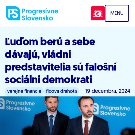
Prejsť na obsah
MENU
Ľuďom berú a sebe
dávajú, vládni
predstavitelia sú falošní
sociálni demokrati
19 decembra, 2024
verejné financie
ficova drahota