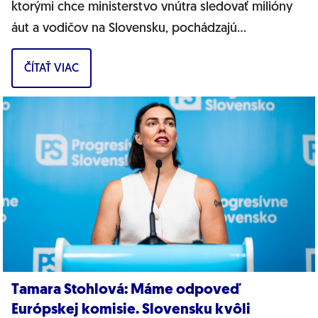
ktorými chce ministerstvo vnútra sledovať milióny
áut a vodičov na Slovensku, pochádzajú
pravdepodobne z Ruska. Dnes hnutie prinieslo
ČÍTAŤ VIAC
dôkazy,...
Tamara Stohlová: Máme odpoveď
Európskej komisie. Slovensku kvôli