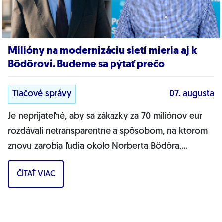
Milióny na modernizáciu sietí mieria aj k
Bödörovi. Budeme sa pýtať prečo
Tlačové správy
07. augusta
Je neprijateľné, aby sa zákazky za 70 miliónov eur
rozdávali netransparentne a spôsobom, na ktorom
znovu zarobia ľudia okolo Norberta Bödöra,
povedal podpredseda Progresívneho Slovenska a...
ČÍTAŤ VIAC