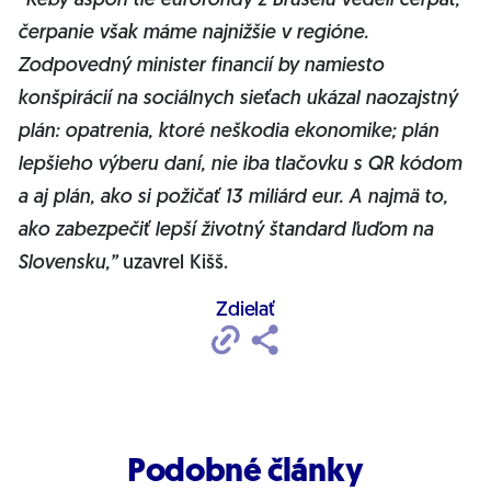
“Keby aspoň tie eurofondy z Bruselu vedeli čerpať,
čerpanie však máme najnižšie v regióne.
Zodpovedný minister financií by namiesto
konšpirácií na sociálnych sieťach ukázal naozajstný
plán: opatrenia, ktoré neškodia ekonomike; plán
lepšieho výberu daní, nie iba tlačovku s QR kódom
a aj plán, ako si požičať 13 miliárd eur. A najmä to,
ako zabezpečiť lepší životný štandard ľuďom na
Slovensku,”
uzavrel Kišš.
Zdielať
Podobné články