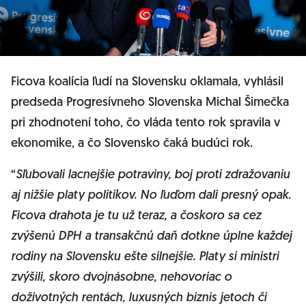
Ficova koalícia ľudí na Slovensku oklamala, vyhlásil
predseda Progresívneho Slovenska Michal Šimečka
pri zhodnotení toho, čo vláda tento rok spravila v
ekonomike, a čo Slovensko čaká budúci rok.
“
Sľubovali lacnejšie potraviny, boj proti zdražovaniu
aj nižšie platy politikov. No ľuďom dali presný opak.
Ficova drahota je tu už teraz, a čoskoro sa cez
zvýšenú DPH a transakčnú daň dotkne úplne každej
rodiny na Slovensku ešte silnejšie. Platy si ministri
zvýšili, skoro dvojnásobne, nehovoriac o
doživotných rentách, luxusných biznis jetoch či