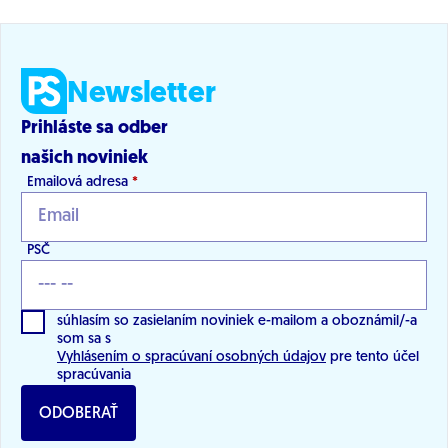
Newsletter
Prihláste sa odber
našich noviniek
Emailová adresa
*
PSČ
súhlasím so zasielaním noviniek e-mailom a oboznámil/-a
som sa s
Vyhlásením o spracúvaní osobných údajov
pre tento účel
spracúvania
ODOBERAŤ