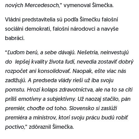
nových Mercedesoch,
” vymenoval Šimečka.
Vládni predstavitelia sú podľa Šimečku falošní
sociálni demokrati, falošní národovci a navyše
babráci.
“
Ľuďom berú, a sebe dávajú. Nešetria, neinvestujú
do lepšej kvality života ľudí, nevedia zostaviť dobrý
rozpočet ani konsolidovať. Naopak, ešte viac nás
zadlžujú. A predseda vlády rieši už iba svoju
pomstu. Hrozí kolaps zdravotníctva, ale na to sa cíti
príliš emotívny a subjektívny. Už naozaj stačilo, pán
premiér, choďte od toho. Slovensko si zaslúži
premiéra a ministrov, ktorí svoju prácu budú robiť
poctivo,
” zdôraznil Šimečka.