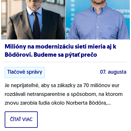
Milióny na modernizáciu sietí mieria aj k
Bödörovi. Budeme sa pýtať prečo
Tlačové správy
07. augusta
Je neprijateľné, aby sa zákazky za 70 miliónov eur
rozdávali netransparentne a spôsobom, na ktorom
znovu zarobia ľudia okolo Norberta Bödöra,
povedal podpredseda Progresívneho Slovenska a...
ČÍTAŤ VIAC