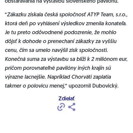
obstarávania na výstavbu slovenského pavilónu.
“
Zákazku získala česká spoločnosť ATYP Team, s.r.o.,
ktorá deň po vyhlásení výsledkov zmenila konateľa.
Je tu preto odôvodnené podozrenie, že mohlo
dôjsť k dohode o prenechaní zákazky za vyššiu
cenu, čím sa umelo navýšil zisk spoločnosti.
Konečná suma za výstavbu sa blíži k 2 miliónom eur,
pričom porovnateľné pavilóny iných krajín sú
výrazne lacnejšie. Napríklad Chorváti zaplatia
takmer o polovicu menej,
“ upozornil Dubovický.
Zdielať