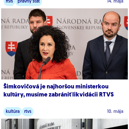
rtvs
právny štát
14. mája
Šimkovičová je najhoršou ministerkou
kultúry, musíme zabrániť likvidácii RTVS
kultúra
rtvs
10. mája