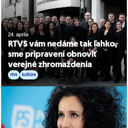
24. apríla
RTVS vám nedáme tak ľahko,
sme pripravení obnoviť
verejné zhromaždenia
rtvs
kultúra