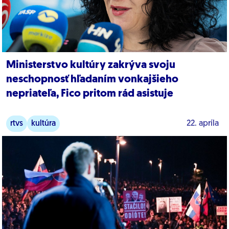
Ministerstvo kultúry zakrýva svoju
neschopnosť hľadaním vonkajšieho
nepriateľa, Fico pritom rád asistuje
rtvs
kultúra
22. apríla