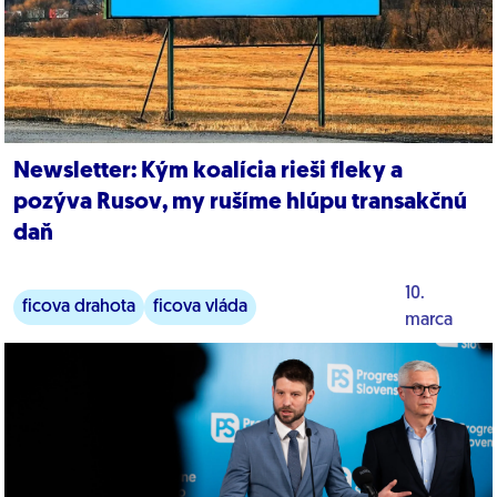
Newsletter: Kým koalícia rieši fleky a
pozýva Rusov, my rušíme hlúpu transakčnú
daň
10.
ficova drahota
ficova vláda
marca
zahraničná politika