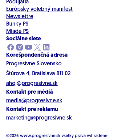
Podujatia
Európsky volebný manifest
Newslettre
Bunky PS
Mladé PS
Sociálne siete
Korešpondenčná adresa
Progresívne Slovensko
Štúrova 4, Bratislava 811 02
ahoj@progresivne.sk
Kontakt pre médiá
media@progresivne.sk
Kontakt pre reklamu
marketing@progresivne.sk
©2026
www.progresivne.sk
všetky práva vyhradené