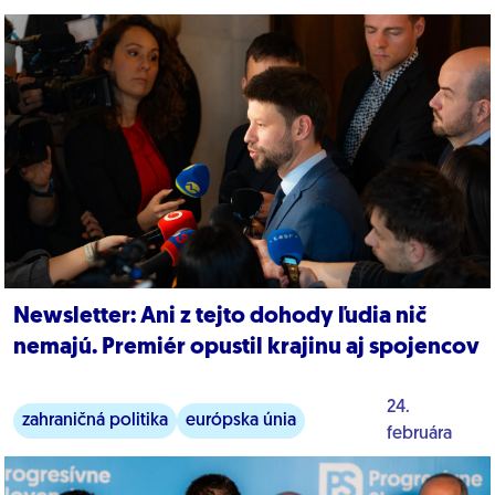
ficova drahota
Newsletter: Ani z tejto dohody ľudia nič
nemajú. Premiér opustil krajinu aj spojencov
24.
zahraničná politika
európska únia
februára
ficova vláda