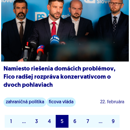
Namiesto riešenia domácich problémov,
Fico radšej rozpráva konzervatívcom o
dvoch pohlaviach
zahraničná politika
ficova vláda
22. februára
1
…
3
4
5
6
7
…
9