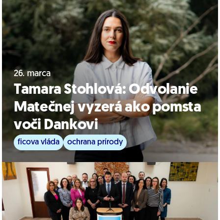
26. marca
Tamara Stohlová: Odvolanie
Matečnej vyzerá ako pomsta
voči Dankovi
ficova vláda
ochrana prírody