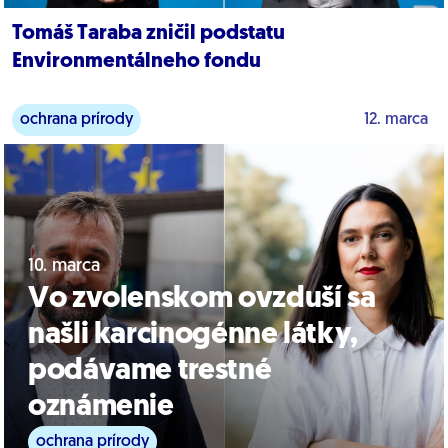
Tomáš Taraba zničil podstatu
Environmentálneho fondu
ochrana prírody
12. marca
10. marca
Vo zvolenskom ovzduší sa
našli karcinogénne látky,
podávame trestné
oznámenie
ochrana prírody