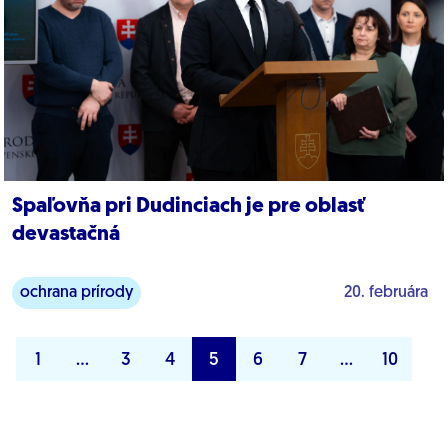
Spaľovňa pri Dudinciach je pre oblasť
devastačná
ochrana prírody
20. februára
1
…
3
4
5
6
7
…
10