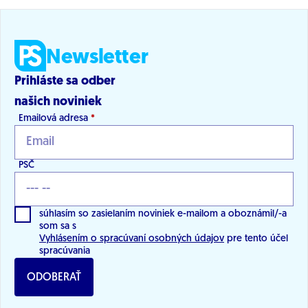
Newsletter
Prihláste sa odber
našich noviniek
Emailová adresa
*
PSČ
súhlasím so zasielaním noviniek e-mailom a oboznámil/-a
som sa s
Vyhlásením o spracúvaní osobných údajov
pre tento účel
spracúvania
ODOBERAŤ