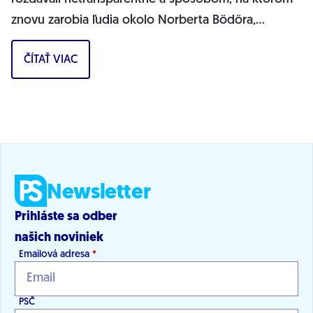
znovu zarobia ľudia okolo Norberta Bödöra,
povedal podpredseda Progresívneho Slovenska a...
ČÍTAŤ VIAC
Newsletter
Prihláste sa odber
našich noviniek
Emailová adresa
*
PSČ