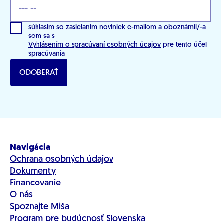
súhlasím so zasielaním noviniek e-mailom a oboznámil/-a
som sa s
Vyhlásením o spracúvaní osobných údajov
pre tento účel
spracúvania
ODOBERAŤ
Navigácia
Ochrana osobných údajov
Dokumenty
Financovanie
O nás
Spoznajte Miša
Program pre budúcnosť Slovenska