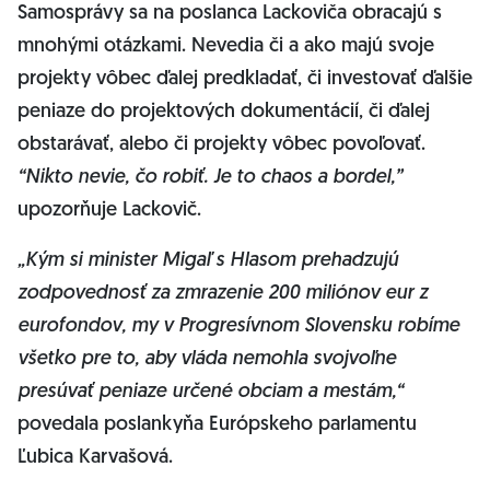
Samosprávy sa na poslanca Lackoviča obracajú s
mnohými otázkami. Nevedia či a ako majú svoje
projekty vôbec ďalej predkladať, či investovať ďalšie
peniaze do projektových dokumentácií, či ďalej
obstarávať, alebo či projekty vôbec povoľovať.
“Nikto nevie, čo robiť. Je to chaos a bordel,”
upozorňuje Lackovič.
„Kým si minister Migaľ s Hlasom prehadzujú
zodpovednosť za zmrazenie 200 miliónov eur z
eurofondov, my v Progresívnom Slovensku robíme
všetko pre to, aby vláda nemohla svojvoľne
presúvať peniaze určené obciam a mestám,“
povedala poslankyňa Európskeho parlamentu
Ľubica Karvašová.