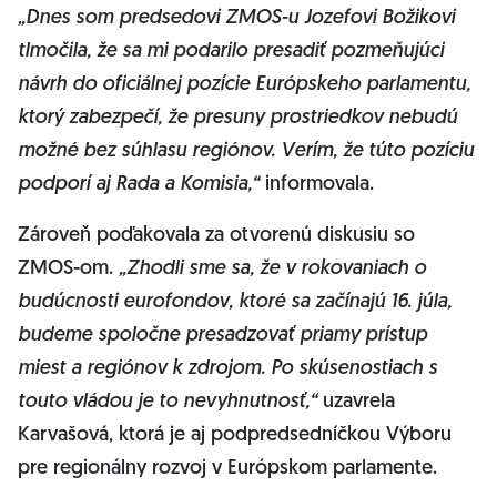
„Dnes som predsedovi ZMOS-u Jozefovi Božikovi
tlmočila, že sa mi podarilo presadiť pozmeňujúci
návrh do oficiálnej pozície Európskeho parlamentu,
ktorý zabezpečí, že presuny prostriedkov nebudú
možné bez súhlasu regiónov. Verím, že túto pozíciu
podporí aj Rada a Komisia,“
informovala.
Zároveň poďakovala za otvorenú diskusiu so
ZMOS-om.
„Zhodli sme sa, že v rokovaniach o
budúcnosti eurofondov, ktoré sa začínajú 16. júla,
budeme spoločne presadzovať priamy prístup
miest a regiónov k zdrojom. Po skúsenostiach s
touto vládou je to nevyhnutnosť,“
uzavrela
Karvašová, ktorá je aj podpredsedníčkou Výboru
pre regionálny rozvoj v Európskom parlamente.