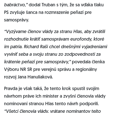
babráctvo,”
dodal Truban s tým, že sa vďaka tlaku
PS zvyšuje šanca na rozmrazenie peňazí pre
samosprávy.
“Vyzývame členov vlády za stranu Hlas, aby zvrátili
rozhodnutie krátiť samosprávam eurofondy, ktoré
im patria. Richard Raši chcel dnešnými vyjadreniami
vyviniť seba a svoju stranu zo zodpovednosti za
krátenie peňazí pre samosprávy,”
povedala členka
Výboru NR SR pre verejnú správu a regionálny
rozvoj Jana Hanuliaková.
Pravda je však taká, že tento krok spustil svojím
návrhom práve ich minister a zvyšní členovia vlády
nominovaní stranou Hlas tento návrh podporili.
“Všetci členovia vlády, vrátane nominantov tejto