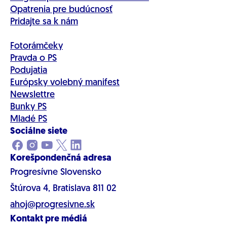
Opatrenia pre budúcnosť
Pridajte sa k nám
Fotorámčeky
Pravda o PS
Podujatia
Európsky volebný manifest
Newslettre
Bunky PS
Mladé PS
Sociálne siete
Korešpondenčná adresa
Progresívne Slovensko
Štúrova 4, Bratislava 811 02
ahoj@progresivne.sk
Kontakt pre médiá