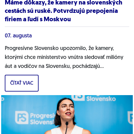
Máme dôkazy, že kamery na slovenských
cestách sú ruské. Potvrdzujú prepojenia
firiem a ľudí s Moskvou
07. augusta
Progresívne Slovensko upozornilo, že kamery,
ktorými chce ministerstvo vnútra sledovať milióny
áut a vodičov na Slovensku, pochádzajú
pravdepodobne z Ruska. Dnes hnutie prinieslo
ČÍTAŤ VIAC
dôkazy,...