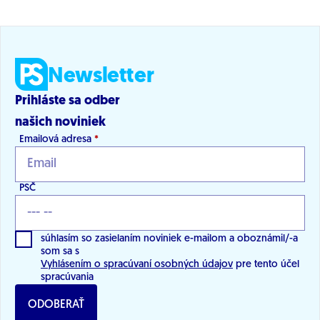
Newsletter
Prihláste sa odber
našich noviniek
Emailová adresa
*
PSČ
súhlasím so zasielaním noviniek e-mailom a oboznámil/-a
som sa s
Vyhlásením o spracúvaní osobných údajov
pre tento účel
spracúvania
ODOBERAŤ