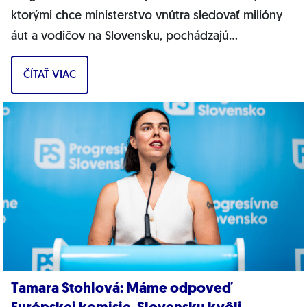
ktorými chce ministerstvo vnútra sledovať milióny
áut a vodičov na Slovensku, pochádzajú
pravdepodobne z Ruska. Dnes hnutie prinieslo
ČÍTAŤ VIAC
dôkazy,...
Tamara Stohlová: Máme odpoveď