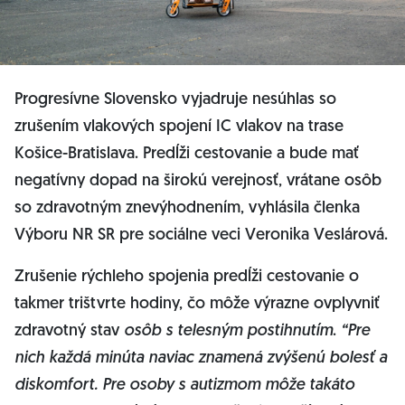
Progresívne Slovensko vyjadruje nesúhlas so
zrušením vlakových spojení IC vlakov na trase
Košice-Bratislava. Predĺži cestovanie a bude mať
negatívny dopad na širokú verejnosť, vrátane osôb
so zdravotným znevýhodnením, vyhlásila členka
Výboru NR SR pre sociálne veci Veronika Veslárová.
Zrušenie rýchleho spojenia predĺži cestovanie o
takmer trištvrte hodiny, čo môže výrazne ovplyvniť
zdravotný stav
osôb s telesným postihnutím
.
“Pre
nich každá minúta naviac znamená zvýšenú bolesť a
diskomfort. Pre osoby s autizmom môže takáto