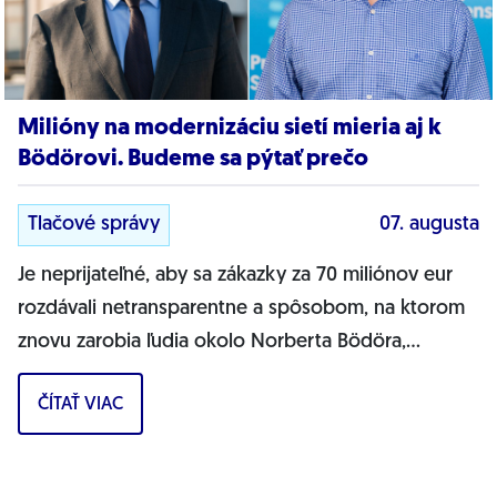
Milióny na modernizáciu sietí mieria aj k
Bödörovi. Budeme sa pýtať prečo
Tlačové správy
07. augusta
Je neprijateľné, aby sa zákazky za 70 miliónov eur
rozdávali netransparentne a spôsobom, na ktorom
znovu zarobia ľudia okolo Norberta Bödöra,
povedal podpredseda Progresívneho Slovenska a...
ČÍTAŤ VIAC