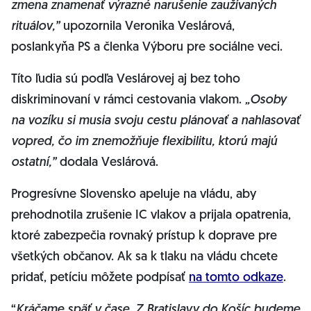
zmena znamenať výrazné narušenie zaužívaných
rituálov,”
upozornila Veronika Veslárová,
poslankyňa PS a členka Výboru pre sociálne veci.
Títo ľudia sú podľa Veslárovej aj bez toho
diskriminovaní v rámci cestovania vlakom.
„Osoby
na vozíku si musia svoju cestu plánovať a nahlasovať
vopred, čo im znemožňuje flexibilitu, ktorú majú
ostatní,”
dodala Veslárová.
Progresívne Slovensko apeluje na vládu, aby
prehodnotila zrušenie IC vlakov a prijala opatrenia,
ktoré zabezpečia rovnaký prístup k doprave pre
všetkých občanov. Ak sa k tlaku na vládu chcete
pridať, petíciu môžete podpísať
na tomto odkaze
.
“
Kráčame späť v čase. Z Bratislavy do Košíc budeme