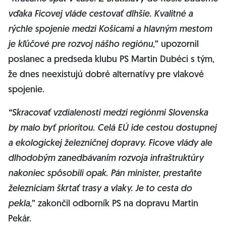
vďaka Ficovej vláde cestovať dlhšie. Kvalitné a
rýchle spojenie medzi Košicami a hlavným mestom
je kľúčové pre rozvoj nášho regiónu
,” upozornil
poslanec a predseda klubu PS Martin Dubéci s tým,
že dnes neexistujú dobré alternatívy pre vlakové
spojenie.
“Skracovať vzdialenosti medzi regiónmi Slovenska
by malo byť prioritou. Celá EÚ ide cestou dostupnej
a ekologickej železničnej dopravy. Ficove vlády ale
dlhodobým zanedbávaním rozvoja infraštruktúry
nakoniec spôsobili opak. Pán minister, prestaňte
železniciam škrtať trasy a vlaky. Je to cesta do
pekla,
” zakončil odborník PS na dopravu Martin
Pekár.