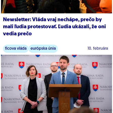
Newsletter: Vláda vraj nechápe, prečo by
mali ľudia protestovať. Ľudia ukázali, že oni
vedia prečo
ficova vláda
európska únia
10. februára