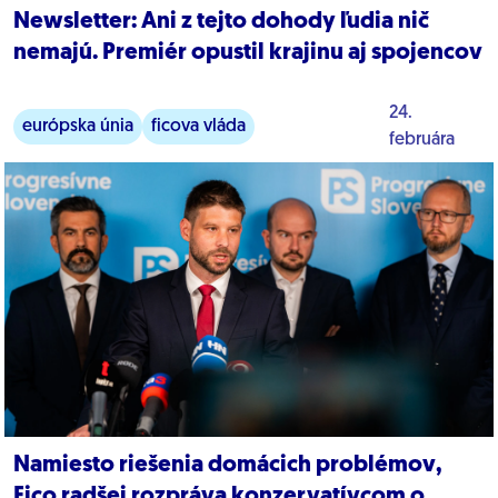
Newsletter: Ani z tejto dohody ľudia nič
nemajú. Premiér opustil krajinu aj spojencov
24.
európska únia
ficova vláda
februára
zahraničná politika
Namiesto riešenia domácich problémov,
Fico radšej rozpráva konzervatívcom o