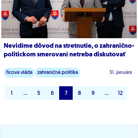
Nevidíme dôvod na stretnutie, o zahranično-
politickom smerovaní netreba diskutovať
ficova vláda
zahraničná politika
31. januára
1
…
5
6
7
8
9
…
12