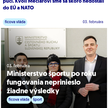
puči. Kvôli Mečiarovi sme sa skoro nedostali
do EÚ a NATO
ficova vláda
03. februára
03. februára
Ministerstvo športu po roku
fungovania neprinieslo
žiadne výsledky
ficova vláda
šport