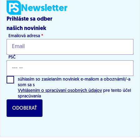
Newsletter
Prihláste sa odber
našich noviniek
Emailová adresa
*
PSČ
súhlasím so zasielaním noviniek e-mailom a oboznámil/-a
som sa s
Vyhlásením o spracúvaní osobných údajov
pre tento účel
spracúvania
ODOBERAŤ