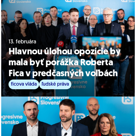
13. februára
Hlavnou úlohou opozície by
mala byť porážka Roberta
Fica v predčasných voľbách
ficova vláda
ľudské práva