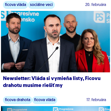
ficova vláda
sociálne veci
20. februára
Newsletter: Vláda si vymieňa listy, Ficovu
drahotu musíme riešiť my
ficova drahota
ficova vláda
17. februára