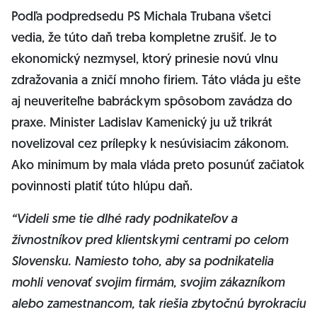
Podľa podpredsedu PS Michala Trubana všetci
vedia, že túto daň treba kompletne zrušiť. Je to
ekonomický nezmysel, ktorý prinesie novú vlnu
zdražovania a zničí mnoho firiem. Táto vláda ju ešte
aj neuveriteľne babráckym spôsobom zavádza do
praxe. Minister Ladislav Kamenický ju už trikrát
novelizoval cez prílepky k nesúvisiacim zákonom.
Ako minimum by mala vláda preto posunúť začiatok
povinnosti platiť túto hlúpu daň.
“Videli sme tie dlhé rady podnikateľov a
živnostníkov pred klientskymi centrami po celom
Slovensku. Namiesto toho, aby sa podnikatelia
mohli venovať svojim firmám, svojim zákazníkom
alebo zamestnancom, tak riešia zbytočnú byrokraciu