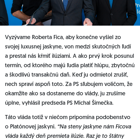
Vyzývame Roberta Fica, aby konečne vyšiel zo
svojej luxusnej jaskyne, von medzi skutočných ľudí
a prestal nás kŕmiť ilúziami. A ako prvý krok posunul
termín, od ktorého majú ľudia platiť hlúpu, zbytočnú
a škodlivú transakčnú daň. Keď ju odmietol zrušiť,
nech spraví aspoň toto. Za PS sľubujem voličom, že
okamžite ako sa dostaneme do vlády, ju zrušíme
úplne, vyhlásil predseda PS Michal Šimečka.
Táto vláda totiž v niečom pripomína podobenstvo
o Platónovej jaskyni.
“Na steny jaskyne nám Ficova
vláda každý deň premieta ilúzie. Raz je to štátny