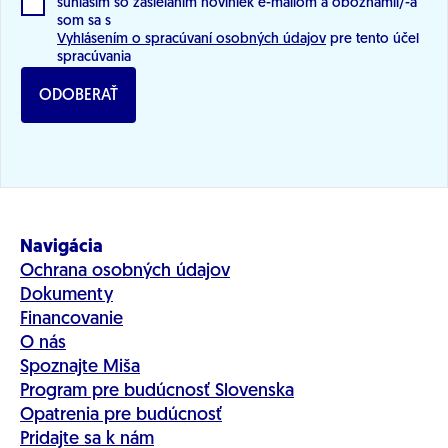
súhlasím so zasielaním noviniek e-mailom a oboznámil/-a
som sa s
Vyhlásením o spracúvaní osobných údajov
pre tento účel
spracúvania
ODOBERAŤ
Navigácia
Ochrana osobných údajov
Dokumenty
Financovanie
O nás
Spoznajte Miša
Program pre budúcnosť Slovenska
Opatrenia pre budúcnosť
Pridajte sa k nám