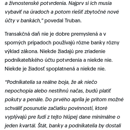
a živnostenské potvrdenia. Najprv si ich musia
vybaviť na úradoch a potom riešiť zbytočné nové
účty v bankách,”
povedal Truban.
Transakčná daň nie je dobre premyslená a v
sporných prípadoch používajú rôzne banky rôzny
výklad zákona. Niekde žiadajú pre zriadenie
podnikateľského účtu potvrdenia a niekde nie.
Niekde je žiadosť spoplatnená a niekde nie.
“Podnikatelia sa reálne boja, že ak niečo
nepochopia alebo nestihnú načas, budú platiť
pokuty a penále. Do prvého apríla je pritom možné
schváliť posunutie začiatku povinností, ktoré
vyplývajú pre ľudí z tejto hlúpej dane minimálne o
jeden kvartál. Štát, banky a podnikatelia by dostali