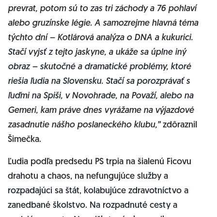
prevrat, potom sú to zas tri záchody a 76 pohlaví
alebo gruzínske légie. A samozrejme hlavná téma
týchto dní – Kotlárová analýza o DNA a kukurici.
Stačí vyjsť z tejto jaskyne, a ukáže sa úplne iný
obraz – skutočné a dramatické problémy, ktoré
riešia ľudia na Slovensku. Stačí sa porozprávať s
ľuďmi na Spiši, v Novohrade, na Považí, alebo na
Gemeri, kam práve dnes vyrážame na výjazdové
zasadnutie nášho poslaneckého klubu,”
zdôraznil
Šimečka.
Ľudia podľa predsedu PS trpia na šialenú Ficovu
drahotu a chaos, na nefungujúce služby a
rozpadajúci sa štát, kolabujúce zdravotníctvo a
zanedbané školstvo. Na rozpadnuté cesty a