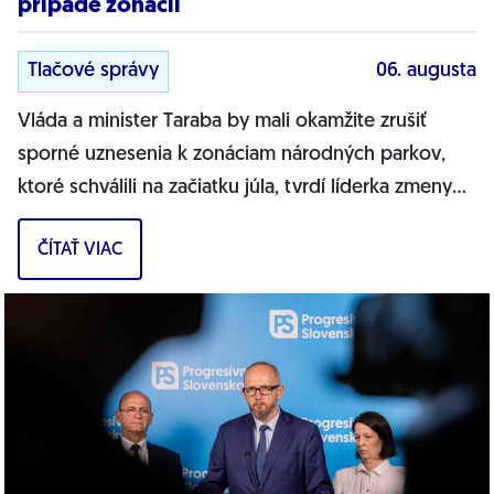
prípade zonácií
Tlačové správy
06. augusta
Vláda a minister Taraba by mali okamžite zrušiť
sporné uznesenia k zonáciam národných parkov,
ktoré schválili na začiatku júla, tvrdí líderka zmeny
PS pre životné prostredie Tamara...
ČÍTAŤ VIAC