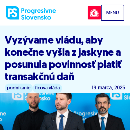
Prejsť na obsah
MENU
Vyzývame vládu, aby
konečne vyšla z jaskyne a
posunula povinnosť platiť
transakčnú daň
19 marca, 2025
podnikanie
ficova vláda