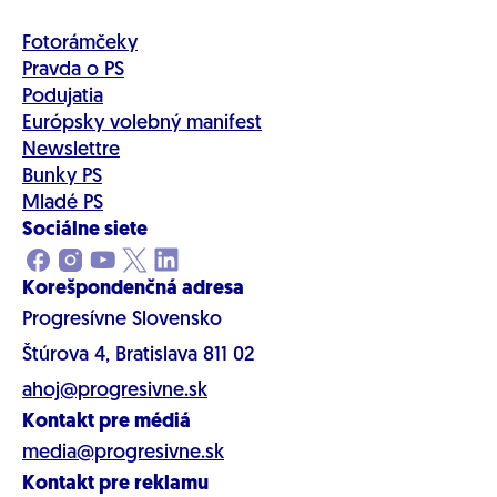
Fotorámčeky
Pravda o PS
Podujatia
Európsky volebný manifest
Newslettre
Bunky PS
Mladé PS
Sociálne siete
Korešpondenčná adresa
Progresívne Slovensko
Štúrova 4, Bratislava 811 02
ahoj@progresivne.sk
Kontakt pre médiá
media@progresivne.sk
Kontakt pre reklamu