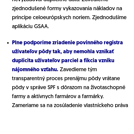
zjednodušené formy vykazovania nákladov na
princípe celoeurópskych noriem. Zjednodušíme
aplikáciu GSAA.
Plne podporíme zriadenie povinného registra
užívateľov pôdy tak, aby nemohla vznikať
duplicita užívateľov parciel a fikcia vzniku
nájomného vzťahu.
Zavedieme tým
transparentný proces prenájmu pôdy vrátane
pôdy v správe SPF s dôrazom na životaschopné
farmy a aktívnych farmárov a farmárky.
Zameriame sa na zosúladenie vlastníckeho práva
s istotou dlhodobého farmárskeho podnikania
na prenajatej pôde s cieľom podpory
dlhodobých investícií do farmárskej praxe.