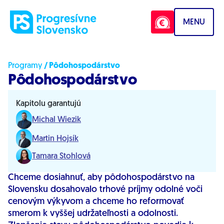
Prejsť na obsah
MENU
Programy
/ Pôdohospodárstvo
Pôdohospodárstvo
Kapitolu garantujú
Michal Wiezik
Martin Hojsík
Tamara Stohlová
Chceme dosiahnuť, aby pôdohospodárstvo na
Slovensku dosahovalo trhové príjmy odolné voči
cenovým výkyvom a chceme ho reformovať
smerom k vyššej udržateľnosti a odolnosti.