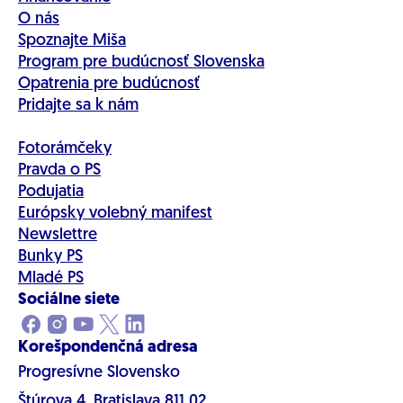
O nás
Spoznajte Miša
Program pre budúcnosť Slovenska
Opatrenia pre budúcnosť
Pridajte sa k nám
Fotorámčeky
Pravda o PS
Podujatia
Európsky volebný manifest
Newslettre
Bunky PS
Mladé PS
Sociálne siete
Korešpondenčná adresa
Progresívne Slovensko
Štúrova 4, Bratislava 811 02