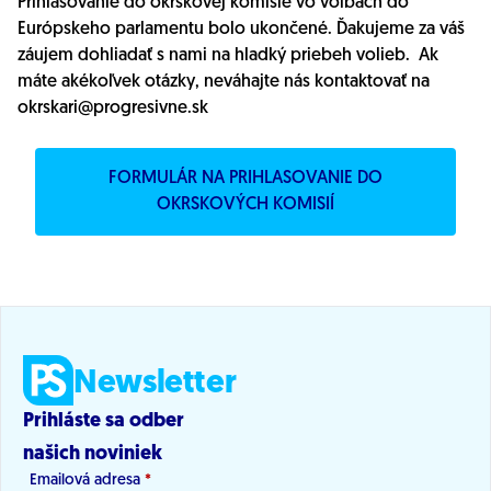
Prihlasovanie do okrskovej komisie vo voľbách do
Európskeho parlamentu bolo ukončené. Ďakujeme za váš
záujem dohliadať s nami na hladký priebeh volieb.
Ak
máte akékoľvek otázky, neváhajte nás kontaktovať na
okrskari@progresivne.sk
FORMULÁR NA PRIHLASOVANIE DO
OKRSKOVÝCH KOMISIÍ
Newsletter
Prihláste sa odber
našich noviniek
Emailová adresa
*