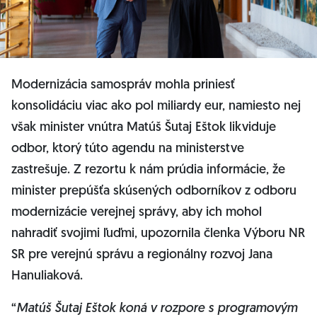
Modernizácia samospráv mohla priniesť
konsolidáciu viac ako pol miliardy eur, namiesto nej
však minister vnútra Matúš Šutaj Eštok likviduje
odbor, ktorý túto agendu na ministerstve
zastrešuje. Z rezortu k nám prúdia informácie, že
minister prepúšťa skúsených odborníkov z odboru
modernizácie verejnej správy, aby ich mohol
nahradiť svojimi ľuďmi, upozornila členka Výboru NR
SR pre verejnú správu a regionálny rozvoj Jana
Hanuliaková.
“
Matúš Šutaj Eštok koná v rozpore s programovým