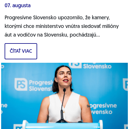
07. augusta
Progresívne Slovensko upozornilo, že kamery,
ktorými chce ministerstvo vnútra sledovať milióny
áut a vodičov na Slovensku, pochádzajú
pravdepodobne z Ruska. Dnes hnutie prinieslo
ČÍTAŤ VIAC
dôkazy,...