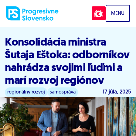
Prejsť na obsah
MENU
Konsolidácia ministra
Šutaja Eštoka: odborníkov
nahrádza svojimi ľuďmi a
marí rozvoj regiónov
17 júla, 2025
regionálny rozvoj
samospráva