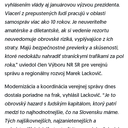
vyhlásením vlády aj januárovou výzvou prezidenta.
Viacerí z prepustených ľudí pracujú v oblasti
samospráv viac ako 10 rokov. Je neuveriteľne
amatérske a diletantské, ak si vedenie rezortu
neuvedomuje obrovské riziká, vyplývajúce z ich
straty. Majú bezpečnostné previerky a skúsenosti,
ktoré nedokážu nahradiť straníckymi trafikami za pol
roka,
” uviedol člen Výboru NR SR pre verejnú
správu a regionálny rozvoj Marek Lackovič.
Modernizácia a koordinácia verejnej správy dnes
dostala poriadne na frak, vyhlásil Lackovič. “
Je to
obrovský hazard s ľudským kapitálom, ktorý patrí
medzi to najhodnotnejšie, čo na Slovensku máme.
Tých najšikovnejších, najzanietenejších a