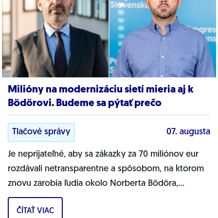
Milióny na modernizáciu sietí mieria aj k
Bödörovi. Budeme sa pýtať prečo
Tlačové správy
07. augusta
Je neprijateľné, aby sa zákazky za 70 miliónov eur
rozdávali netransparentne a spôsobom, na ktorom
znovu zarobia ľudia okolo Norberta Bödöra,
povedal podpredseda Progresívneho Slovenska a...
ČÍTAŤ VIAC