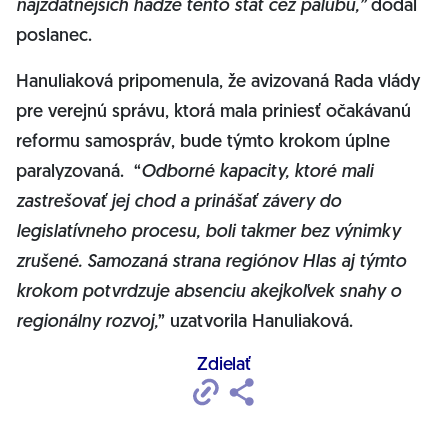
najzdatnejších hádže tento štát cez palubu,”
dodal
poslanec.
Hanuliaková pripomenula, že avizovaná Rada vlády
pre verejnú správu, ktorá mala priniesť očakávanú
reformu samospráv, bude týmto krokom úplne
paralyzovaná. “
Odborné kapacity, ktoré mali
zastrešovať jej chod a prinášať závery do
legislatívneho procesu, boli takmer bez výnimky
zrušené. Samozaná strana regiónov Hlas aj týmto
krokom potvrdzuje absenciu akejkoľvek snahy o
regionálny rozvoj,
” uzatvorila Hanuliaková.
Zdielať