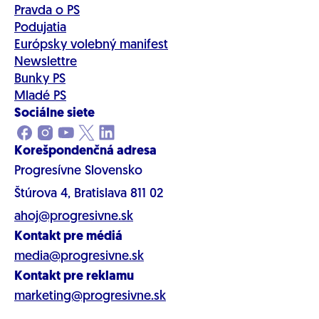
Pravda o PS
Podujatia
Európsky volebný manifest
Newslettre
Bunky PS
Mladé PS
Sociálne siete
Korešpondenčná adresa
Progresívne Slovensko
Štúrova 4, Bratislava 811 02
ahoj@progresivne.sk
Kontakt pre médiá
media@progresivne.sk
Kontakt pre reklamu
marketing@progresivne.sk