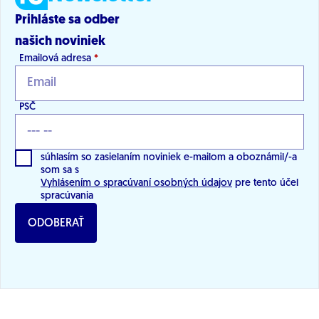
Prihláste sa odber
našich noviniek
Emailová adresa
*
PSČ
súhlasím so zasielaním noviniek e-mailom a oboznámil/-a
som sa s
Vyhlásením o spracúvaní osobných údajov
pre tento účel
spracúvania
ODOBERAŤ