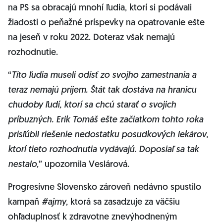
na PS sa obracajú mnohí ľudia, ktorí si podávali
žiadosti o peňažné príspevky na opatrovanie ešte
na jeseň v roku 2022. Doteraz však nemajú
rozhodnutie.
“
Títo ľudia museli odísť zo svojho zamestnania a
teraz nemajú príjem. Štát tak dostáva na hranicu
chudoby ľudí, ktorí sa chcú starať o svojich
príbuzných. Erik Tomáš ešte začiatkom tohto roka
prisľúbil riešenie nedostatku posudkových lekárov,
ktorí tieto rozhodnutia vydávajú. Doposiaľ sa tak
nestalo
,” upozornila Veslárová.
Progresívne Slovensko zároveň nedávno spustilo
kampaň
#ajmy
, ktorá sa zasadzuje za väčšiu
ohľaduplnosť k zdravotne znevýhodneným