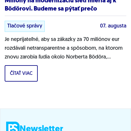
Milióny na modernizáciu sietí mieria aj k
Bödörovi. Budeme sa pýtať prečo
Tlačové správy
07. augusta
Je neprijateľné, aby sa zákazky za 70 miliónov eur
rozdávali netransparentne a spôsobom, na ktorom
znovu zarobia ľudia okolo Norberta Bödöra,
povedal podpredseda Progresívneho Slovenska a...
ČÍTAŤ VIAC
Newsletter