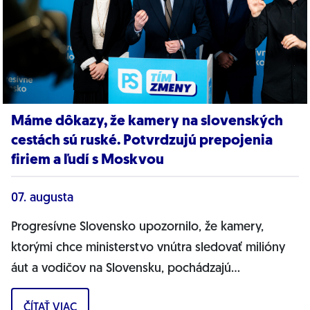
Máme dôkazy, že kamery na slovenských
cestách sú ruské. Potvrdzujú prepojenia
firiem a ľudí s Moskvou
07. augusta
Progresívne Slovensko upozornilo, že kamery,
ktorými chce ministerstvo vnútra sledovať milióny
áut a vodičov na Slovensku, pochádzajú
pravdepodobne z Ruska. Dnes hnutie prinieslo
ČÍTAŤ VIAC