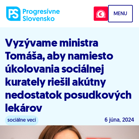
Prejsť na obsah
MENU
Vyzývame ministra
Tomáša, aby namiesto
úkolovania sociálnej
kurately riešil akútny
nedostatok posudkových
lekárov
6 júna, 2024
sociálne veci