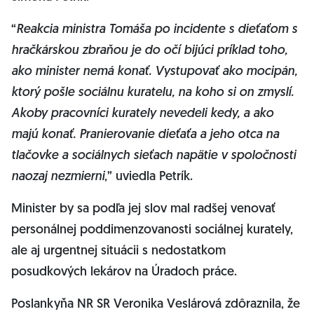
“
Reakcia ministra Tomáša po incidente s dieťaťom s
hračkárskou zbraňou je do očí bijúci príklad toho,
ako minister nemá konať. Vystupovať ako mocipán,
ktorý pošle sociálnu kuratelu, na koho si on zmyslí.
Akoby pracovníci kurately nevedeli kedy, a ako
majú konať. Pranierovanie dieťaťa a jeho otca na
tlačovke a sociálnych sieťach napätie v spoločnosti
naozaj nezmierni
,” uviedla Petrík.
Minister by sa podľa jej slov mal radšej venovať
personálnej poddimenzovanosti sociálnej kurately,
ale aj urgentnej situácii s nedostatkom
posudkových lekárov na Úradoch práce.
Poslankyňa NR SR Veronika Veslárová zdôraznila, že