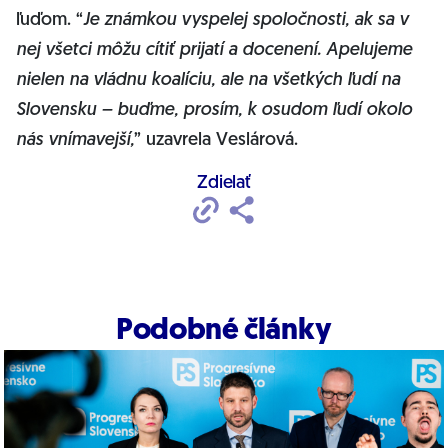
ľuďom. “
Je známkou vyspelej spoločnosti, ak sa v
nej všetci môžu cítiť prijatí a docenení. Apelujeme
nielen na vládnu koalíciu, ale na všetkých ľudí na
Slovensku – buďme, prosím, k osudom ľudí okolo
nás vnímavejší,
” uzavrela Veslárová.
Zdielať
Podobné články