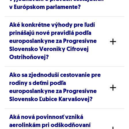
v Európskom parlamente?
Aké konkrétne výhody pre ľudí
Delegácia Progresívneho Slovenska pod
prinášajú nové pravidlá podľa
vedením podpredsedu Európskeho
europoslankyne za Progresívne
parlamentu Martina Hojsíka úspešne bránila
Slovensko Veroniky Cifrovej
práva cestujúcich pred tlakom členských
Ostrihoňovej?
štátov vrátane slovenskej vlády. Tieto štáty sa
pokúšali predĺžiť čas potrebný na vznik nároku
Ako sa zjednoduší cestovanie pre
Veronika Cifrová Ostrihoňová z Progresívneho
na kompenzáciu a znížiť finančné odškodnenie
rodiny s deťmi podľa
Slovenska zdôraznila, že revízia schválená v júli
pri zrušených letoch, čomu europoslanci PS
europoslankyne za Progresívne
2026 prináša skrátenie procesov pri
zabránili.
Slovensko Ľubice Karvašovej?
vybavovaní kompenzácií, garantuje nárok na
bezplatnú príručnú batožinu, zvyšuje
Aká nová povinnosť vzniká
Podľa europoslankyne za Progresívne
transparentnosť cien leteniek a výrazne
aerolinkám pri odškodňovaní