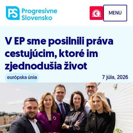
Prejsť na obsah
MENU
V EP sme posilnili práva
cestujúcim, ktoré im
zjednodušia život
7 júla, 2026
európska únia