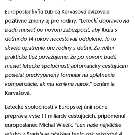
Europoslankyňa Ľubica Karvašová avizovala
pozitívne zmeny aj pre rodiny.
“Leteckí dopravcovia
budú musieť po novom zabezpečiť, aby ľudia s
deťmi do 14 rokov necestovali oddelene. Je to
skvelé opatrenie pre rodiny s deťmi. Za veľmi
praktické tiež považujeme, že po novom budú
musieť letecké spoločnosti automaticky cestujúcim
posielať predvyplnený formulár na uplatnenie
kompenzácie, ak mu vznikne nárok
,” oznámila
Karvašová.
Letecké spoločnosti v Európskej únii ročne
prepravia vyše 1,1 miliardy cestujúcich, pripomenul
europoslanec Michal Wiezik. “
Len naše najväčšie
letisko v Bratislave očakáva tento rok rekordné 4