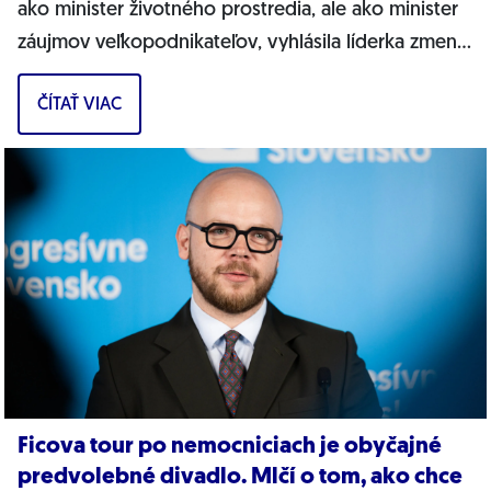
ako minister životného prostredia, ale ako minister
záujmov veľkopodnikateľov, vyhlásila líderka zmeny
a podpredsedníčka Výboru NR SR...
ČÍTAŤ VIAC
Ficova tour po nemocniciach je obyčajné
predvolebné divadlo. Mlčí o tom, ako chce