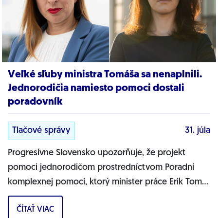
Veľké sľuby ministra Tomáša sa nenaplnili.
Jednorodičia namiesto pomoci dostali
poradovník
Tlačové správy
31. júla
Progresívne Slovensko upozorňuje, že projekt
pomoci jednorodičom prostredníctvom Poradní
komplexnej pomoci, ktorý minister práce Erik Tomáš
predstavil ako zásadnú pomoc pre osamelých...
ČÍTAŤ VIAC