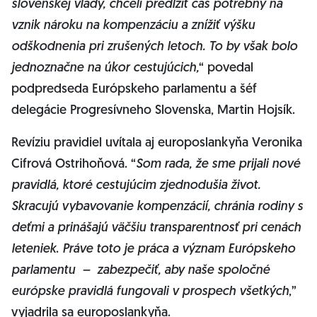
slovenskej vlády, chceli predĺžiť čas potrebný na
vznik nároku na kompenzáciu a znížiť výšku
odškodnenia pri zrušených letoch. To by však bolo
jednoznačne na úkor cestujúcich,
“ povedal
podpredseda Európskeho parlamentu a šéf
delegácie Progresívneho Slovenska, Martin Hojsík.
Revíziu pravidiel uvítala aj europoslankyňa Veronika
Cifrová Ostrihoňová. “
Som rada, že sme prijali nové
pravidlá, ktoré cestujúcim zjednodušia život.
Skracujú vybavovanie kompenzácií, chránia rodiny s
deťmi a prinášajú väčšiu transparentnosť pri cenách
leteniek
.
Práve toto je práca a význam Európskeho
parlamentu – zabezpečiť, aby naše spoločné
európske pravidlá fungovali v prospech všetkých
,”
vyjadrila sa europoslankyňa.