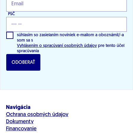
nevyhnutné.
PSČ
súhlasím so zasielaním noviniek e-mailom a oboznámil/-a
som sa s
Vyhlásením o spracúvaní osobných údajov
pre tento účel
spracúvania
ODOBERAŤ
Navigácia
Ochrana osobných údajov
Dokumenty
Financovanie