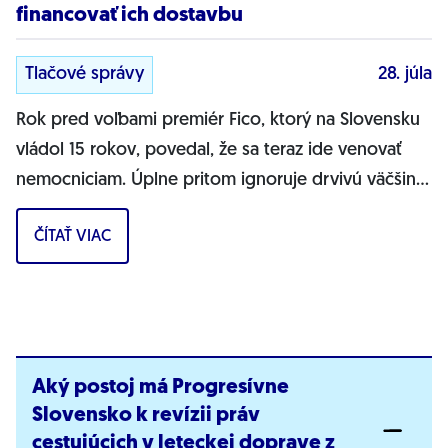
financovať ich dostavbu
Tlačové správy
28. júla
Rok pred voľbami premiér Fico, ktorý na Slovensku
vládol 15 rokov, povedal, že sa teraz ide venovať
nemocniciam. Úplne pritom ignoruje drvivú väčšinu
problémov zdravotníctva, vyhlásil...
ČÍTAŤ VIAC
Aký postoj má Progresívne
Slovensko k revízii práv
cestujúcich v leteckej doprave z