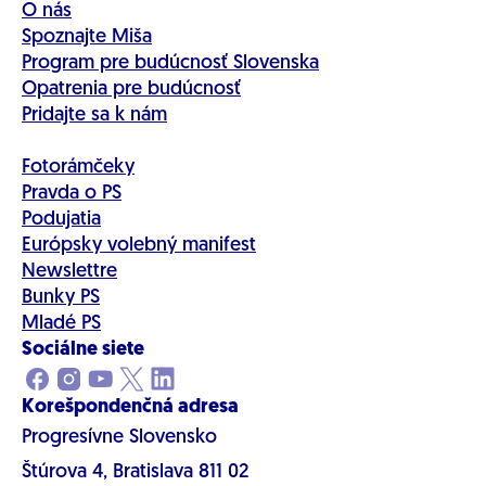
O nás
Spoznajte Miša
Program pre budúcnosť Slovenska
Opatrenia pre budúcnosť
Pridajte sa k nám
Fotorámčeky
Pravda o PS
Podujatia
Európsky volebný manifest
Newslettre
Bunky PS
Mladé PS
Sociálne siete
Korešpondenčná adresa
Progresívne Slovensko
Štúrova 4, Bratislava 811 02