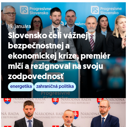
19. januára
Slovensko čelí vážnej
bezpečnostnej a
ekonomickej kríze, premiér
mlčí a rezignoval na svoju
zodpovednosť
energetika
zahraničná politika