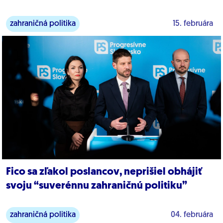
zahraničná politika
15. februára
Fico sa zľakol poslancov, neprišiel obhájiť
svoju “suverénnu zahraničnú politiku”
zahraničná politika
04. februára