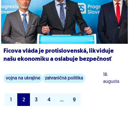
Ficova vláda je protislovenská, likviduje
našu ekonomiku a oslabuje bezpečnosť
18.
vojna na ukrajine
zahraničná politika
augusta
ficova vláda
1
2
3
4
…
9