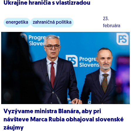
Ukrajine hraničia s vlastizradou
23.
energetika
zahraničná politika
februára
vojna na ukrajine
Vyzývame ministra Blanára, aby pri
návšteve Marca Rubia obhajoval slovenské
záujmy