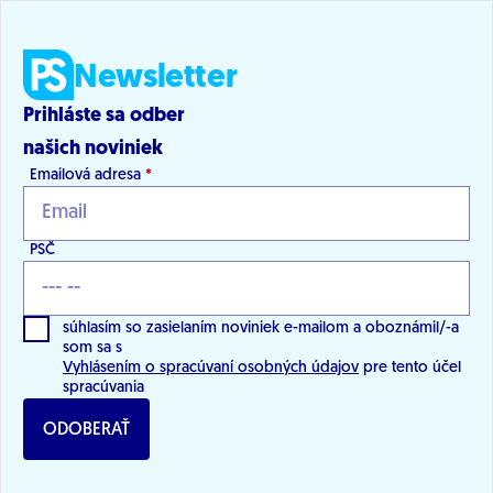
Newsletter
Prihláste sa odber
našich noviniek
Emailová adresa
*
PSČ
súhlasím so zasielaním noviniek e-mailom a oboznámil/-a
som sa s
Vyhlásením o spracúvaní osobných údajov
pre tento účel
spracúvania
ODOBERAŤ