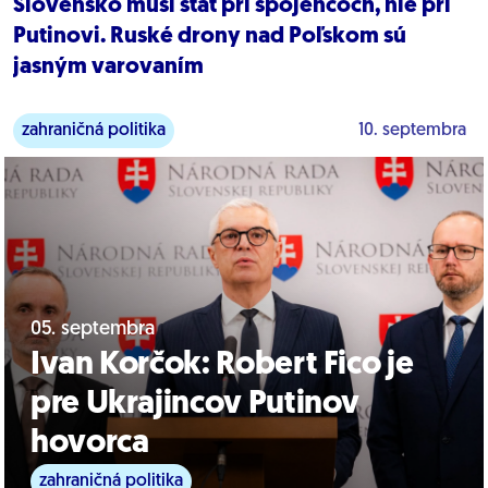
Slovensko musí stáť pri spojencoch, nie pri
Putinovi. Ruské drony nad Poľskom sú
jasným varovaním
zahraničná politika
10. septembra
05. septembra
Ivan Korčok: Robert Fico je
pre Ukrajincov Putinov
hovorca
zahraničná politika