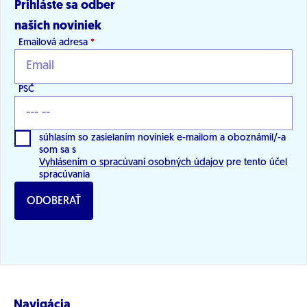
Prihláste sa odber
našich noviniek
Emailová adresa
*
PSČ
súhlasím so zasielaním noviniek e-mailom a oboznámil/-a
som sa s
Vyhlásením o spracúvaní osobných údajov
pre tento účel
spracúvania
ODOBERAŤ
Navigácia