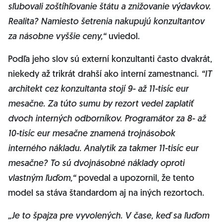
sľubovali zoštíhľovanie štátu a znižovanie výdavkov.
Realita? Namiesto šetrenia nakupujú konzultantov
za násobne vyššie ceny,“
uviedol.
Podľa jeho slov sú externí konzultanti často dvakrát,
niekedy až trikrát drahší ako interní zamestnanci.
“IT
architekt cez konzultanta stojí 9- až 11-tisíc eur
mesačne. Za túto sumu by rezort vedel zaplatiť
dvoch interných odborníkov. Programátor za 8- až
10-tisíc eur mesačne znamená trojnásobok
interného nákladu. Analytik za takmer 11-tisíc eur
mesačne? To sú dvojnásobné náklady oproti
vlastným ľuďom,“
povedal a upozornil, že tento
model sa stáva štandardom aj na iných rezortoch.
„Je to špajza pre vyvolených. V čase, keď sa ľuďom