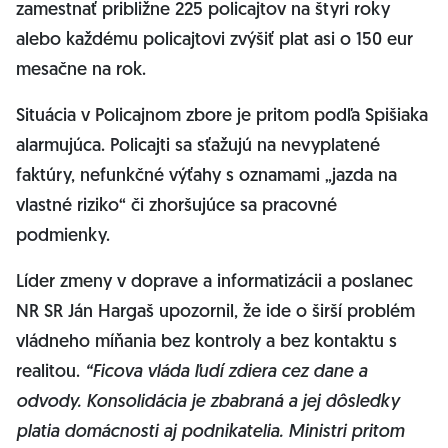
zamestnať približne 225 policajtov na štyri roky
alebo každému policajtovi zvýšiť plat asi o 150 eur
mesačne na rok.
Situácia v Policajnom zbore je pritom podľa Spišiaka
alarmujúca. Policajti sa sťažujú na nevyplatené
faktúry, nefunkčné výťahy s oznamami „jazda na
vlastné riziko“ či zhoršujúce sa pracovné
podmienky.
Líder zmeny v doprave a informatizácii a poslanec
NR SR Ján Hargaš upozornil, že ide o širší problém
vládneho míňania bez kontroly a bez kontaktu s
realitou.
“Ficova vláda ľudí zdiera cez dane a
odvody. Konsolidácia je zbabraná a jej dôsledky
platia domácnosti aj podnikatelia. Ministri pritom