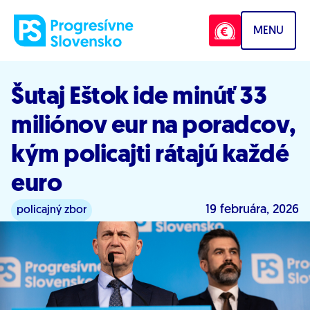
Prejsť na obsah
MENU
Šutaj Eštok ide minúť 33
miliónov eur na poradcov,
kým policajti rátajú každé
euro
19 februára, 2026
policajný zbor