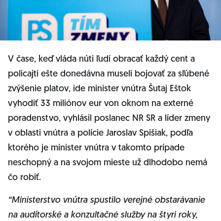
V čase, keď vláda núti ľudí obracať každý cent a
policajti ešte donedávna museli bojovať za sľúbené
zvýšenie platov, ide minister vnútra Šutaj Eštok
vyhodiť 33 miliónov eur von oknom na externé
poradenstvo, vyhlásil poslanec NR SR a líder zmeny
v oblasti vnútra a polície Jaroslav Spišiak, podľa
ktorého je minister vnútra v takomto prípade
neschopný a na svojom mieste už dlhodobo nemá
čo robiť.
“Ministerstvo vnútra spustilo verejné obstarávanie
na audítorské a konzultačné služby na štyri roky,