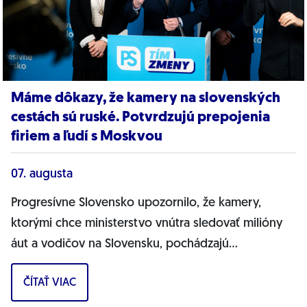
Máme dôkazy, že kamery na slovenských
cestách sú ruské. Potvrdzujú prepojenia
firiem a ľudí s Moskvou
07. augusta
Progresívne Slovensko upozornilo, že kamery,
ktorými chce ministerstvo vnútra sledovať milióny
áut a vodičov na Slovensku, pochádzajú
pravdepodobne z Ruska. Dnes hnutie prinieslo
ČÍTAŤ VIAC
dôkazy,...