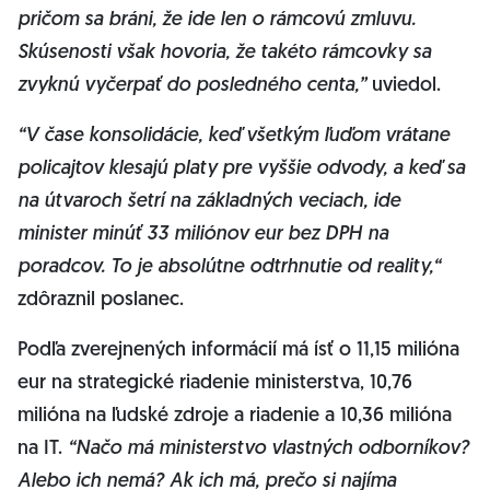
pričom sa bráni, že ide len o rámcovú zmluvu.
Skúsenosti však hovoria, že takéto rámcovky sa
zvyknú vyčerpať do posledného centa,”
uviedol.
“V čase konsolidácie, keď všetkým ľuďom vrátane
policajtov klesajú platy pre vyššie odvody, a keď sa
na útvaroch šetrí na základných veciach, ide
minister minúť 33 miliónov eur bez DPH na
poradcov. To je absolútne odtrhnutie od reality,“
zdôraznil poslanec.
Podľa zverejnených informácií má ísť o 11,15 milióna
eur na strategické riadenie ministerstva, 10,76
milióna na ľudské zdroje a riadenie a 10,36 milióna
na IT.
“Načo má ministerstvo vlastných odborníkov?
Alebo ich nemá? Ak ich má, prečo si najíma