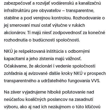
zabezpečovať a rozvíjať vodárenskú a kanalizačnú
infraštruktúru pre obyvateľov – transparentne,
stabilne a pod verejnou kontrolou. Rozhodovanie o
jej smerovaní musí ostať výlučne v rukách
akcionárov. Tí majú niesť zodpovednosť za konečné
rozhodnutia o budúcnosti spoločnosti.
NKÚ je rešpektovaná inštitúcia s odbornými
kapacitami a jeho zistenia majú vážnosť.
Očakávame, že akcionári i vedenie spoločnosti
zohľadnia aj avizované ďalšie kroky NKÚ v prospech
transparentného a udržateľného fungovania VVS.
Na záver vyjadrujeme hlboké poľutovanie nad
neúčasťou koaličných poslancov na zasadnutí
výboru, ako aj nad ich nezáujmom o túto kľúčovú