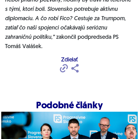
nebol priamo pozvaný, hodiny by trávil na telefóne
s tými, ktorí boli. Slovensko potrebuje aktívnu
diplomaciu. A čo robí Fico? Cestuje za Trumpom,
zatiaľ čo naši spojenci očakávajú serióznu
zahraničnú politiku,”
zakončil podpredseda PS
Tomáš Valášek.
Zdielať
Podobné články