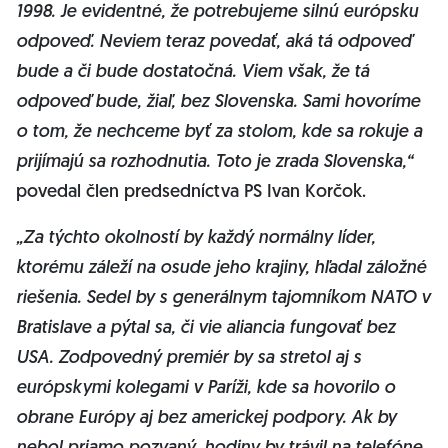
1998. Je evidentné, že potrebujeme silnú európsku
odpoveď. Neviem teraz povedať, aká tá odpoveď
bude a či bude dostatočná. Viem však, že tá
odpoveď bude, žiaľ, bez Slovenska. Sami hovoríme
o tom, že nechceme byť za stolom, kde sa rokuje a
prijímajú sa rozhodnutia. Toto je zrada Slovenska,“
povedal člen predsedníctva PS Ivan Korčok.
„Za týchto okolností by každý normálny líder,
ktorému záleží na osude jeho krajiny, hľadal záložné
riešenia. Sedel by s generálnym tajomníkom NATO v
Bratislave a pýtal sa, či vie aliancia fungovať bez
USA. Zodpovedný premiér by sa stretol aj s
európskymi kolegami v Paríži, kde sa hovorilo o
obrane Európy aj bez americkej podpory. Ak by