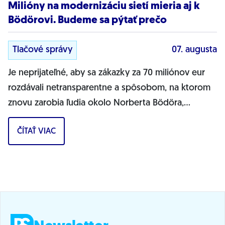
Milióny na modernizáciu sietí mieria aj k
Bödörovi. Budeme sa pýtať prečo
Tlačové správy
07. augusta
Je neprijateľné, aby sa zákazky za 70 miliónov eur
rozdávali netransparentne a spôsobom, na ktorom
znovu zarobia ľudia okolo Norberta Bödöra,
povedal podpredseda Progresívneho Slovenska a...
ČÍTAŤ VIAC