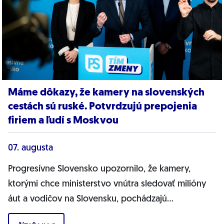
Máme dôkazy, že kamery na slovenských
cestách sú ruské. Potvrdzujú prepojenia
firiem a ľudí s Moskvou
07. augusta
Progresívne Slovensko upozornilo, že kamery,
ktorými chce ministerstvo vnútra sledovať milióny
áut a vodičov na Slovensku, pochádzajú
pravdepodobne z Ruska. Dnes hnutie prinieslo