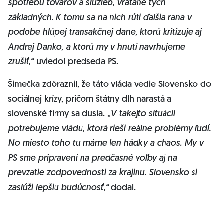
spotrebu tovarov a služieb, vrátane tých
základných. K tomu sa na nich rúti ďalšia rana v
podobe hlúpej transakčnej dane, ktorú kritizuje aj
Andrej Danko, a ktorú my v hnutí navrhujeme
zrušiť,“
uviedol predseda PS.
Šimečka zdôraznil, že táto vláda vedie Slovensko do
sociálnej krízy, pričom štátny dlh narastá a
slovenské firmy sa dusia.
„V takejto situácii
potrebujeme vládu, ktorá rieši reálne problémy ľudí.
No miesto toho tu máme len hádky a chaos. My v
PS sme pripravení na predčasné voľby aj na
prevzatie zodpovednosti za krajinu. Slovensko si
zaslúži lepšiu budúcnosť,“
dodal.