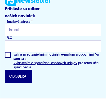
Newsletter
Prihláste sa odber
našich noviniek
Emailová adresa
*
PSČ
súhlasím so zasielaním noviniek e-mailom a oboznámil/-a
som sa s
Vyhlásením o spracúvaní osobných údajov
pre tento účel
spracúvania
ODOBERAŤ