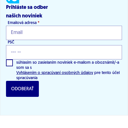
Prihláste sa odber
našich noviniek
Emailová adresa
*
PSČ
súhlasím so zasielaním noviniek e-mailom a oboznámil/-a
som sa s
Vyhlásením o spracúvaní osobných údajov
pre tento účel
spracúvania
ODOBERAŤ