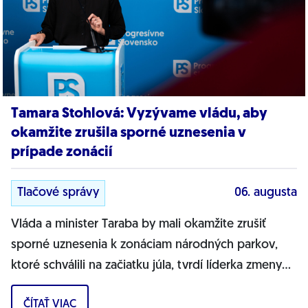
Tamara Stohlová: Vyzývame vládu, aby
okamžite zrušila sporné uznesenia v
prípade zonácií
Tlačové správy
06. augusta
Vláda a minister Taraba by mali okamžite zrušiť
sporné uznesenia k zonáciam národných parkov,
ktoré schválili na začiatku júla, tvrdí líderka zmeny
PS pre životné prostredie Tamara...
ČÍTAŤ VIAC