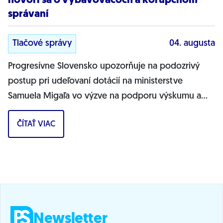
hovorí sa o vybavovačoch a korupčnom
správaní
Tlačové správy
04. augusta
Progresívne Slovensko upozorňuje na podozrivý
postup pri udeľovaní dotácií na ministerstve
Samuela Migaľa vo výzve na podporu výskumu a
vývoja v oblasti digitálnej transformácie...
ČÍTAŤ VIAC
Newsletter