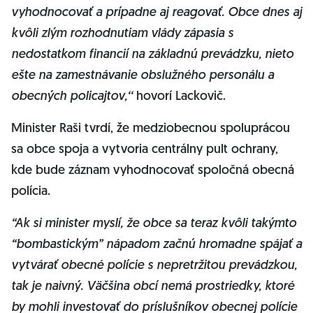
vyhodnocovať a prípadne aj reagovať. Obce dnes aj
kvôli zlým rozhodnutiam vlády zápasia s
nedostatkom financií na základnú prevádzku, nieto
ešte na zamestnávanie obslužného personálu a
obecných policajtov,‘‘
hovorí Lackovič.
Minister Raši tvrdí, že medziobecnou spoluprácou
sa obce spoja a vytvoria centrálny pult ochrany,
kde bude záznam vyhodnocovať spoločná obecná
polícia.
“Ak si minister myslí, že obce sa teraz kvôli takýmto
“bombastickým” nápadom začnú hromadne spájať a
vytvárať obecné polície s nepretržitou prevádzkou,
tak je naivný. Väčšina obcí nemá prostriedky, ktoré
by mohli investovať do príslušníkov obecnej polície