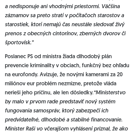
a nedisponuje ani vhodnými priestormi. Väčšina
záznamov sa preto stratí v počítačoch starostov a
starostiek, ktorí nemajú čas neustále sledovať živý
prenos z obecných cintorínov, zberných dvorov či
športovísk.”
Poslanec PS od ministra žiada dlhodobý plán
prevencie kriminality v obciach, funkčný bez ohľadu
na eurofondy. Avizuje, že novými kamerami za 20
miliónov eur problém nezmizne, pretože vláda
nerieši jeho príčinu, ale len dôsledky.
“Ministerstvo
by malo v prvom rade predstaviť nový systém
fungovania samospráv, ktorý zabezpečí ich
predvídateľné, dlhodobé a stabilné financovanie.
Minister Raši vo včerajšom vyhlásení priznal, že ako