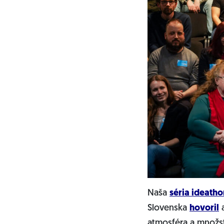
Naša
séria
ideatho
Slovenska
hovoril
a
atmosféra a množst