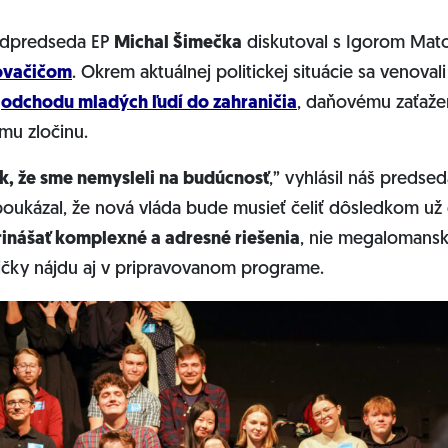
odpredseda EP
Michal Šimečka
diskutoval s Igorom Mato
ovačičom
. Okrem aktuálnej politickej situácie sa venovali 
m
odchodu mladých ľudí do zahraničia
, daňovému zaťaže
mu zločinu.
ak, že sme nemysleli na budúcnosť
,” vyhlásil náš predse
poukázal, že nová vláda bude musieť čeliť dôsledkom už ď
rinášať komplexné a adresné riešenia
, nie megalomans
oličky nájdu aj v pripravovanom programe.