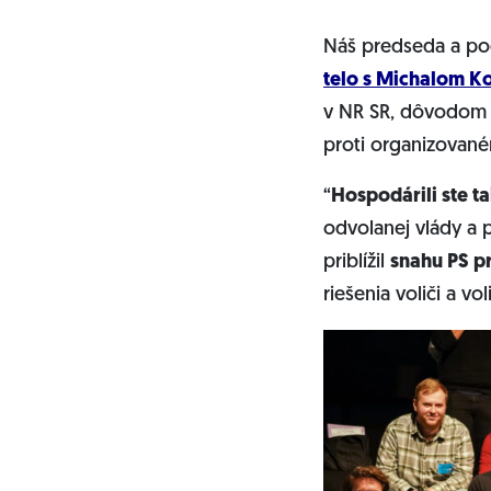
Náš predseda a p
telo s Michalom K
v NR SR, dôvodo
proti organizované
“
Hospodárili ste t
odvolanej vlády a 
priblížil
snahu PS p
riešenia voliči a v