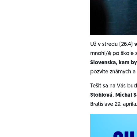
Už v stredu (26.4)
mnohí/é po škole z
Slovenska, kam by 
pozvite známych a 
Tešiť sa na Vás b
Stohlová
,
Michal 
Bratislave 29. apríla