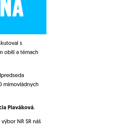
kutoval s
 obilí a témach
predseda
100 mimovládnych
cia Plaváková
.
 výbor NR SR náš