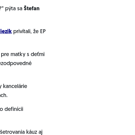
?” pýta sa
Štefan
iezik
privítali, že EP
pre matky s deťmi
nezodpovedné
y kancelárie
ách.
 definícii
yšetrovania káuz aj