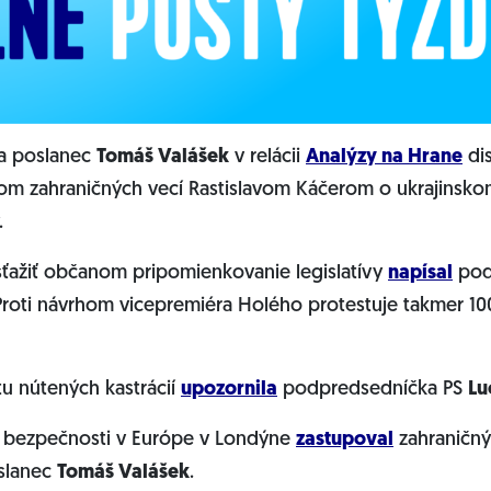
 a poslanec
Tomáš Valášek
v relácii
Analýzy na Hrane
dis
m zahraničných vecí Rastislavom Káčerom o ukrajinskom
.
sťažiť občanom pripomienkovanie legislatívy
napísal
pod
 Proti návrhom vicepremiéra Holého protestuje takmer 
tu nútených kastrácií
upozornila
podpredsedníčka PS
Lu
o bezpečnosti v Európe v Londýne
zastupoval
zahraničný
slanec
Tomáš Valášek
.