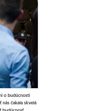
mi o budúcnosti
ť nás čakala skvelá
ať budúcnosť