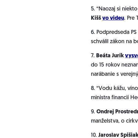
5. “Naozaj si niek
Kišš
vo videu
. Pre
6. Podpredseda PS
schválil zákon na b
7.
Beáta Jurík
vysve
do 15 rokov nezna
narábanie s verejný
8. “Vodu kážu, víno
ministra financií 
9.
Ondrej Prostred
manželstva, o cirkv
10.
Jaroslav Spišia