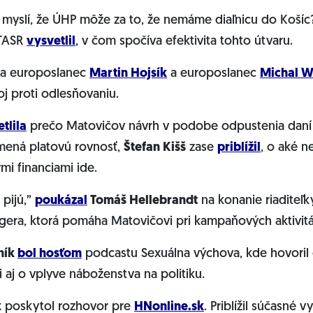
to myslí, že ÚHP môže za to, že nemáme diaľnicu do Košíc
 TASR
vysvetlil
, v čom spočíva efektivita tohto útvaru.
 a europoslanec
Martin Hojsík
a europoslanec
Michal W
oj proti odlesňovaniu.
tlila
prečo Matovičov návrh v podobe odpustenia daní 
mená platovú rovnosť,
Štefan Kišš
zase
priblížil
, o aké 
mi financiami ide.
 pijú,”
poukázal
Tomáš Hellebrandt
na konanie riaditeľk
Hegera, ktorá pomáha Matovičovi pri kampaňových aktivit
ník
bol hosťom
podcastu Sexuálna výchova, kde hovoril o
i aj o vplyve náboženstva na politiku.
k
poskytol rozhovor pre
HNonline.sk
. Priblížil súčasné v