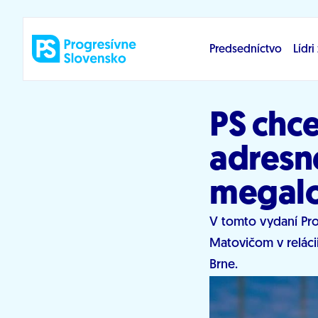
Prejsť na obsah
Predsedníctvo
Lídr
PS chc
adresné
megal
V tomto vydaní Pro
Matovičom v relácii
Brne.