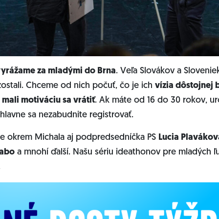
vyrážame za mladými do Brna
. Veľa Slovákov a Slovenie
ostali. Chceme od nich počuť, čo je ich
vízia dôstojnej
mali motiváciu sa vrátiť
. Ak máte od 16 do 30 rokov, uro
hlavne sa nezabudnite registrovať.
ude okrem Michala aj podpredsedníčka PS
Lucia Plavákov
Sabo
a mnohí ďalší. Našu sériu ideathonov pre mladých ľ
.