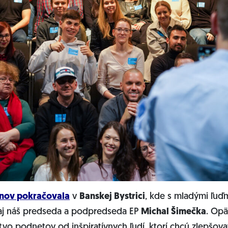
nov pokračovala
v
Banskej Bystrici
, kde s mladými ľuď
j náš predseda a podpredseda EP
Michal Šimečka
. Opä
vo podnetov od inšpiratívnych ľudí, ktorí chcú zlepšov