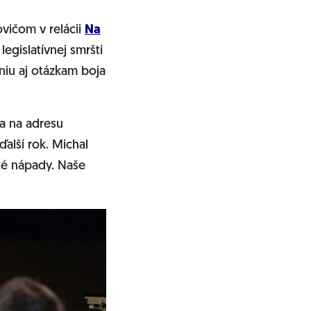
vičom v relácii
Na
legislatívnej smršti
niu aj otázkam boja
da na adresu
alší rok. Michal
ké nápady. Naše