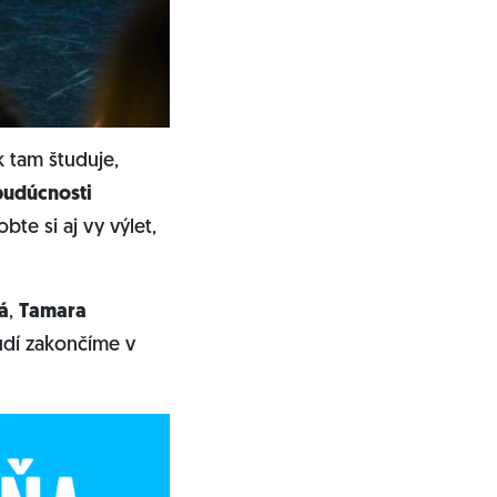
k tam študuje,
 budúcnosti
bte si aj vy výlet,
á
,
Tamara
udí zakončíme v