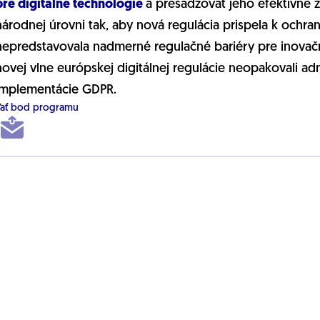
pre digitálne technológie
a presadzovať jeho efektívne 
národnej úrovni tak, aby nová regulácia prispela k ochra
nepredstavovala nadmerné regulačné bariéry pre inovačný
novej vlne európskej digitálnej regulácie neopakovali a
implementácie GDPR.
ľať bod programu