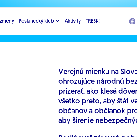
i zmeny
Poslanecký klub
Aktivity
TRESK!
Verejnú mienku na Slov
ohrozujúce národnú bez
prizerať, ako klesá dôv
všetko preto, aby štát v
občanov a občianok pre
aby šírenie nebezpečnýc