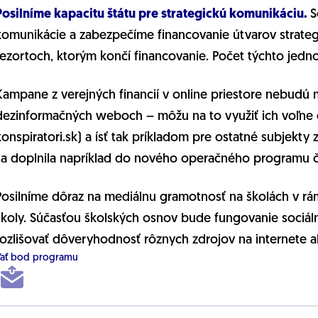
Posilníme kapacitu štátu pre strategickú komunikáciu.
S
komunikácie a zabezpečíme financovanie útvarov strateg
rezortoch, ktorým končí financovanie. Počet týchto jedno
Kampane z verejných financií v online priestore nebudú
dezinformačných weboch – môžu na to využiť ich voľne 
konspiratori.sk) a ísť tak príkladom pre ostatné subjekt
sa doplnila napríklad do nového operačného programu č
Posilníme dôraz na mediálnu gramotnosť na školách v rám
školy. Súčasťou školských osnov bude fungovanie sociáln
rozlišovať dôveryhodnosť rôznych zdrojov na internete a
ľať bod programu