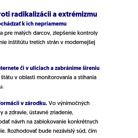
ti radikalizácii a extrémizmu
dochádzať k ich nepriamemu
 pre malých darcov, zlepšenie kontroly
ie inštitútu tretích strán v modernejšej
ernete či v uliciach a zabránime šíreniu
štátu v oblasti monitorovania a stíhania
u.
formácií v zárodku.
Vo výnimočných
a zdravie, ústavné zriadenie,
odať návrh na zablokovanie konkrétnych
e. Rozhodovať bude nezávislý súd, čím