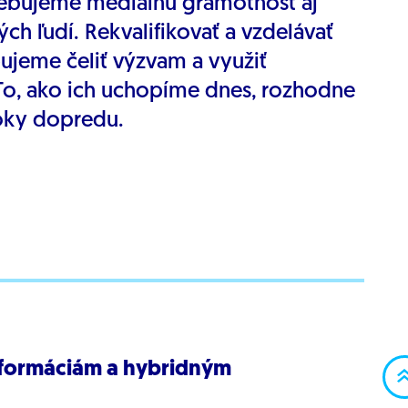
rebujeme mediálnu gramotnosť aj
ých ľudí. Rekvalifikovať a vzdelávať
ujeme čeliť výzvam a využiť
a. To, ako ich uchopíme dnes, rozhodne
roky dopredu.
nformáciám a hybridným