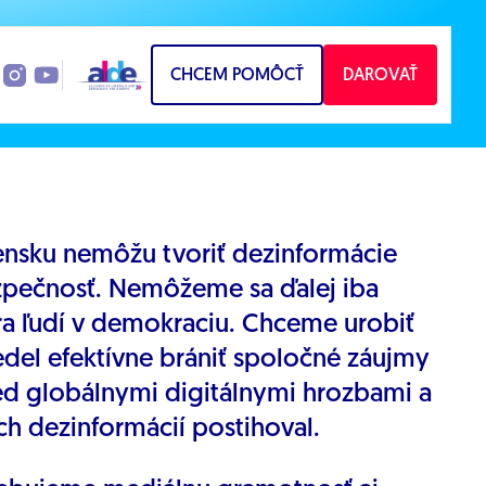
CHCEM POMÔCŤ
DAROVAŤ
ensku nemôžu tvoriť dezinformácie
pečnosť. Nemôžeme sa ďalej iba
era ľudí v demokraciu. Chceme urobiť
edel efektívne brániť spoločné záujmy
d globálnymi digitálnymi hrozbami a
h dezinformácií postihoval.