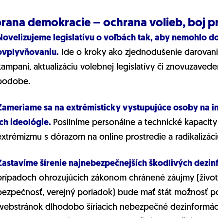
rana demokracie – ochrana volieb, boj pro
Novelizujeme legislatívu o voľbách tak, aby nemohlo 
ovplyvňovaniu.
Ide o kroky ako zjednodušenie darovania
kampaní, aktualizáciu volebnej legislatívy či znovuzaveden
podobe.
Zameriame sa na extrémisticky vystupujúce osoby na int
ich ideológie.
Posilníme personálne a technické kapacity 
extrémizmu s dôrazom na online prostredie a radikalizáci
Zastavíme šírenie najnebezpečnejších škodlivých dezin
prípadoch ohrozujúcich zákonom chránené záujmy (životy 
bezpečnosť, verejný poriadok) bude mať štát možnosť p
webstránok dlhodobo šíriacich nebezpečné dezinformáci