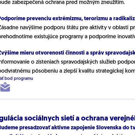
bude zabezpečená ochrana pred možným zneužitím.
Podporíme prevenciu extrémizmu, terorizmu a radikalizác
Zásadne navýšime podporu štátu pre aktivity v oblasti pr
prehodnotíme existujúce programy a podporíme inovatívne
Zvýšime mieru otvorenosti činnosti a správ spravodajsk
informovanie o zisteniach spravodajských služieb podpor
podvratnému pôsobeniu a zlepší kvalitu strategickej kom
ľať bod programu
gulácia sociálnych sietí a ochrana verejn
Budeme presadzovať aktívne zapojenie Slovenska do 