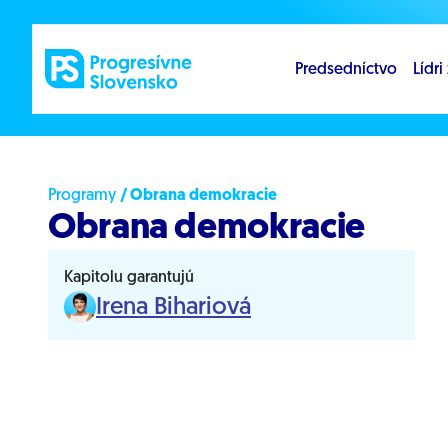
Prejsť na obsah
Predsedníctvo
Lídr
Programy
/ Obrana demokracie
Obrana demokracie
Kapitolu garantujú
Irena Bihariová