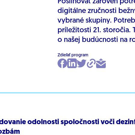
Posilňovať zároveň pot
digitálne zručnosti bežn
vybrané skupiny. Potreb
príležitosti 21. storoči
o našej budúcnosti na 
Zdieľať program
dovanie odolnosti spoločnosti voči dezi
ozbám