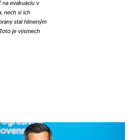
ť na evakuáciu v
, nech si ich
rany stal hlineným
 Toto je výsmech