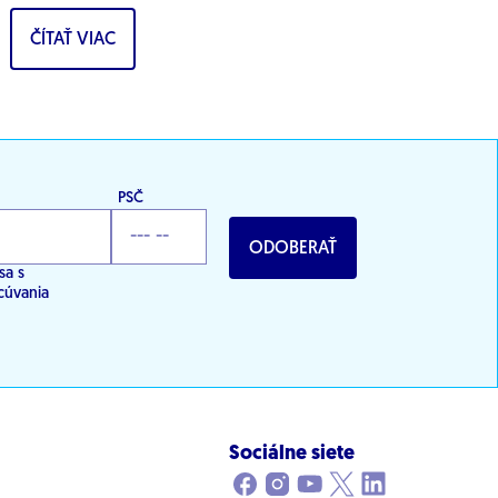
podporu výskumu a vývoja v oblasti digitálnej
ČÍTAŤ VIAC
transformácie...
PSČ
ODOBERAŤ
sa s
cúvania
Sociálne siete