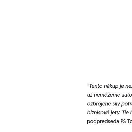
“Tento nákup je ne
už nemôžeme automa
ozbrojené sily pot
biznisové jety. Tie 
podpredseda PS To