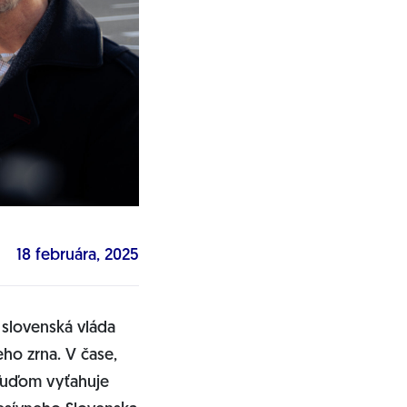
18 februára, 2025
i slovenská vláda
eho zrna. V čase,
 ľuďom vyťahuje