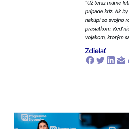
“Už teraz máme letk
prípade kríz. Ak by
nakúpi zo svojho r
prasiatkom. Keď ni
vojakom, ktorým s
Zdielať