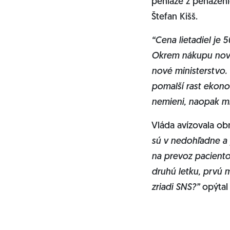
peniaze z peňaženi
Štefan Kišš.
“Cena lietadiel je 
Okrem nákupu nových
nové ministerstvo. 
pomalší rast ekono
nemieni, naopak mí
Vláda avízovala obn
sú v nedohľadne a 
na prevoz pacientov
druhú letku, prvú m
zriadi SNS?”
opýtal 