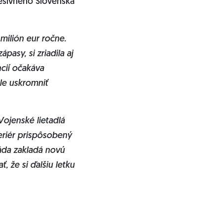
resívneho Slovenska
 milión eur ročne.
asy, si zriadila aj
ncií očakáva
le uskromniť
Vojenské lietadlá
eriér prispôsobený
láda zakladá novú
 že si ďalšiu letku