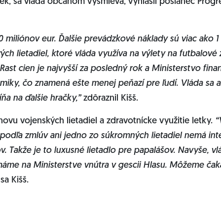
ek, sa vláda občanom vysmieva, vyhlásil poslanec Prog
50 miliónov eur. Ďalšie prevádzkové náklady sú viac ako 1
 lietadiel, ktoré vláda využíva na výlety na futbalové záp
Rast cien je najvyšší za posledný rok a Ministerstvo fina
miky, čo znamená ešte menej peňazí pre ľudí. Vláda sa a
ňa na ďalšie hračky,”
zdôraznil Kišš.
ovu vojenských lietadiel a zdravotnícke využitie letky.
“
podľa zmlúv ani jedno zo súkromných lietadiel nemá int
. Takže je to luxusné lietadlo pre papalášov. Navyše, v
áme na Ministerstve vnútra v gescii Hlasu. Môžeme čakať,
sa Kišš.