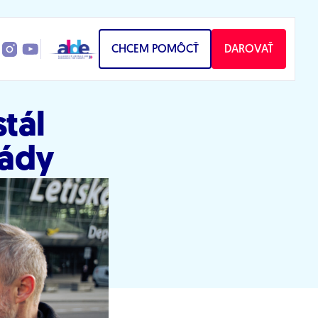
CHCEM POMÔCŤ
DAROVAŤ
stál
lády