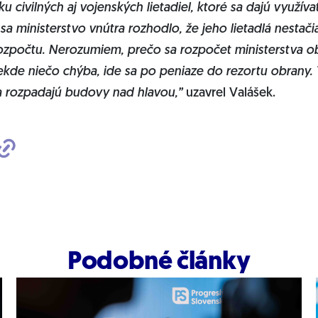
u civilných aj vojenských lietadiel, ktoré sa dajú využíva
 sa ministerstvo vnútra rozhodlo, že jeho lietadlá nestačia
ozpočtu. Nerozumiem, prečo sa rozpočet ministerstva ob
ekde niečo chýba, ide sa po peniaze do rezortu obrany.
a rozpadajú budovy nad hlavou,”
uzavrel Valášek.
Podobné články