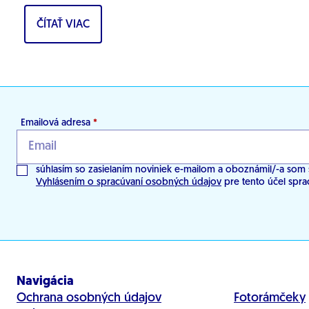
objavujú nové...
ČÍTAŤ VIAC
Emailová adresa
*
súhlasím so zasielaním noviniek e-mailom a oboznámil/-a som 
Vyhlásením o spracúvaní osobných údajov
pre tento účel spra
Navigácia
Ochrana osobných údajov
Fotorámčeky