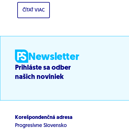
líderka zmeny PS pre životné prostredie
ČÍTAŤ VIAC
Tamara...
Newsletter
Prihláste sa odber
našich noviniek
Korešpondenčná adresa
Progresívne Slovensko