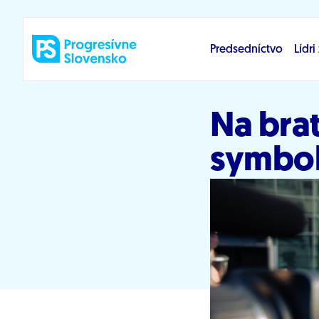
Prejsť na obsah
Predsedníctvo
Lídr
Na brat
symbol