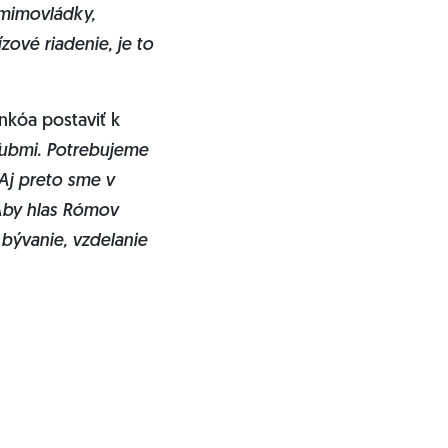
 mimovládky,
zové riadenie, je to
nkóa postaviť k
ľubmi. Potrebujeme
“Aj preto sme v
 Aby hlas Rómov
 bývanie, vzdelanie