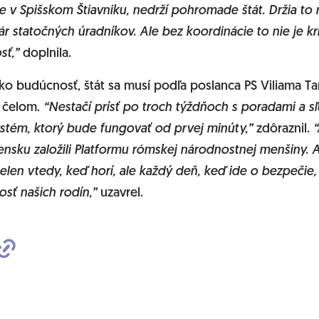
je v Spišskom Štiavniku, nedrží pohromade štát. Držia to
r statočných úradníkov. Ale bez koordinácie to nie je krí
sť,”
doplnila.
o budúcnosť, štát sa musí podľa poslanca PS Viliama Ta
 čelom.
“Nestačí prísť po troch týždňoch s poradami a s
systém, ktorý bude fungovať od prvej minúty,”
zdôraznil.
nsku založili Platformu rómskej národnostnej menšiny.
ielen vtedy, keď horí, ale každý deň, keď ide o bezpečie,
sť našich rodín,”
uzavrel.