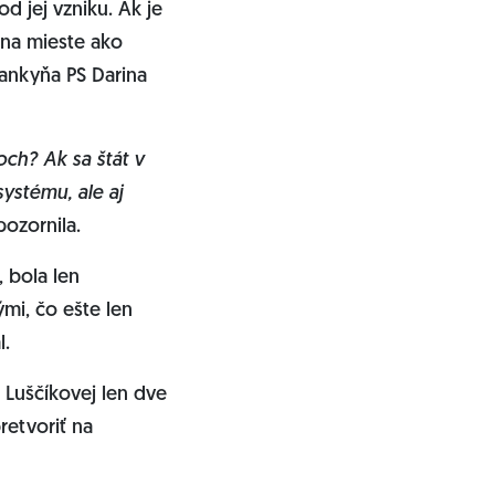
od jej vzniku. Ak je
a na mieste ako
lankyňa PS Darina
och? Ak sa štát v
systému, ale aj
ozornila.
 bola len
mi, čo ešte len
l.
 Luščíkovej len dve
retvoriť na