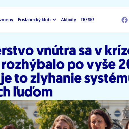
i zmeny
Poslanecký klub
Aktivity
TRESK!
rstvo vnútra sa v krí
i rozhýbalo po vyše 2
je to zlyhanie systém
ch ľuďom