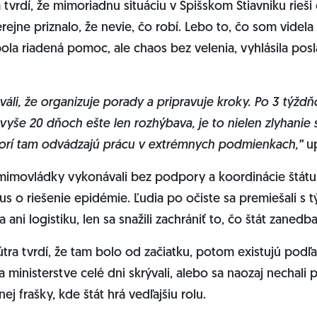
 tvrdí, že mimoriadnu situáciu v Spišskom Štiavniku rieši 
erejne priznalo, že nevie, čo robí. Lebo to, čo som videl
ola riadená pomoc, ale chaos bez velenia, vyhlásila pos
váli, že organizuje porady a pripravuje kroky. Po 3 týždň
o vyše 20 dňoch ešte len rozhýbava, je to nielen zlyhanie 
orí tam odvádzajú prácu v extrémnych podmienkach,”
up
 mimovládky vykonávali bez podpory a koordinácie štátu,
 o riešenie epidémie. Ľudia po očiste sa premiešali s tý
a ani logistiku, len sa snažili zachrániť to, čo štát zanedba
tra tvrdí, že tam bolo od začiatku, potom existujú podľa
 ministerstve celé dni skrývali, alebo sa naozaj nechali p
ej frašky, kde štát hrá vedľajšiu rolu.