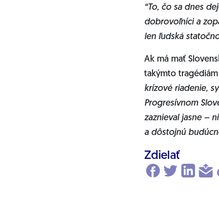
“To, čo sa dnes de
dobrovoľníci a zopá
len ľudská statočno
Ak má mať Slovensk
takýmto tragédiám
krízové riadenie, 
Progresívnom Slove
zaznieval jasne – n
a dôstojnú budúcno
Zdielať