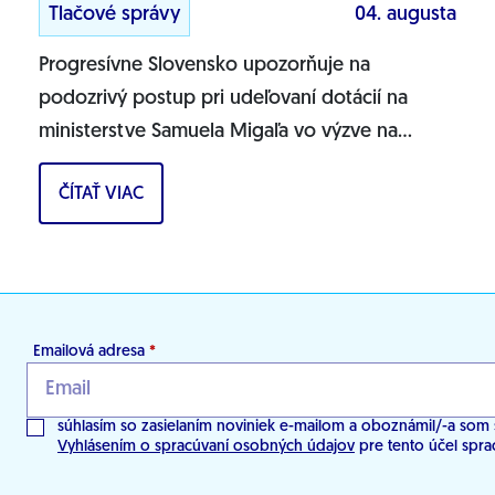
Tlačové správy
04. augusta
Progresívne Slovensko upozorňuje na
podozrivý postup pri udeľovaní dotácií na
ministerstve Samuela Migaľa vo výzve na
podporu výskumu a vývoja v oblasti digitálnej
ČÍTAŤ VIAC
transformácie...
Emailová adresa
*
súhlasím so zasielaním noviniek e-mailom a oboznámil/-a som 
Vyhlásením o spracúvaní osobných údajov
pre tento účel spra