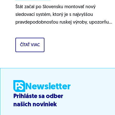
Štát začal po Slovensku montovať nový
sledovací systém, ktorý je s najvyššou
pravdepodobnosťou ruskej výroby, upozorňuje
Progresívne Slovensko. Na našich cestách sa
objavujú nové...
ČÍTAŤ VIAC
Newsletter
Prihláste sa odber
našich noviniek