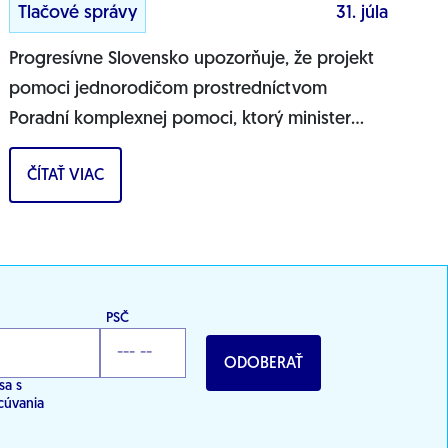
Tlačové správy
31. júla
Progresívne Slovensko upozorňuje, že projekt
pomoci jednorodičom prostredníctvom
Poradní komplexnej pomoci, ktorý minister
práce Erik Tomáš predstavil ako zásadnú
ČÍTAŤ VIAC
pomoc pre osamelých...
PSČ
ODOBERAŤ
sa s
cúvania