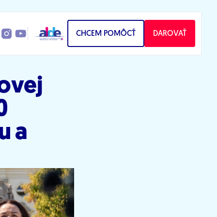
CHCEM POMÔCŤ
DAROVAŤ
zovej
0
u a