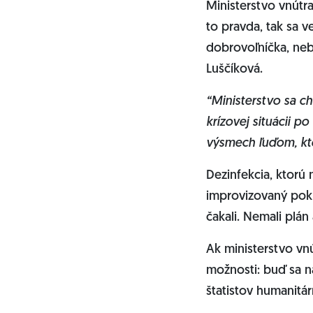
Ministerstvo vnútra
to pravda, tak sa v
dobrovoľníčka, neb
Luščíková.
“Ministerstvo sa ch
krízovej situácii p
výsmech ľuďom, kt
Dezinfekcia, ktorú
improvizovaný pokus
čakali. Nemali plán 
Ak ministerstvo vnú
možnosti: buď sa na
štatistov humanitárn