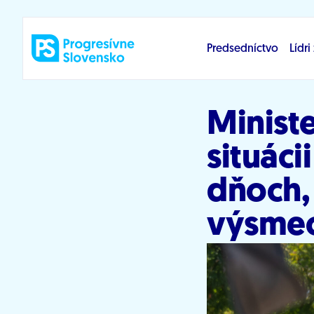
Prejsť na obsah
Predsedníctvo
Lídr
Ministe
situáci
dňoch, 
výsme