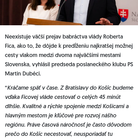
Neexistuje väčší prejav babráctva vlády Roberta
Fica, ako to, že dôjde k predĺženiu najkratšej možnej
cesty vlakom medzi dvoma najväčšími mestami
Slovenska, vyhlásil predseda poslaneckého klubu PS
Martin Dubéci.
“
Kráčame späť v čase. Z Bratislavy do Košíc budeme
vďaka Ficovej vláde cestovať o celých 45 minút
dlhšie. Kvalitné a rýchle spojenie medzi Košicami a
hlavným mestom je kľúčové pre rozvoj nášho
regiónu. Práve časová náročnosť je často dôvodom
prečo do Košíc necestovať, neusporiadať tu