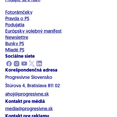
Pridajte sa k nám
Fotorámčeky
Pravda o PS
Podujatia
Európsky volebný manifest
Newslettre
Bunky PS
Mladé PS
Sociálne siete
Korešpondenčná adresa
Progresívne Slovensko
Štúrova 4, Bratislava 811 02
ahoj@progresivne.sk
Kontakt pre médiá
media@progresivne.sk
Kontakt pre reklamu