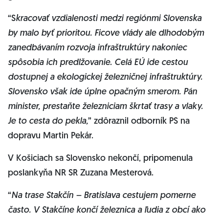
“S
kracovať vzdialenosti medzi regiónmi Slovenska
by malo byť prioritou. Ficove vlády ale dlhodobým
zanedbávaním rozvoja infraštruktúry nakoniec
spôsobia ich predlžovanie
.
Celá EÚ ide cestou
dostupnej a ekologickej železničnej infraštruktúry.
Slovensko však ide úplne opačným smerom. Pán
minister, prestaňte železniciam škrtať trasy a vlaky.
Je to cesta do pekla,
” zdôraznil odborník PS na
dopravu Martin Pekár.
V Košiciach sa Slovensko nekončí, pripomenula
poslankyňa NR SR Zuzana Mesterová.
“
Na trase Stakčín – Bratislava cestujem pomerne
často. V Stakčíne končí železnica a ľudia z obcí ako