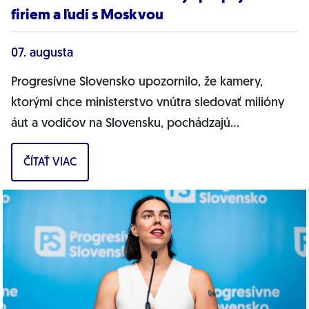
firiem a ľudí s Moskvou
07. augusta
Progresívne Slovensko upozornilo, že kamery,
ktorými chce ministerstvo vnútra sledovať milióny
áut a vodičov na Slovensku, pochádzajú
pravdepodobne z Ruska. Dnes hnutie prinieslo
ČÍTAŤ VIAC
dôkazy,...