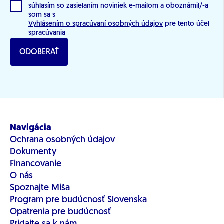
súhlasím so zasielaním noviniek e-mailom a oboznámil/-a
som sa s
Vyhlásením o spracúvaní osobných údajov
pre tento účel
spracúvania
ODOBERAŤ
Navigácia
Ochrana osobných údajov
Dokumenty
Financovanie
O nás
Spoznajte Miša
Program pre budúcnosť Slovenska
Opatrenia pre budúcnosť