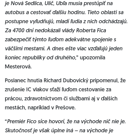
je Nová Sedlica, Ulič, Ubľa musia prestúpiť na
autobus a cestovať ďalšiu hodinu. Tieto oblasti sa
postupne vyľudňujú, mladí ľudia z nich odchádzajú.
Za 4700 dní nedokázali vlády Roberta Fica
zabezpečiť týmto ľuďom adekvátne spojenie s
väčšími mestami. A dnes ešte viac vzďaľujú jeden
koniec republiky od druhého
,” upozornila
Mesterová.
Poslanec hnutia Richard Dubovický pripomenul, že
zrušenie IC vlakov sťaží ľuďom cestovanie za
prácou, zdravotníctvom či službami aj v ďalších
mestách, napríklad v Prešove.
“
Premiér Fico síce hovorí, že na východe nič nie je.
Skutočnosť je však úplne iná – na východe je