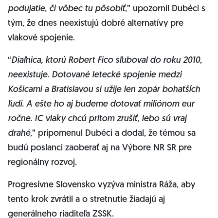
podujatie, či vôbec tu pôsobiť
,” upozornil Dubéci s
tým, že dnes neexistujú dobré alternatívy pre
vlakové spojenie.
“
Diaľnica, ktorú Robert Fico sľuboval do roku 2010,
neexistuje. Dotované letecké spojenie medzi
Košicami a Bratislavou si užije len zopár bohatších
ľudí. A ešte ho aj budeme dotovať miliónom eur
ročne. IC vlaky chcú pritom zrušiť, lebo sú vraj
drahé,
” pripomenul Dubéci a dodal, že témou sa
budú poslanci zaoberať aj na Výbore NR SR pre
regionálny rozvoj.
Progresívne Slovensko vyzýva ministra Ráža, aby
tento krok zvrátil a o stretnutie žiadajú aj
generálneho riaditeľa ZSSK.