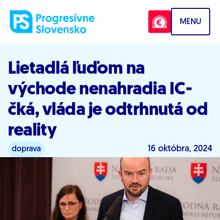
Prejsť na obsah
MENU
Lietadlá ľuďom na
východe nenahradia IC-
čká, vláda je odtrhnutá od
reality
16 októbra, 2024
doprava