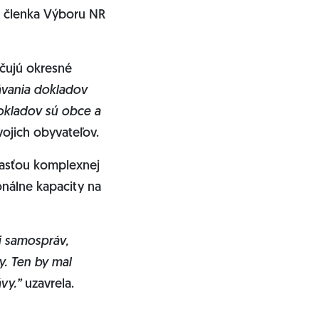
la členka Výboru NR
ečujú okresné
ávania dokladov
okladov sú obce a
vojich obyvateľov.
časťou komplexnej
onálne kapacity na
ti samospráv,
. Ten by mal
ávy.”
uzavrela.