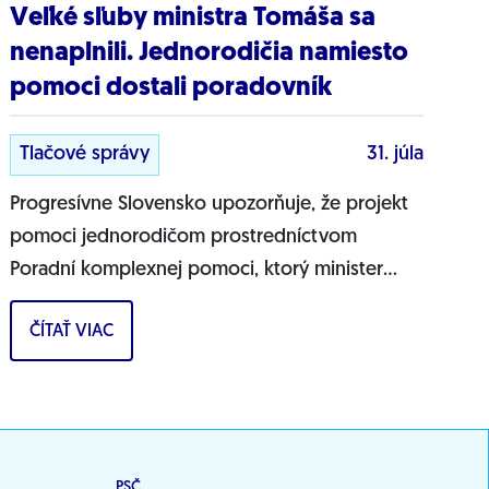
Veľké sľuby ministra Tomáša sa
nenaplnili. Jednorodičia namiesto
pomoci dostali poradovník
Tlačové správy
31. júla
Progresívne Slovensko upozorňuje, že projekt
pomoci jednorodičom prostredníctvom
Poradní komplexnej pomoci, ktorý minister
práce Erik Tomáš predstavil ako zásadnú
ČÍTAŤ VIAC
pomoc pre osamelých...
PSČ