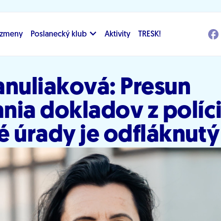
i zmeny
Poslanecký klub
Aktivity
TRESK!
anuliaková: Presun
nia dokladov z políci
é úrady je odfláknutý