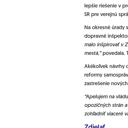
lepšie riešenie v 
SR pre verejnú sprá
Na okresné úrady s
dopravné inšpekto
malo inšpirovať v 
mestá,”
povedala. 
Akékoľvek návrhy 
reformy samospráv 
zastrešenie nových
“Apelujem na vládu,
opozičných strán a
zohľadniť viaceré v
Zdielať