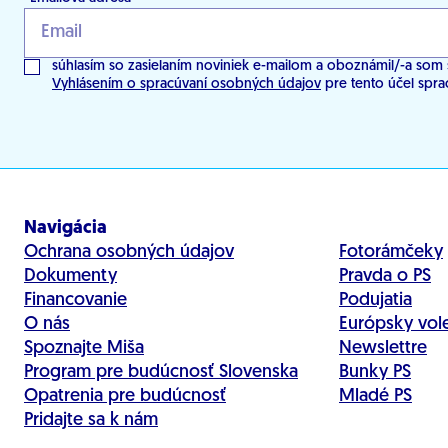
súhlasím so zasielaním noviniek e-mailom a oboznámil/-a som 
Vyhlásením o spracúvaní osobných údajov
pre tento účel spra
Navigácia
Ochrana osobných údajov
Fotorámčeky
Dokumenty
Pravda o PS
Financovanie
Podujatia
O nás
Európsky vol
Spoznajte Miša
Newslettre
Program pre budúcnosť Slovenska
Bunky PS
Opatrenia pre budúcnosť
Mladé PS
Pridajte sa k nám