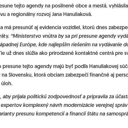
presune tejto agendy na posilnené obce a mestá, vyhlási
vu a regionálny rozvoj Jana Hanuliaková.
a má presunúť aj evidencia vozidiel, ktorú dnes zabezp
ráty.
“Ministerstvo vnútra by sa pri presune agendy vyd
Západnej Európe, kde najlepším riešením na vydávanie d
Tie už dnes slúžia ako prirodzené kontaktné centrá pre s
o presune tejto agendy majú byť podľa Hanuliakovej sú
na Slovensku, ktorá obciam zabezpečí finančné aj pers
 úloh.
 aby prijala politickú zodpovednosť a pripravila za účas
 expertov komplexný návrh modernizácie verejnej správy
arianty presunu kompetencií a financií štátu na samospr