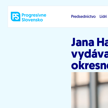
Prejsť na obsah
Predsedníctvo
Lídr
Jana H
vydáva
okresn