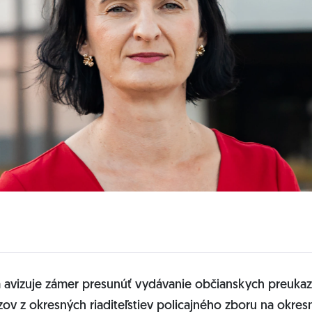
a avizuje zámer presunúť vydávanie občianskych preukaz
ov z okresných riaditeľstiev policajného zboru na okres