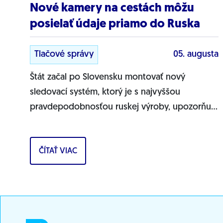
Nové kamery na cestách môžu
posielať údaje priamo do Ruska
Tlačové správy
05. augusta
Štát začal po Slovensku montovať nový
sledovací systém, ktorý je s najvyššou
pravdepodobnosťou ruskej výroby, upozorňuje
Progresívne Slovensko. Na našich cestách sa
objavujú nové...
ČÍTAŤ VIAC