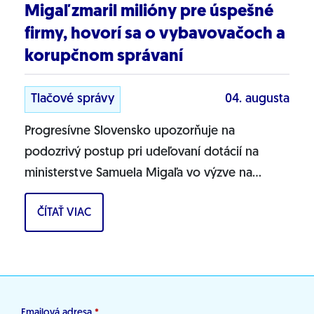
Migaľ zmaril milióny pre úspešné
firmy, hovorí sa o vybavovačoch a
korupčnom správaní
Tlačové správy
04. augusta
Progresívne Slovensko upozorňuje na
podozrivý postup pri udeľovaní dotácií na
ministerstve Samuela Migaľa vo výzve na
podporu výskumu a vývoja v oblasti digitálnej
ČÍTAŤ VIAC
transformácie...
Emailová adresa
*