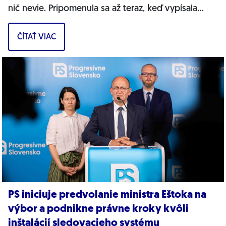
nič nevie. Pripomenula sa až teraz, keď vypísala
bizarnú výzvu na nákup...
ČÍTAŤ VIAC
PS iniciuje predvolanie ministra Eštoka na
výbor a podnikne právne kroky kvôli
inštalácií sledovacieho systému