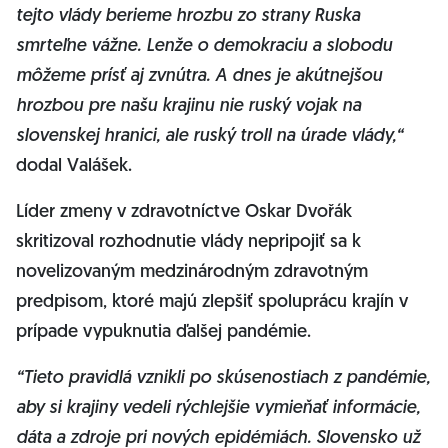
tejto vlády berieme hrozbu zo strany Ruska
smrteľne vážne. Lenže o demokraciu a slobodu
môžeme prísť aj zvnútra. A dnes je akútnejšou
hrozbou pre našu krajinu nie ruský vojak na
slovenskej hranici, ale ruský troll na úrade vlády,“
dodal Valášek.
Líder zmeny v zdravotníctve Oskar Dvořák
skritizoval rozhodnutie vlády nepripojiť sa k
novelizovaným medzinárodným zdravotným
predpisom, ktoré majú zlepšiť spoluprácu krajín v
prípade vypuknutia ďalšej pandémie.
“Tieto pravidlá vznikli po skúsenostiach z pandémie,
aby si krajiny vedeli rýchlejšie vymieňať informácie,
dáta a zdroje pri nových epidémiách. Slovensko už