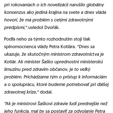
pri rokovaniach o ich novelizácii narušilo globálny
konsenzus ako jediná krajina na svete a dnes vláda
hovorí, že má problém s celými zdravotnými
predpismi,“
uviedol Dvořák.
Podľa neho za týmto rozhodnutím stojí tlak
splnomocnenca vlády Petra Kotlára.
“Dnes sa
ukazuje, že skutočným ministrom zdravotníctva je
Kotlár. Ak minister Šaško uprednostní ministerskú
limuzínu pred zdravím občanov, je to veľký
problém. Prichádzame tým o prístup k informáciám
a o spoluprácu, ktoré budeme potrebovať pri ďalšej
zdravotnej kríze,“
dodal
.
“Ak je ministrovi Šaškovi zdravie ľudí prednejšie než
jeho funkcia, mal by sa postaviť za odvolanie Petra