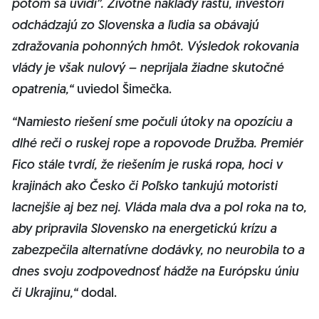
potom sa uvidí”. Životné náklady rastú, investori
odchádzajú zo Slovenska a ľudia sa obávajú
zdražovania pohonných hmôt. Výsledok rokovania
vlády je však nulový – neprijala žiadne skutočné
opatrenia,“
uviedol Šimečka.
“Namiesto riešení sme počuli útoky na opozíciu a
dlhé reči o ruskej rope a ropovode Družba. Premiér
Fico stále tvrdí, že riešením je ruská ropa, hoci v
krajinách ako Česko či Poľsko tankujú motoristi
lacnejšie aj bez nej. Vláda mala dva a pol roka na to,
aby pripravila Slovensko na energetickú krízu a
zabezpečila alternatívne dodávky, no neurobila to a
dnes svoju zodpovednosť hádže na Európsku úniu
či Ukrajinu,“
dodal.