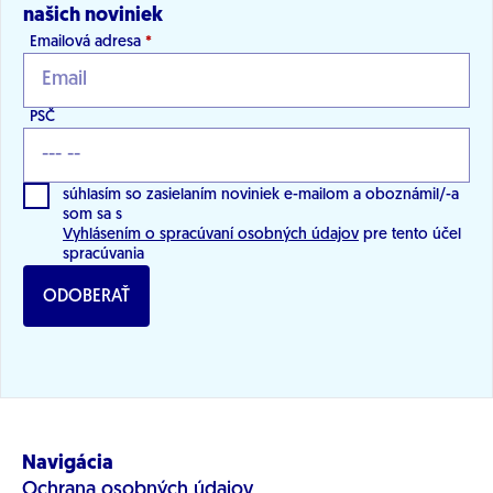
našich noviniek
Emailová adresa
*
PSČ
súhlasím so zasielaním noviniek e-mailom a oboznámil/-a
som sa s
Vyhlásením o spracúvaní osobných údajov
pre tento účel
spracúvania
ODOBERAŤ
Navigácia
Ochrana osobných údajov