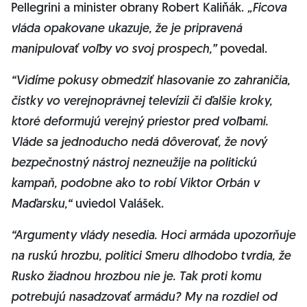
Pellegrini a minister obrany Robert Kaliňák.
„Ficova
vláda opakovane ukazuje, že je pripravená
manipulovať voľby vo svoj prospech,”
povedal.
“Vidíme pokusy obmedziť hlasovanie zo zahraničia,
čistky vo verejnoprávnej televízii či ďalšie kroky,
ktoré deformujú verejný priestor pred voľbami.
Vláde sa jednoducho nedá dôverovať, že nový
bezpečnostný nástroj nezneužije na politickú
kampaň, podobne ako to robí Viktor Orbán v
Maďarsku,“
uviedol Valášek.
“Argumenty vlády nesedia. Hoci armáda upozorňuje
na ruskú hrozbu, politici Smeru dlhodobo tvrdia, že
Rusko žiadnou hrozbou nie je. Tak proti komu
potrebujú nasadzovať armádu? My na rozdiel od