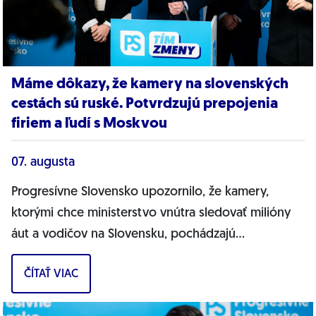
Máme dôkazy, že kamery na slovenských
cestách sú ruské. Potvrdzujú prepojenia
firiem a ľudí s Moskvou
07. augusta
Progresívne Slovensko upozornilo, že kamery,
ktorými chce ministerstvo vnútra sledovať milióny
áut a vodičov na Slovensku, pochádzajú
pravdepodobne z Ruska. Dnes hnutie prinieslo
ČÍTAŤ VIAC
dôkazy,...