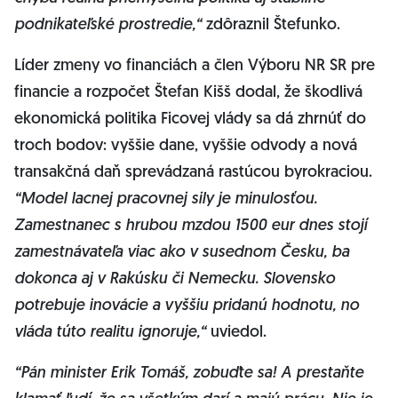
podnikateľské prostredie,“
zdôraznil Štefunko.
Líder zmeny vo financiách a člen Výboru NR SR pre
financie a rozpočet Štefan Kišš dodal, že škodlivá
ekonomická politika Ficovej vlády sa dá zhrnúť do
troch bodov: vyššie dane, vyššie odvody a nová
transakčná daň sprevádzaná rastúcou byrokraciou.
“Model lacnej pracovnej sily je minulosťou.
Zamestnanec s hrubou mzdou 1500 eur dnes stojí
zamestnávateľa viac ako v susednom Česku, ba
dokonca aj v Rakúsku či Nemecku. Slovensko
potrebuje inovácie a vyššiu pridanú hodnotu, no
vláda túto realitu ignoruje,“
uviedol.
“Pán minister Erik Tomáš, zobuďte sa! A prestaňte