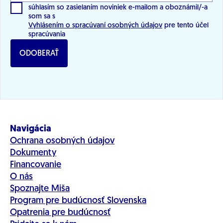
súhlasím so zasielaním noviniek e-mailom a oboznámil/-a
som sa s
Vyhlásením o spracúvaní osobných údajov
pre tento účel
spracúvania
ODOBERAŤ
Navigácia
Ochrana osobných údajov
Dokumenty
Financovanie
O nás
Spoznajte Miša
Program pre budúcnosť Slovenska
Opatrenia pre budúcnosť