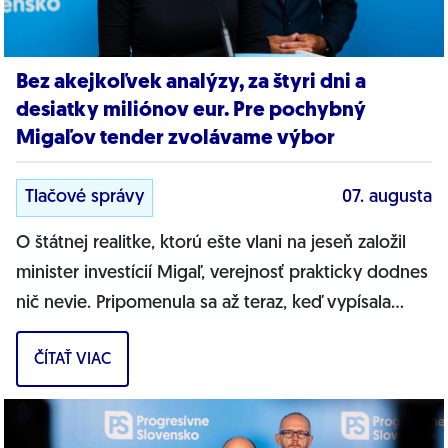
Bez akejkoľvek analýzy, za štyri dni a
desiatky miliónov eur. Pre pochybný
Migaľov tender zvolávame výbor
Tlačové správy
07. augusta
O štátnej realitke, ktorú ešte vlani na jeseň založil
minister investícií Migaľ, verejnosť prakticky dodnes
nič nevie. Pripomenula sa až teraz, keď vypísala
bizarnú výzvu na nákup...
ČÍTAŤ VIAC