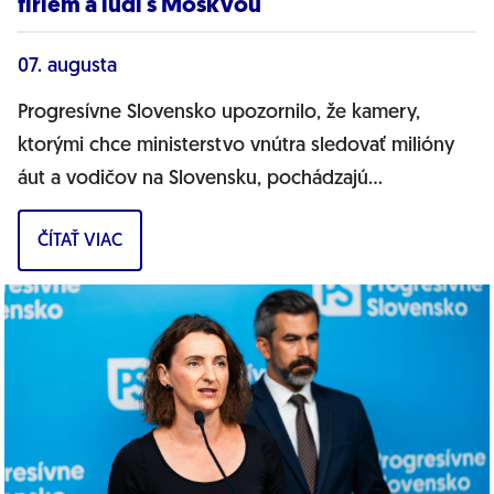
firiem a ľudí s Moskvou
07. augusta
Progresívne Slovensko upozornilo, že kamery,
ktorými chce ministerstvo vnútra sledovať milióny
áut a vodičov na Slovensku, pochádzajú
pravdepodobne z Ruska. Dnes hnutie prinieslo
ČÍTAŤ VIAC
dôkazy,...