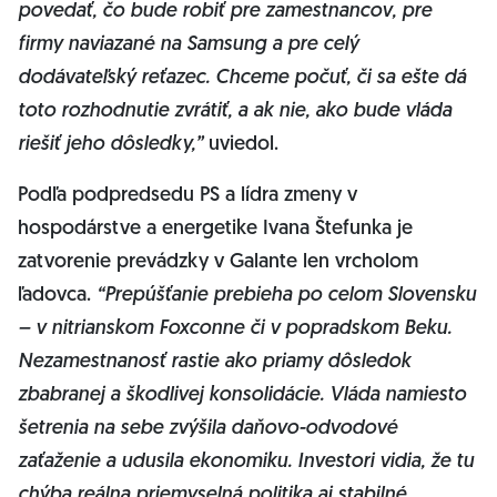
povedať, čo bude robiť pre zamestnancov, pre
firmy naviazané na Samsung a pre celý
dodávateľský reťazec. Chceme počuť, či sa ešte dá
toto rozhodnutie zvrátiť, a ak nie, ako bude vláda
riešiť jeho dôsledky,”
uviedol.
Podľa podpredsedu PS a lídra zmeny v
hospodárstve a energetike Ivana Štefunka je
zatvorenie prevádzky v Galante len vrcholom
ľadovca.
“Prepúšťanie prebieha po celom Slovensku
– v nitrianskom Foxconne či v popradskom Beku.
Nezamestnanosť rastie ako priamy dôsledok
zbabranej a škodlivej konsolidácie. Vláda namiesto
šetrenia na sebe zvýšila daňovo-odvodové
zaťaženie a udusila ekonomiku. Investori vidia, že tu
chýba reálna priemyselná politika aj stabilné