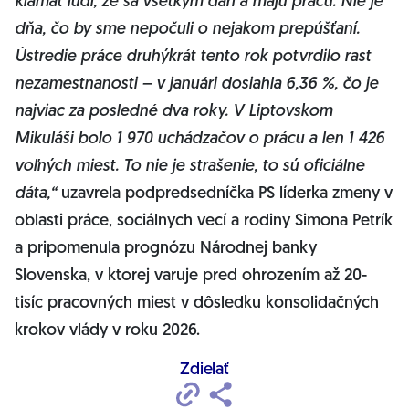
klamať ľudí, že sa všetkým darí a majú prácu. Nie je
dňa, čo by sme nepočuli o nejakom prepúšťaní.
Ústredie práce druhýkrát tento rok potvrdilo rast
nezamestnanosti – v januári dosiahla 6,36 %, čo je
najviac za posledné dva roky. V Liptovskom
Mikuláši bolo 1 970 uchádzačov o prácu a len 1 426
voľných miest. To nie je strašenie, to sú oficiálne
dáta,“
uzavrela podpredsedníčka PS líderka zmeny v
oblasti práce, sociálnych vecí a rodiny Simona Petrík
a pripomenula prognózu Národnej banky
Slovenska, v ktorej varuje pred ohrozením až 20-
tisíc pracovných miest v dôsledku konsolidačných
krokov vlády v roku 2026.
Zdielať