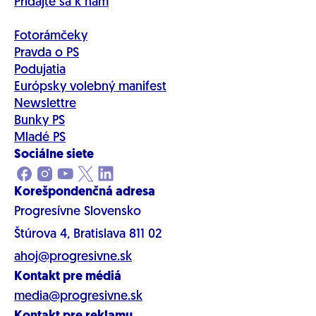
Pridajte sa k nám
Fotorámčeky
Pravda o PS
Podujatia
Európsky volebný manifest
Newslettre
Bunky PS
Mladé PS
Sociálne siete
Korešpondenčná adresa
Progresívne Slovensko
Štúrova 4, Bratislava 811 02
ahoj@progresivne.sk
Kontakt pre médiá
media@progresivne.sk