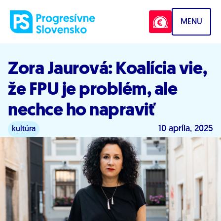
Prejsť na obsah
MENU
Zora Jaurová: Koalícia vie,
že FPU je problém, ale
nechce ho napraviť
10 apríla, 2025
kultúra