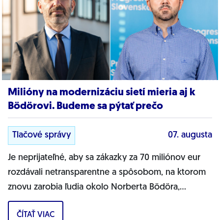
Milióny na modernizáciu sietí mieria aj k
Bödörovi. Budeme sa pýtať prečo
Tlačové správy
07. augusta
Je neprijateľné, aby sa zákazky za 70 miliónov eur
rozdávali netransparentne a spôsobom, na ktorom
znovu zarobia ľudia okolo Norberta Bödöra,
povedal podpredseda Progresívneho Slovenska a...
ČÍTAŤ VIAC