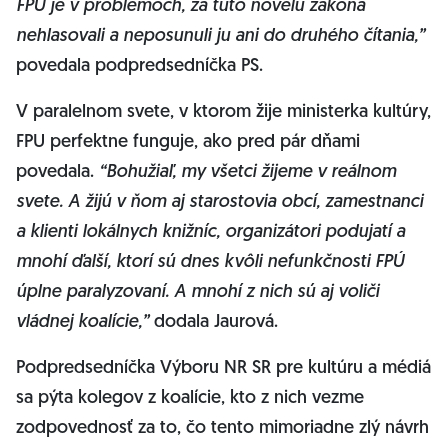
FPU je v problémoch, za túto novelu zákona
nehlasovali a neposunuli ju ani do druhého čítania,”
povedala podpredsedníčka PS.
V paralelnom svete, v ktorom žije ministerka kultúry,
FPU perfektne funguje, ako pred pár dňami
povedala.
“Bohužiaľ, my všetci žijeme v reálnom
svete. A žijú v ňom aj starostovia obcí, zamestnanci
a klienti lokálnych knižníc, organizátori podujatí a
mnohí ďalší, ktorí sú dnes kvôli nefunkčnosti FPÚ
úplne paralyzovaní. A mnohí z nich sú aj voliči
vládnej koalície,”
dodala Jaurová.
Podpredsedníčka Výboru NR SR pre kultúru a médiá
sa pýta kolegov z koalície, kto z nich vezme
zodpovednosť za to, čo tento mimoriadne zlý návrh