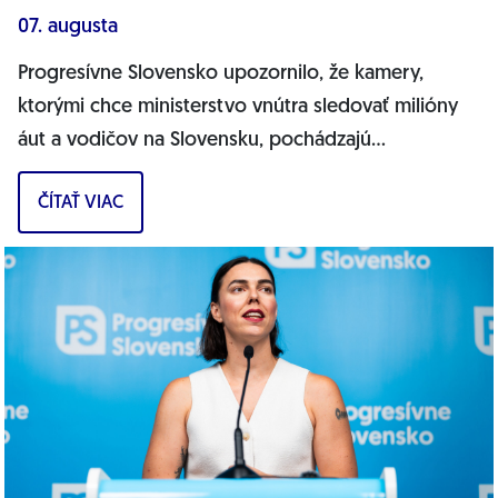
07. augusta
Progresívne Slovensko upozornilo, že kamery,
ktorými chce ministerstvo vnútra sledovať milióny
áut a vodičov na Slovensku, pochádzajú
pravdepodobne z Ruska. Dnes hnutie prinieslo
ČÍTAŤ VIAC
dôkazy,...