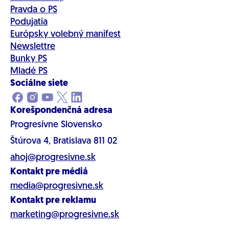
Pravda o PS
Podujatia
Európsky volebný manifest
Newslettre
Bunky PS
Mladé PS
Sociálne siete
Korešpondenčná adresa
Progresívne Slovensko
Štúrova 4, Bratislava 811 02
ahoj@progresivne.sk
Kontakt pre médiá
media@progresivne.sk
Kontakt pre reklamu
marketing@progresivne.sk