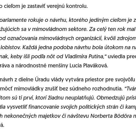
 cieľom je zastaviť verejnú kontrolu.
 parlamente rokuje o návrhu, ktorého jediným cieľom je z
ažujúcich sa v mimovládnom sektore. Za celý ten rok mal
d označovania mimovládnych organizácií, kvôli zdrojom 
lobistov. Každá jedna podoba návrhu bola útokom na na 
ak, keby išli podľa nôt od Vladimíra Putina,“
uviedla pre
ráva a národnostné menšiny Lucia Plaváková.
 návrh z dielne Úradu vlády vytvára priestor pre svojvôľu
e môcť mimovládky zrušiť bez súdneho rozhodnutia.
“Tvár
itom sú tí prví, ktorí žiadnu neuplatňujú. Obmedzujú prís
a vysvetliť financovanie svojich politických strán či kam
ch nekonečných majetkov či návštevu Norberta Bödöra n
á.