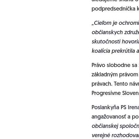
podpredsedníčka k
„Cieľom je ochromiť
občianskych združen
skutočnosti hovori
koalícia prekrútila
Právo slobodne sa 
základným právom 
právach. Tento návr
Progresívne Sloven
Poslankyňa PS Irena
angažovanosť a pop
občianskej spoločn
verejné rozhodovan