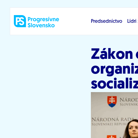
Prejsť na obsah
Predsedníctvo
Lídr
Zákon 
organiz
social