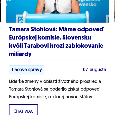
Tamara Stohlová: Máme odpoveď
Európskej komisie. Slovensku
kvôli Tarabovi hrozí zablokovanie
miliardy
Tlačové správy
07. augusta
Líderke zmeny v oblasti životného prostredia
Tamara Stohlová sa podarilo získať odpoveď
Európskej komisie, o ktorej hovorí štátny
tajomník MŽP Filip Kuffa. Môžem
ČÍTAŤ VIAC
jednoznačne...