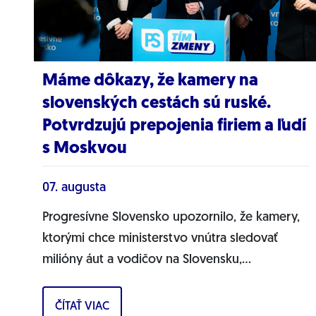
Máme dôkazy, že kamery na
slovenských cestách sú ruské.
Potvrdzujú prepojenia firiem a ľudí
s Moskvou
07. augusta
Progresívne Slovensko upozornilo, že kamery,
ktorými chce ministerstvo vnútra sledovať
milióny áut a vodičov na Slovensku,
pochádzajú pravdepodobne z Ruska. Dnes
hnutie prinieslo dôkazy,...
ČÍTAŤ VIAC