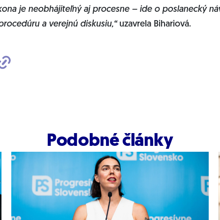
ona je neobhájiteľný aj procesne – ide o poslanecký ná
 procedúru a verejnú diskusiu,“
uzavrela Bihariová.
Podobné články