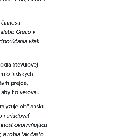
 činnosti
y alebo Greco v
odporúčania však
podľa Števulovej
om o ľudských
ávrh prejde,
 aby ho vetoval.
aralyzuje občiansku
o nariaďovať
innosť ovplyvňujúcu
 a robia tak často