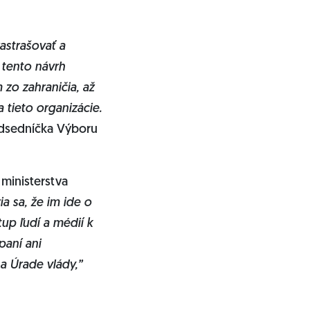
astrašovať a
 tento návrh
zo zahraničia, až
tieto organizácie.
dsedníčka Výboru
 ministerstva
ia sa, že im ide o
tup ľudí a médií k
paní ani
a Úrade vlády,”