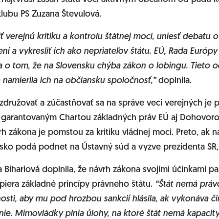
lubu PS Zuzana Števulová.
 verejnú kritiku a kontrolu štátnej moci, uniesť debatu o
í a vykresliť ich ako nepriateľov štátu. EÚ, Rada Európ
a o tom, že na Slovensku chýba zákon o lobingu. Tieto 
 a namierila ich na občiansku spoločnosť,”
doplnila.
združovať a zúčastňovať sa na správe vecí verejných je 
garantovaným Chartou základných práv EÚ aj Dohovor
h zákona je pomstou za kritiku vládnej moci. Preto, ak n
sko podá podnet na Ústavný súd a vyzve prezidenta SR,
 Bihariová doplnila, že návrh zákona svojimi účinkami p
iera základné princípy právneho štátu.
“Štát nemá práv
osti, aby mu pod hrozbou sankcií hlásila, ak vykonáva č
ie. Mimovládky plnia úlohy, na ktoré štát nemá kapacity,