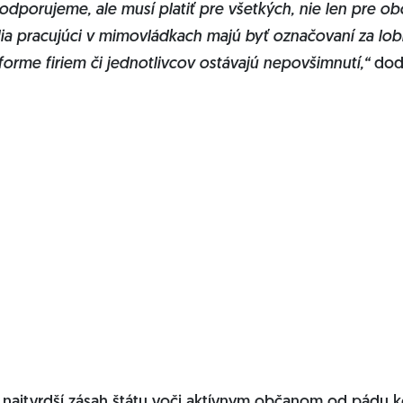
odporujeme, ale musí platiť pre všetkých, nie len pre ob
ia pracujúci v mimovládkach majú byť označovaní za lobis
 forme firiem či jednotlivcov ostávajú nepovšimnutí,“
doda
najtvrdší zásah štátu voči aktívnym občanom od pádu 