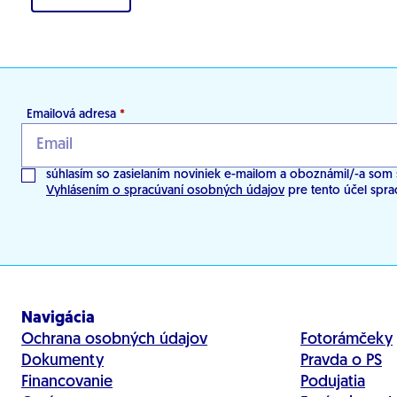
Emailová adresa
*
súhlasím so zasielaním noviniek e-mailom a oboznámil/-a som 
Vyhlásením o spracúvaní osobných údajov
pre tento účel spra
Navigácia
Ochrana osobných údajov
Fotorámčeky
Dokumenty
Pravda o PS
Financovanie
Podujatia