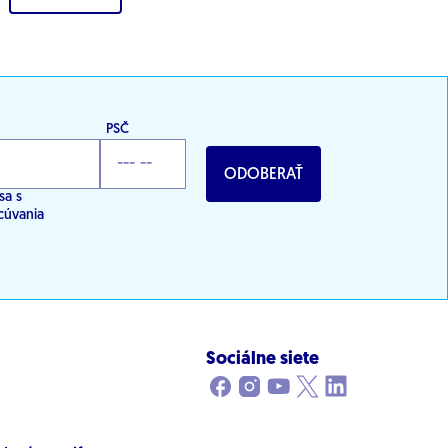
PSČ
ODOBERAŤ
sa s
cúvania
Sociálne siete