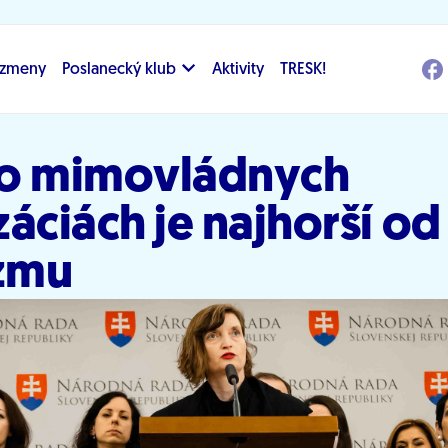
i zmeny
Poslanecký klub
Aktivity
TRESK!
o mimovládnych
áciách je najhorší od 
izmu