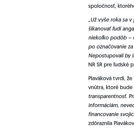
spoločnosť, ktorého
„Už vyše roka sa v
šikanovať ľudí ang
niekoľko podôb – o
po označovanie za 
Nepostupovali by in
NR SR pre ľudské p
Plaváková tvrdí, že
vnútra, ktoré bud
transparentnosť. Pr
informáciám, nevedi
financovanie svoji
zdôraznila Plavákov