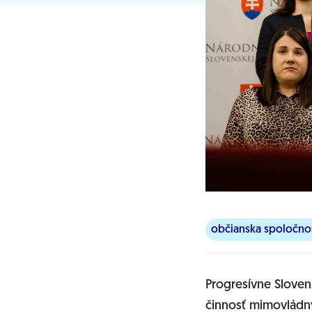
občianska spoločno
Progresívne Slove
činnosť mimovládny