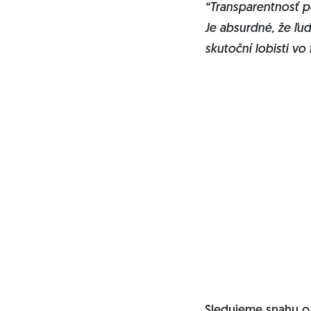
“Transparentnosť p
Je absurdné, že ľud
skutoční lobisti vo
Sledujeme snahu o 