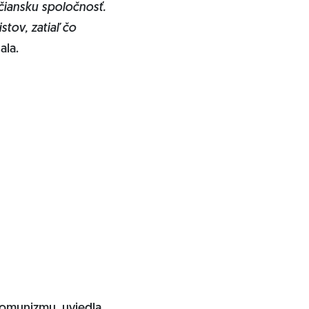
čiansku spoločnosť.
tov, zatiaľ čo
la.
komunizmu, uviedla