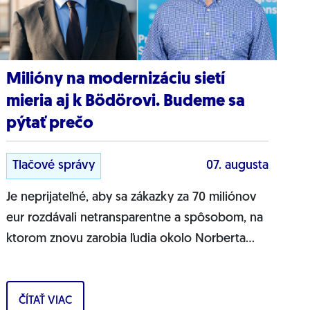
Milióny na modernizáciu sietí
mieria aj k Bödörovi. Budeme sa
pýtať prečo
Tlačové správy
07. augusta
Je neprijateľné, aby sa zákazky za 70 miliónov
eur rozdávali netransparentne a spôsobom, na
ktorom znovu zarobia ľudia okolo Norberta
Bödöra, povedal podpredseda Progresívneho
Slovenska a...
ČÍTAŤ VIAC