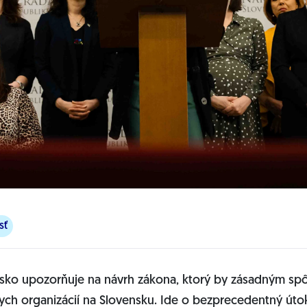
sť
nsko upozorňuje na návrh zákona, ktorý by zásadným s
ch organizácií na Slovensku. Ide o bezprecedentný úto