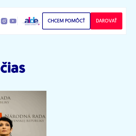
CHCEM POMÔCŤ
DAROVAŤ
čias