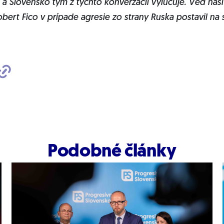
a Slovensko tým z týchto konverzácií vylučuje. Veď naši
obert Fico v prípade agresie zo strany Ruska postavil na
Podobné články