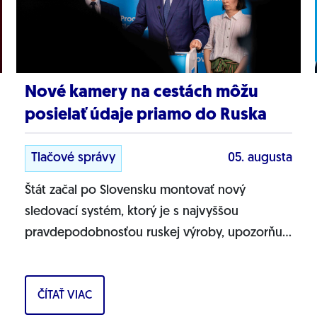
Nové kamery na cestách môžu
posielať údaje priamo do Ruska
Tlačové správy
05. augusta
Štát začal po Slovensku montovať nový
sledovací systém, ktorý je s najvyššou
pravdepodobnosťou ruskej výroby, upozorňuje
Progresívne Slovensko. Na našich cestách sa
objavujú nové...
ČÍTAŤ VIAC