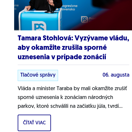
Tamara Stohlová: Vyzývame vládu,
aby okamžite zrušila sporné
uznesenia v prípade zonácií
Tlačové správy
06. augusta
Vláda a minister Taraba by mali okamžite zrušiť
sporné uznesenia k zonáciam národných
parkov, ktoré schválili na začiatku júla, tvrdí
líderka zmeny PS pre životné prostredie
ČÍTAŤ VIAC
Tamara...