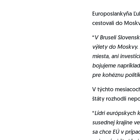
Europoslankyňa Ľub
cestovali do Moskv
“
V Bruseli Slovens
výlety do Moskvy. 
miesta, ani investí
bojujeme napríklad
pre kohéznu politi
V týchto mesiacoch 
štáty rozhodli nep
“
Lídri európskych k
susednej krajine ve
sa chce EÚ v prípad