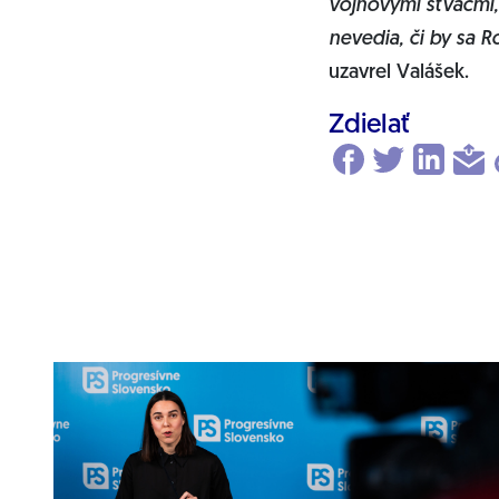
vojnovými štváčmi, 
nevedia, či by sa R
uzavrel Valášek.
Zdielať