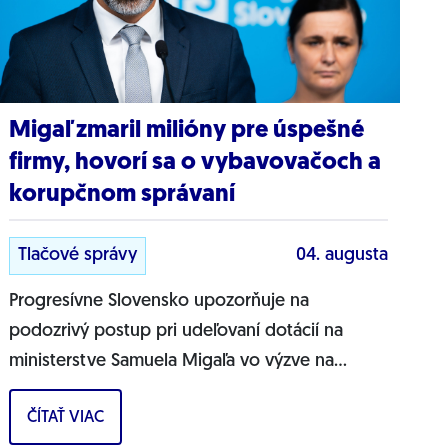
Migaľ zmaril milióny pre úspešné
firmy, hovorí sa o vybavovačoch a
korupčnom správaní
Tlačové správy
04. augusta
Progresívne Slovensko upozorňuje na
podozrivý postup pri udeľovaní dotácií na
ministerstve Samuela Migaľa vo výzve na
podporu výskumu a vývoja v oblasti digitálnej
ČÍTAŤ VIAC
transformácie...