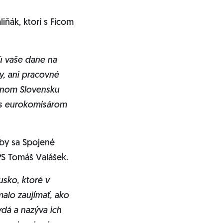
iňák, ktorí s Ficom
jú vaše dane na
y, ani pracovné
ívnom Slovensku
 s eurokomisárom
 by sa Spojené
PS Tomáš Valášek.
usko, ktoré v
malo zaujímať, ako
ydá a nazýva ich