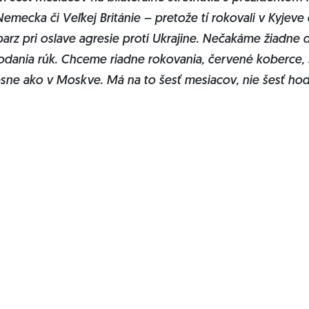
emecka či Veľkej Británie – pretože tí rokovali v Kyjeve 
arz pri oslave agresie proti Ukrajine. Nečakáme žiadne d
dania rúk. Chceme riadne rokovania, červené koberce,
sne ako v Moskve. Má na to šesť mesiacov, nie šesť hod