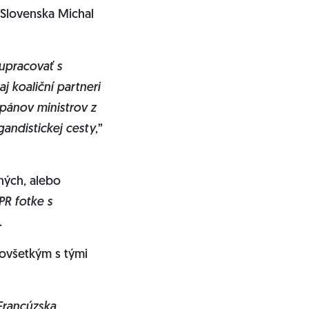
 Slovenska Michal
lupracovať s
j koaliční partneri
pánov ministrov z
gandistickej cesty
,”
tných, alebo
PR fotke s
a.
dovšetkým s tými
Francúzska,