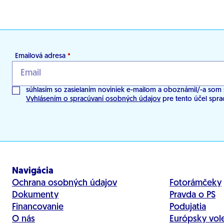
Emailová adresa
*
súhlasím so zasielaním noviniek e-mailom a oboznámil/-a som 
Vyhlásením o spracúvaní osobných údajov
pre tento účel spra
Navigácia
Ochrana osobných údajov
Fotorámčeky
Dokumenty
Pravda o PS
Financovanie
Podujatia
O nás
Európsky vol