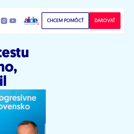
CHCEM POMÔCŤ
DAROVAŤ
cestu
ho,
il