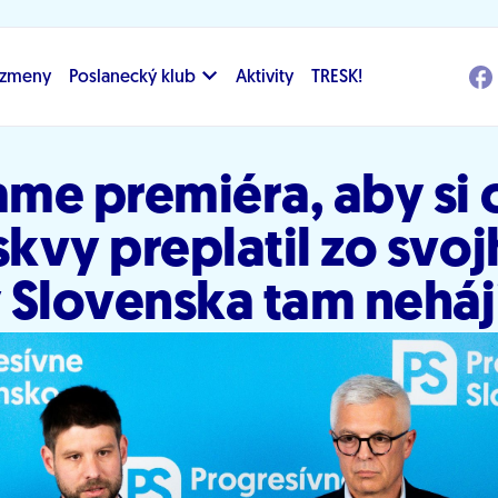
i zmeny
Poslanecký klub
Aktivity
TRESK!
me premiéra, aby si 
kvy preplatil zo svoj
 Slovenska tam neháj