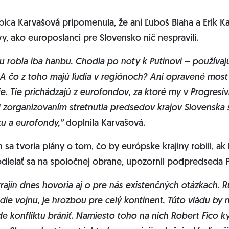
ica Karvašová pripomenula, že ani Ľuboš Blaha a Erik Kal
y, ako europoslanci pre Slovensko nič nespravili.
ku robia iba hanbu. Chodia po noty k Putinovi – používa
A čo z toho majú ľudia v regiónoch? Ani opravené most
cie. Tie prichádzajú z eurofondov, za ktoré my v Progres
 zorganizovaním stretnutia predsedov krajov Slovenska
ku a eurofondy,”
doplnila Karvašová.
sa tvoria plány o tom, čo by európske krajiny robili, ak
odielať sa na spoločnej obrane, upozornil podpredseda 
rajín dnes hovoria aj o pre nás existenčných otázkach. R
die vojnu, je hrozbou pre celý kontinent. Túto vládu by 
e konfliktu brániť. Namiesto toho na nich Robert Fico k