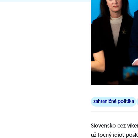
zahraničná politika
Slovensko cez víken
užitočný idiot posl