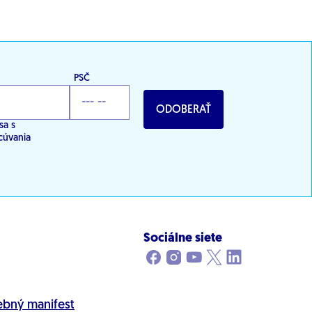
PSČ
ODOBERAŤ
sa s
cúvania
Sociálne siete
ebný manifest