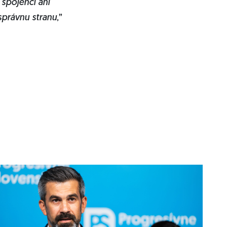
 spojenci ani
 správnu stranu
,”