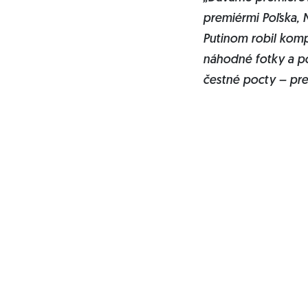
premiérmi Poľska, N
Putinom robil komp
náhodné fotky a po
čestné pocty – pre