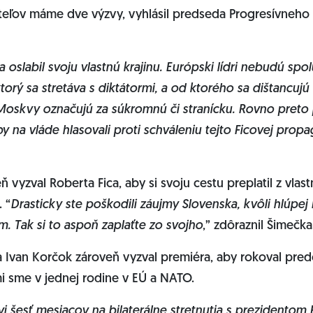
teľov máme dve výzvy, vyhlásil predseda Progresívneho
 a oslabil svoju vlastnú krajinu. Európski lídri nebudú spo
orý sa stretáva s diktátormi, a od ktorého sa dištancujú a
Moskvy označujú za súkromnú či stranícku. Rovno preto 
 na vláde hlasovali proti schváleniu tejto Ficovej propa
 vyzval Roberta Fica, aby si svoju cestu preplatil z vlas
 “
Drasticky ste poškodili záujmy Slovenska, kvôli hlúpej 
. Tak si to aspoň zaplaťte zo svojho
,” zdôraznil Šimečk
 Ivan Korčok zároveň vyzval premiéra, aby rokoval pre
mi sme v jednej rodine v EÚ a NATO.
 šesť mesiacov na bilaterálne stretnutia s prezidentom 