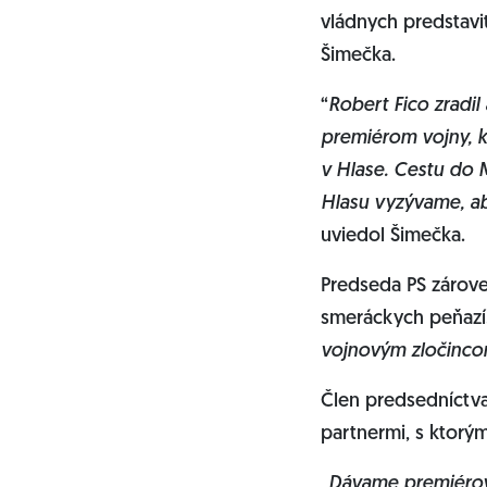
vládnych predstavi
Šimečka.
“
Robert Fico zradil
premiérom vojny, kt
v Hlase. Cestu do 
Hlasu vyzývame, aby
uviedol Šimečka.
Predseda PS zároveň
smeráckych peňazí.
vojnovým zločincom
Člen predsedníctva
partnermi, s ktorý
„Dávame premiérovi