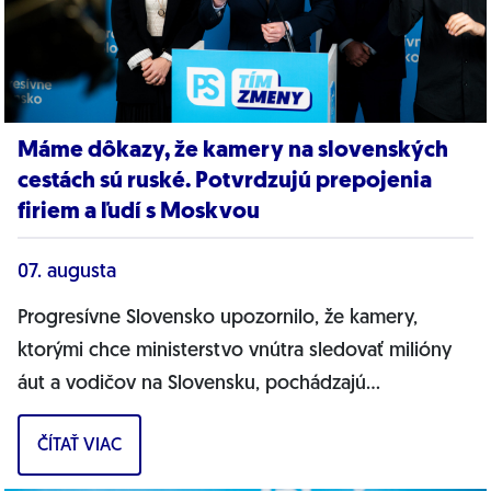
Máme dôkazy, že kamery na slovenských
cestách sú ruské. Potvrdzujú prepojenia
firiem a ľudí s Moskvou
07. augusta
Progresívne Slovensko upozornilo, že kamery,
ktorými chce ministerstvo vnútra sledovať milióny
áut a vodičov na Slovensku, pochádzajú
pravdepodobne z Ruska. Dnes hnutie prinieslo
ČÍTAŤ VIAC
dôkazy,...