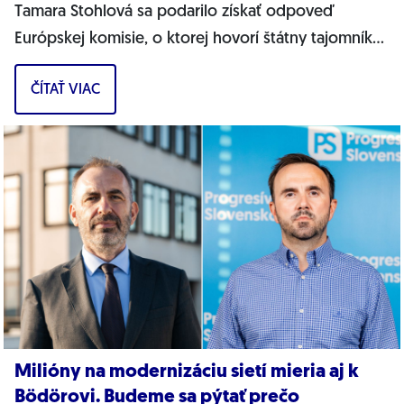
Tamara Stohlová sa podarilo získať odpoveď
Európskej komisie, o ktorej hovorí štátny tajomník
MŽP Filip Kuffa. Môžem jednoznačne...
ČÍTAŤ VIAC
Milióny na modernizáciu sietí mieria aj k
Bödörovi. Budeme sa pýtať prečo