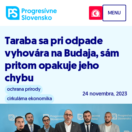
Prejsť na obsah
MENU
Taraba sa pri odpade
vyhovára na Budaja, sám
pritom opakuje jeho
chybu
ochrana prírody
24 novembra, 2023
cirkulárna ekonomika