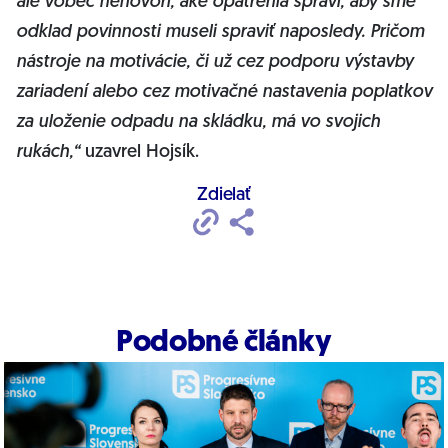
ale vôbec nehovorí, aké opatrenia spraví, aby sme
odklad povinnosti museli spraviť naposledy. Pričom
nástroje na motivácie, či už cez podporu výstavby
zariadení alebo cez motivačné nastavenia poplatkov
za uloženie odpadu na skládku, má vo svojich
rukách,“
uzavrel Hojsík.
Zdielať
Podobné články