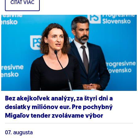
ČÍTAŤ VIAC
dôkazy,...
Bez akejkoľvek analýzy, za štyri dni a
desiatky miliónov eur. Pre pochybný
Migaľov tender zvolávame výbor
07. augusta