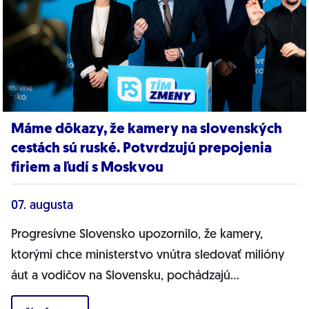
Máme dôkazy, že kamery na slovenských
cestách sú ruské. Potvrdzujú prepojenia
firiem a ľudí s Moskvou
07. augusta
Progresívne Slovensko upozornilo, že kamery,
ktorými chce ministerstvo vnútra sledovať milióny
áut a vodičov na Slovensku, pochádzajú
pravdepodobne z Ruska. Dnes hnutie prinieslo