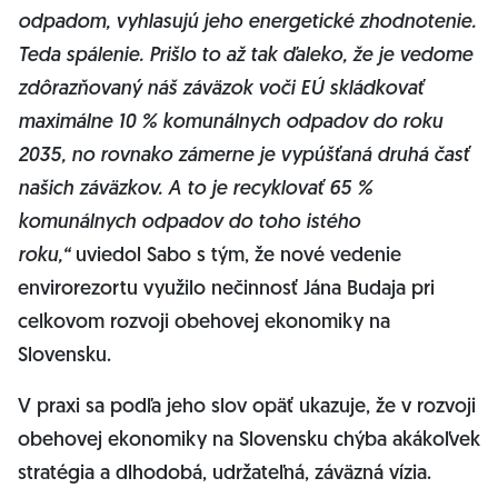
odpadom, vyhlasujú jeho energetické zhodnotenie.
Teda spálenie. Prišlo to až tak ďaleko, že je vedome
zdôrazňovaný náš záväzok voči EÚ skládkovať
maximálne 10 % komunálnych odpadov do roku
2035, no rovnako zámerne je vypúšťaná druhá časť
našich záväzkov. A to je recyklovať 65 %
komunálnych odpadov do toho istého
roku,“
uviedol Sabo s tým, že nové vedenie
envirorezortu využilo nečinnosť Jána Budaja pri
celkovom rozvoji obehovej ekonomiky na
Slovensku.
V praxi sa podľa jeho slov opäť ukazuje, že v rozvoji
obehovej ekonomiky na Slovensku chýba akákoľvek
stratégia a dlhodobá, udržateľná, záväzná vízia.