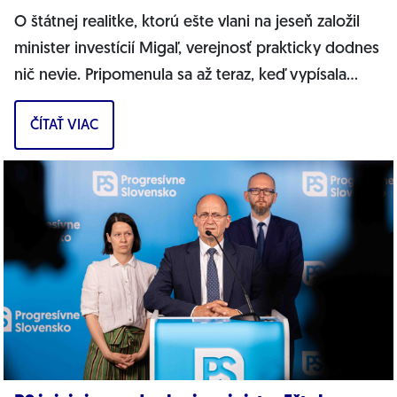
O štátnej realitke, ktorú ešte vlani na jeseň založil
minister investícií Migaľ, verejnosť prakticky dodnes
nič nevie. Pripomenula sa až teraz, keď vypísala
bizarnú výzvu na nákup...
ČÍTAŤ VIAC