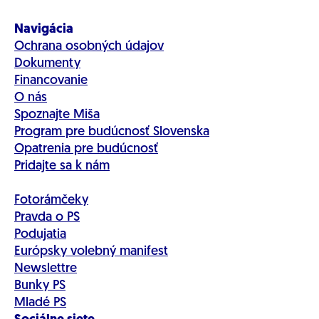
Navigácia
Ochrana osobných údajov
Dokumenty
Financovanie
O nás
Spoznajte Miša
Program pre budúcnosť Slovenska
Opatrenia pre budúcnosť
Pridajte sa k nám
Fotorámčeky
Pravda o PS
Podujatia
Európsky volebný manifest
Newslettre
Bunky PS
Mladé PS