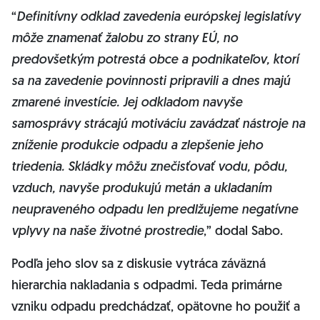
“
Definitívny odklad zavedenia európskej legislatívy
môže znamenať žalobu zo strany EÚ, no
predovšetkým potrestá obce a podnikateľov, ktorí
sa na zavedenie povinnosti pripravili a dnes majú
zmarené investície. Jej odkladom navyše
samosprávy strácajú motiváciu zavádzať nástroje na
zníženie produkcie odpadu a zlepšenie jeho
triedenia. Skládky môžu znečisťovať vodu, pôdu,
vzduch, navyše produkujú metán a ukladaním
neupraveného odpadu len predlžujeme negatívne
vplyvy na naše životné prostredie
,” dodal Sabo.
Podľa jeho slov sa z diskusie vytráca záväzná
hierarchia nakladania s odpadmi. Teda primárne
vzniku odpadu predchádzať, opätovne ho použiť a