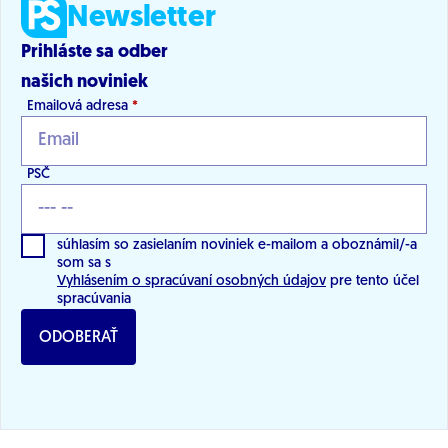
Newsletter
Prihláste sa odber
našich noviniek
Emailová adresa
*
PSČ
súhlasím so zasielaním noviniek e-mailom a oboznámil/-a
som sa s
Vyhlásením o spracúvaní osobných údajov
pre tento účel
spracúvania
ODOBERAŤ