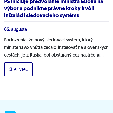
PS iniciuje predvolanie ministra Eštoka na
výbor a podnikne právne kroky kvôli
inštalácií sledovacieho systému
06. augusta
Podozrenia, že nový sledovací systém, ktorý
ministerstvo vnútra začalo inštalovať na slovenských
cestách, je z Ruska, bol obstaraný cez nastrčenú
firmu a môže ohrozovať bezpečnosť...
ČÍTAŤ VIAC