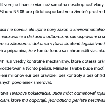
 verejné financie viac než samotná neschopnosť vlády še
ýboru NR SR pre pôdohospodárstvo a životné prostred
áša nie novelu, ale úplne nový zákon o Environmentáln
ienkovania a diskusie s odborníkmi, samosprávami či s
re so zákonom si dokonca vybavil skrátené legislatívne 
á a pripomína, že v tomto fonde sa nahromadili viac ako
rh ruší všetky kontrolné mechanizmy, ktoré doteraz brán
rozdeľovania týchto peňazí. Minister Taraba bude môcť
ení miliónov eur bez pravidiel, bez kontroly a bez ohľad
isných povoleniek smerovať.
stáva Tarabova pokladnička. Bude môcť odmeňovať lojaln
iam, ktoré mu odporujú, jednoducho peniaze neschváli