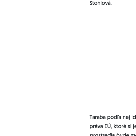
Stohlová.
Taraba podľa nej i
práva EÚ, ktoré si j
prostredia bude mô