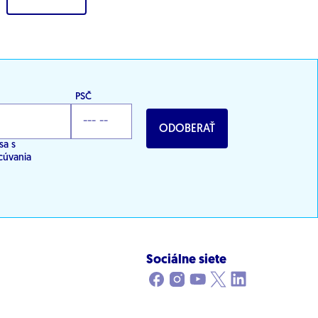
PSČ
ODOBERAŤ
sa s
cúvania
Sociálne siete