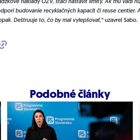
dzkové náklady OZV, stačí nastaviť limity. Ak mu vadí ní
dporí budovanie recyklačných kapacít či reuse centier. A
pak. Deštruuje to, čo by mal vylepšovať,“
uzavrel Sabo.
Podobné články