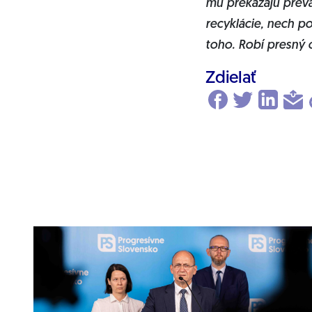
mu prekážajú prevá
recyklácie, nech po
toho. Robí presný o
Zdielať