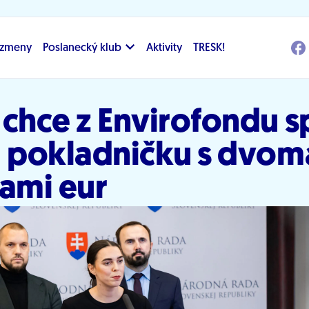
i zmeny
Poslanecký klub
Aktivity
TRESK!
chce z Envirofondu s
ú pokladničku s dvom
dami eur