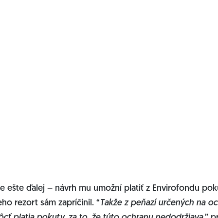
de ešte ďalej – návrh mu umožní platiť z Envirofondu po
eho rezort sám zapríčinil. “
Takže z peňazí určených na o
cť platia pokuty, za to, že túto ochranu nedodržiava
,” 