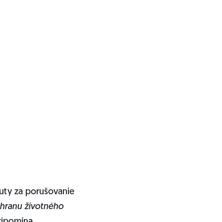
kuty za porušovanie
chranu životného
pripomína.