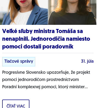
Veľké sľuby ministra Tomáša sa
nenaplnili. Jednorodičia namiesto
pomoci dostali poradovník
Tlačové správy
31. júla
Progresívne Slovensko upozorňuje, že projekt
pomoci jednorodičom prostredníctvom
Poradní komplexnej pomoci, ktorý minister
práce Erik Tomáš predstavil ako zásadnú
pomoc pre osamelých...
ČÍTAŤ VIAC