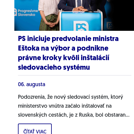
PS iniciuje predvolanie ministra
Eštoka na výbor a podnikne
právne kroky kvôli inštalácií
sledovacieho systému
06. augusta
Podozrenia, že nový sledovací systém, ktorý
ministerstvo vnútra začalo inštalovať na
slovenských cestách, je z Ruska, bol obstaraný
cez nastrčenú firmu a môže ohrozovať
ČÍTAŤ VIAC
bezpečnosť...