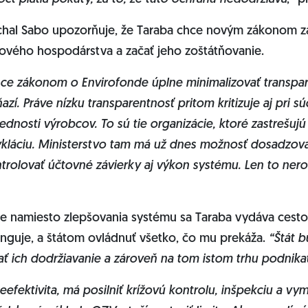
chal Sabo upozorňuje, že Taraba chce novým zákonom zá
ového hospodárstva a začať jeho zoštátňovanie.
hce zákonom o Envirofonde úplne minimalizovať transpar
zí. Práve nízku transparentnosť pritom kritizuje aj pri
dnosti výrobcov. To sú tie organizácie, ktoré zastrešujú
kláciu. Ministerstvo tam má už dnes možnosť dosadzovať
trolovať účtovné závierky aj výkon systému. Len to nero
e namiesto zlepšovania systému sa Taraba vydáva cest
funguje, a štátom ovládnuť všetko, čo mu prekáža.
“Štát 
ať ich dodržiavanie a zároveň na tom istom trhu podnikať
eefektivita, má posilniť krížovú kontrolu, inšpekciu a v