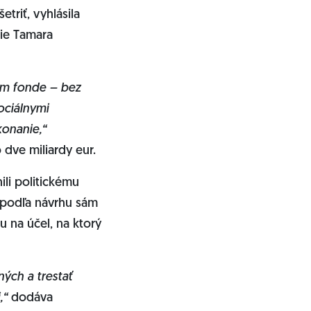
triť, vyhlásila
ie Tamara
om fonde – bez
ociálnymi
konanie,“
 dve miliardy eur.
ili politickému
 podľa návrhu sám
u na účel, na ktorý
ých a trestať
,“
dodáva