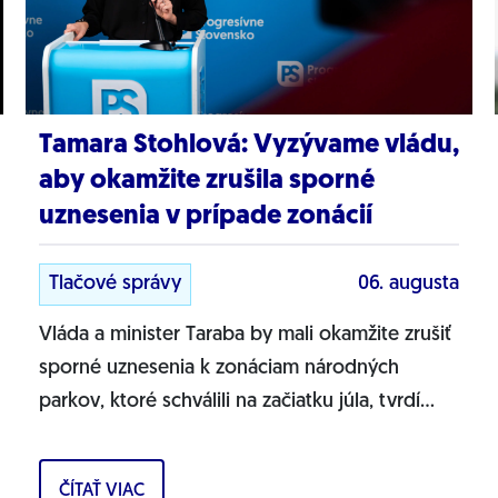
Tamara Stohlová: Vyzývame vládu,
aby okamžite zrušila sporné
uznesenia v prípade zonácií
Tlačové správy
06. augusta
Vláda a minister Taraba by mali okamžite zrušiť
sporné uznesenia k zonáciam národných
parkov, ktoré schválili na začiatku júla, tvrdí
líderka zmeny PS pre životné prostredie
Tamara...
ČÍTAŤ VIAC