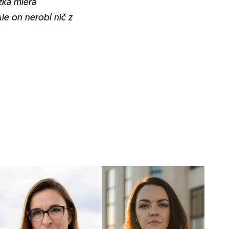
zka miera
le on nerobí nič z