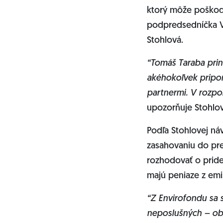
ktorý môže poškodiť
podpredsedníčka V
Stohlová.
“Tomáš Taraba prin
akéhokoľvek pripom
partnermi. V rozpo
upozorňuje Stohlov
Podľa Stohlovej náv
zasahovaniu do pre
rozhodovať o pridel
majú peniaze z em
“Z Envirofondu sa 
neposlušných – obc