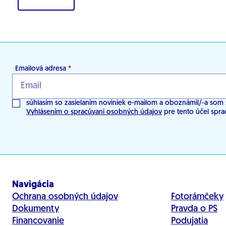
Emailová adresa
*
súhlasím so zasielaním noviniek e-mailom a oboznámil/-a som 
Vyhlásením o spracúvaní osobných údajov
pre tento účel spra
Navigácia
Ochrana osobných údajov
Fotorámčeky
Dokumenty
Pravda o PS
Financovanie
Podujatia