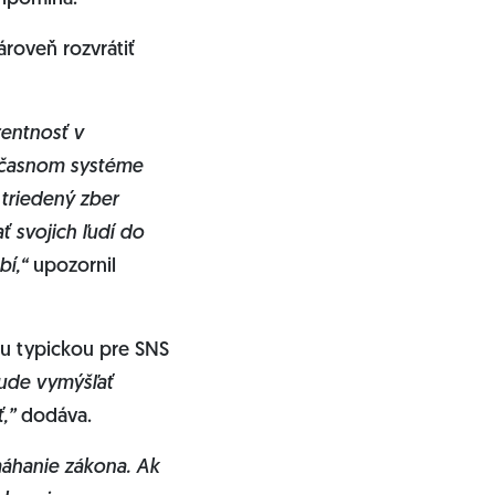
roveň rozvrátiť
entnosť v
 súčasnom systéme
 triedený zber
 svojich ľudí do
bí,“
upozornil
ou typickou pre SNS
bude vymýšľať
,”
dodáva.
ymáhanie zákona. Ak