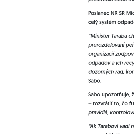
Poslanec NR SR Mi
celý systém odpad
“Minister Taraba c
prerozdeľovaní peňa
organizácií zodpove
odpadov a ich recy
dozorných rád, kon
Sabo.
Sabo upozorňuje, ž
– rozvrátiť to, čo 
pravidlá, kontrolov
“Ak Tarabovi vadí n