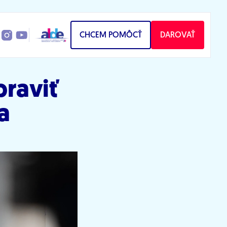
CHCEM POMÔCŤ
DAROVAŤ
praviť
a